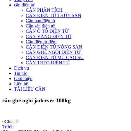
cân điện tử
CÂN PHÂN TÍCH
CÂN ĐIỆN TỬ THỦY SẢN
Cân bàn điện tử
Cân sàn điện tử
CÂN Ô TÔ ĐIỆN TỬ
CÂN VÀNG ĐIỆN TỬ
Cân điện tử đếm
CÂN ĐIỆN TỬ NÔNG SẢN
CÂN GHẾ NGỒI ĐIỆN TỬ
CÂN ĐIỆN TỬ MỦ CAO SU
CÂN TREO ĐIỆN TỬ
Dịch vụ
Tin tức
Giới thiệu
Liên hệ
TÀI LIỆU CÂN
cân ghế ngồi jaderver 100kg
0
Chia sẻ
Trước