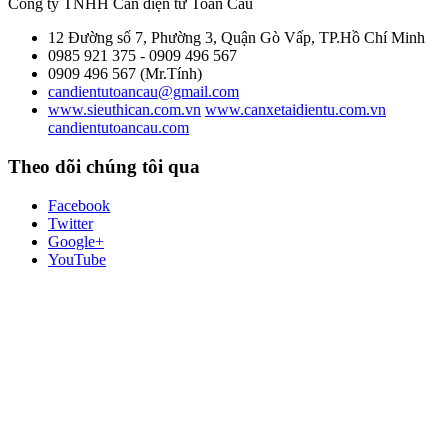
Công ty TNHH Cân điện tử
Toàn Cầu
12 Đường số 7, Phường 3, Quận Gò Vấp, TP.Hồ Chí Minh
0985 921 375 - 0909 496 567
0909 496 567 (Mr.Tính)
candientutoancau@gmail.com
www.sieuthican.com.vn
www.canxetaidientu.com.vn
candientutoancau.com
Theo dõi chúng tôi qua
Facebook
Twitter
Google+
YouTube