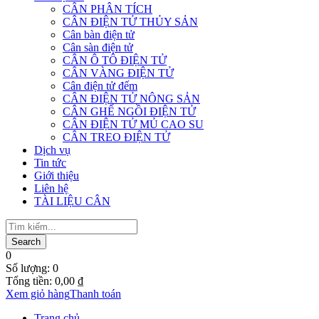
CÂN PHÂN TÍCH
CÂN ĐIỆN TỬ THỦY SẢN
Cân bàn điện tử
Cân sàn điện tử
CÂN Ô TÔ ĐIỆN TỬ
CÂN VÀNG ĐIỆN TỬ
Cân điện tử đếm
CÂN ĐIỆN TỬ NÔNG SẢN
CÂN GHẾ NGỒI ĐIỆN TỬ
CÂN ĐIỆN TỬ MỦ CAO SU
CÂN TREO ĐIỆN TỬ
Dịch vụ
Tin tức
Giới thiệu
Liên hệ
TÀI LIỆU CÂN
0
Số lượng:
0
Tổng tiền:
0,00
₫
Xem giỏ hàng
Thanh toán
Trang chủ