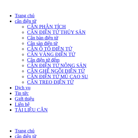
Trang chủ
cân điện tử
CÂN PHÂN TÍCH
CÂN ĐIỆN TỬ THỦY SẢN
Cân bàn điện tử
Cân sàn điện tử
CÂN Ô TÔ ĐIỆN TỬ
CÂN VÀNG ĐIỆN TỬ
Cân điện tử đếm
CÂN ĐIỆN TỬ NÔNG SẢN
CÂN GHẾ NGỒI ĐIỆN TỬ
CÂN ĐIỆN TỬ MỦ CAO SU
CÂN TREO ĐIỆN TỬ
Dịch vụ
Tin tức
Giới thiệu
Liên hệ
TÀI LIỆU CÂN
Trang chủ
cân điện tử