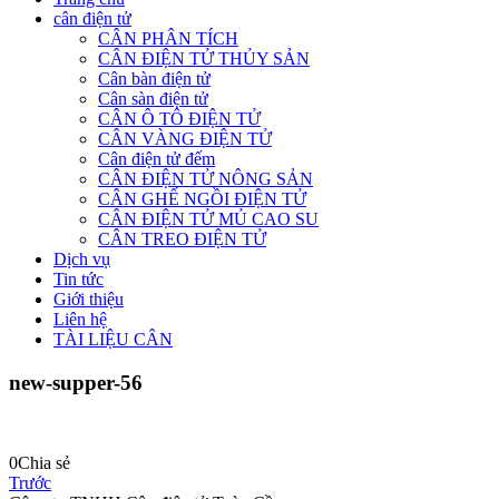
cân điện tử
CÂN PHÂN TÍCH
CÂN ĐIỆN TỬ THỦY SẢN
Cân bàn điện tử
Cân sàn điện tử
CÂN Ô TÔ ĐIỆN TỬ
CÂN VÀNG ĐIỆN TỬ
Cân điện tử đếm
CÂN ĐIỆN TỬ NÔNG SẢN
CÂN GHẾ NGỒI ĐIỆN TỬ
CÂN ĐIỆN TỬ MỦ CAO SU
CÂN TREO ĐIỆN TỬ
Dịch vụ
Tin tức
Giới thiệu
Liên hệ
TÀI LIỆU CÂN
new-supper-56
0
Chia sẻ
Trước