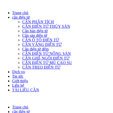
Trang chủ
cân điện tử
CÂN PHÂN TÍCH
CÂN ĐIỆN TỬ THỦY SẢN
Cân bàn điện tử
Cân sàn điện tử
CÂN Ô TÔ ĐIỆN TỬ
CÂN VÀNG ĐIỆN TỬ
Cân điện tử đếm
CÂN ĐIỆN TỬ NÔNG SẢN
CÂN GHẾ NGỒI ĐIỆN TỬ
CÂN ĐIỆN TỬ MỦ CAO SU
CÂN TREO ĐIỆN TỬ
Dịch vụ
Tin tức
Giới thiệu
Liên hệ
TÀI LIỆU CÂN
Trang chủ
cân điện tử