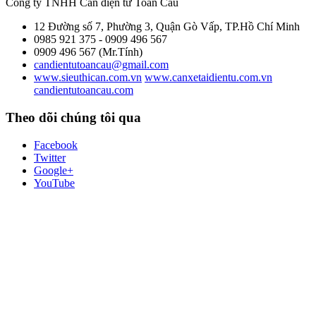
Công ty TNHH Cân điện tử
Toàn Cầu
12 Đường số 7, Phường 3, Quận Gò Vấp, TP.Hồ Chí Minh
0985 921 375 - 0909 496 567
0909 496 567 (Mr.Tính)
candientutoancau@gmail.com
www.sieuthican.com.vn
www.canxetaidientu.com.vn
candientutoancau.com
Theo dõi chúng tôi qua
Facebook
Twitter
Google+
YouTube