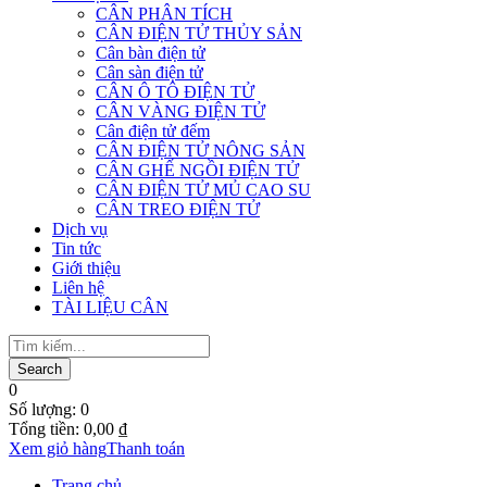
CÂN PHÂN TÍCH
CÂN ĐIỆN TỬ THỦY SẢN
Cân bàn điện tử
Cân sàn điện tử
CÂN Ô TÔ ĐIỆN TỬ
CÂN VÀNG ĐIỆN TỬ
Cân điện tử đếm
CÂN ĐIỆN TỬ NÔNG SẢN
CÂN GHẾ NGỒI ĐIỆN TỬ
CÂN ĐIỆN TỬ MỦ CAO SU
CÂN TREO ĐIỆN TỬ
Dịch vụ
Tin tức
Giới thiệu
Liên hệ
TÀI LIỆU CÂN
0
Số lượng:
0
Tổng tiền:
0,00
₫
Xem giỏ hàng
Thanh toán
Trang chủ