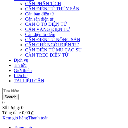
CÂN PHÂN TÍCH
CÂN ĐIỆN TỬ THỦY SẢN
Cân bàn điện tử
Cân sàn điện tử
CÂN Ô TÔ ĐIỆN TỬ
CÂN VÀNG ĐIỆN TỬ
Cân điện tử đếm
CÂN ĐIỆN TỬ NÔNG SẢN
CÂN GHẾ NGỒI ĐIỆN TỬ
CÂN ĐIỆN TỬ MỦ CAO SU
CÂN TREO ĐIỆN TỬ
Dịch vụ
Tin tức
Giới thiệu
Liên hệ
TÀI LIỆU CÂN
0
Số lượng:
0
Tổng tiền:
0,00
₫
Xem giỏ hàng
Thanh toán
Trang chủ