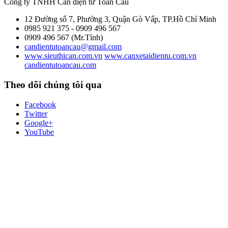
Công ty TNHH Cân điện tử
Toàn Cầu
12 Đường số 7, Phường 3, Quận Gò Vấp, TP.Hồ Chí Minh
0985 921 375 - 0909 496 567
0909 496 567 (Mr.Tính)
candientutoancau@gmail.com
www.sieuthican.com.vn
www.canxetaidientu.com.vn
candientutoancau.com
Theo dõi chúng tôi qua
Facebook
Twitter
Google+
YouTube