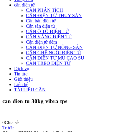
cân điện tử
CÂN PHÂN TÍCH
CÂN ĐIỆN TỬ THỦY SẢN
Cân bàn điện tử
Cân sàn điện tử
CÂN Ô TÔ ĐIỆN TỬ
CÂN VÀNG ĐIỆN TỬ
Cân điện tử đếm
CÂN ĐIỆN TỬ NÔNG SẢN
CÂN GHẾ NGỒI ĐIỆN TỬ
CÂN ĐIỆN TỬ MỦ CAO SU
CÂN TREO ĐIỆN TỬ
Dịch vụ
Tin tức
Giới thiệu
Liên hệ
TÀI LIỆU CÂN
can-dien-tu-30kg-vibra-tps
0
Chia sẻ
Trước