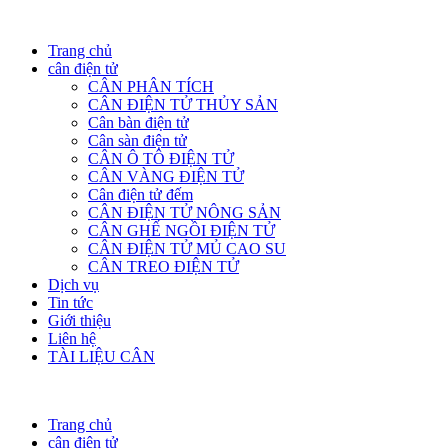
Trang chủ
cân điện tử
CÂN PHÂN TÍCH
CÂN ĐIỆN TỬ THỦY SẢN
Cân bàn điện tử
Cân sàn điện tử
CÂN Ô TÔ ĐIỆN TỬ
CÂN VÀNG ĐIỆN TỬ
Cân điện tử đếm
CÂN ĐIỆN TỬ NÔNG SẢN
CÂN GHẾ NGỒI ĐIỆN TỬ
CÂN ĐIỆN TỬ MỦ CAO SU
CÂN TREO ĐIỆN TỬ
Dịch vụ
Tin tức
Giới thiệu
Liên hệ
TÀI LIỆU CÂN
Trang chủ
cân điện tử