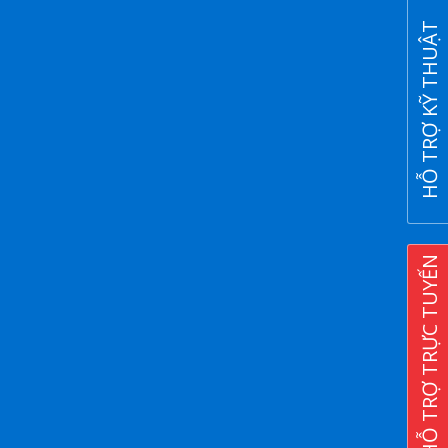
HỖ TRỢ KỸ THUẬT
HỖ TRỢ TRỰC TUYẾN