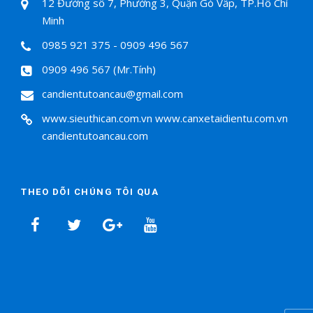
12 Đường số 7, Phường 3, Quận Gò Vấp, TP.Hồ Chí
Minh
0985 921 375 - 0909 496 567
0909 496 567 (Mr.Tính)
candientutoancau@gmail.com
www.sieuthican.com.vn
www.canxetaidientu.com.vn
candientutoancau.com
THEO DÕI CHÚNG TÔI QUA