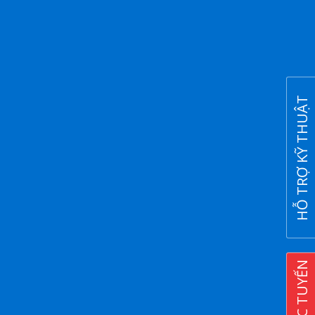
HỖ TRỢ KỸ THUẬT