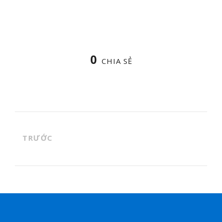
0
CHIA SẺ
TRƯỚC