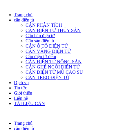
Trang chủ
cân điện tử
CÂN PHÂN TÍCH
CÂN ĐIỆN TỬ THỦY SẢN
Cân bàn điện tử
Cân sàn điện tử
CÂN Ô TÔ ĐIỆN TỬ
CÂN VÀNG ĐIỆN TỬ
Cân điện tử đếm
CÂN ĐIỆN TỬ NÔNG SẢN
CÂN GHẾ NGỒI ĐIỆN TỬ
CÂN ĐIỆN TỬ MỦ CAO SU
CÂN TREO ĐIỆN TỬ
Dịch vụ
Tin tức
Giới thiệu
Liên hệ
TÀI LIỆU CÂN
Trang chủ
cân điện tử