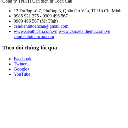
Công ty TNHH Cân điện tử
Toàn Cầu
12 Đường số 7, Phường 3, Quận Gò Vấp, TP.Hồ Chí Minh
0985 921 375 - 0909 496 567
0909 496 567 (Mr.Tính)
candientutoancau@gmail.com
www.sieuthican.com.vn
www.canxetaidientu.com.vn
candientutoancau.com
Theo dõi chúng tôi qua
Facebook
Twitter
Google+
YouTube