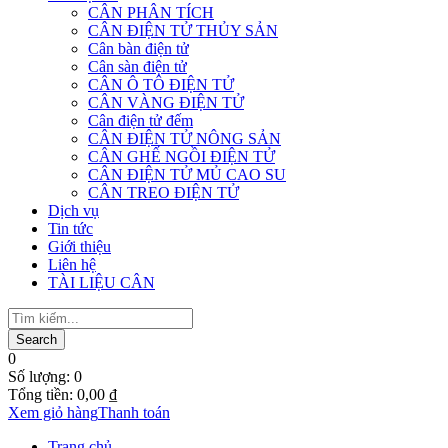
CÂN PHÂN TÍCH
CÂN ĐIỆN TỬ THỦY SẢN
Cân bàn điện tử
Cân sàn điện tử
CÂN Ô TÔ ĐIỆN TỬ
CÂN VÀNG ĐIỆN TỬ
Cân điện tử đếm
CÂN ĐIỆN TỬ NÔNG SẢN
CÂN GHẾ NGỒI ĐIỆN TỬ
CÂN ĐIỆN TỬ MỦ CAO SU
CÂN TREO ĐIỆN TỬ
Dịch vụ
Tin tức
Giới thiệu
Liên hệ
TÀI LIỆU CÂN
0
Số lượng:
0
Tổng tiền:
0,00
₫
Xem giỏ hàng
Thanh toán
Trang chủ