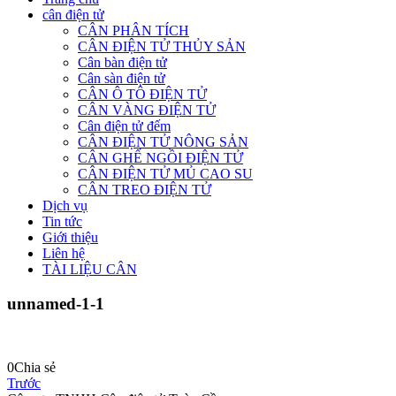
cân điện tử
CÂN PHÂN TÍCH
CÂN ĐIỆN TỬ THỦY SẢN
Cân bàn điện tử
Cân sàn điện tử
CÂN Ô TÔ ĐIỆN TỬ
CÂN VÀNG ĐIỆN TỬ
Cân điện tử đếm
CÂN ĐIỆN TỬ NÔNG SẢN
CÂN GHẾ NGỒI ĐIỆN TỬ
CÂN ĐIỆN TỬ MỦ CAO SU
CÂN TREO ĐIỆN TỬ
Dịch vụ
Tin tức
Giới thiệu
Liên hệ
TÀI LIỆU CÂN
unnamed-1-1
0
Chia sẻ
Trước