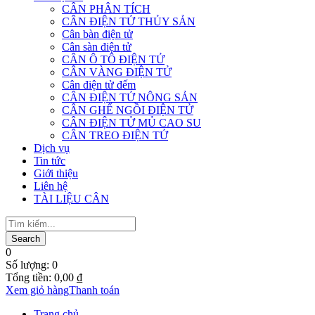
CÂN PHÂN TÍCH
CÂN ĐIỆN TỬ THỦY SẢN
Cân bàn điện tử
Cân sàn điện tử
CÂN Ô TÔ ĐIỆN TỬ
CÂN VÀNG ĐIỆN TỬ
Cân điện tử đếm
CÂN ĐIỆN TỬ NÔNG SẢN
CÂN GHẾ NGỒI ĐIỆN TỬ
CÂN ĐIỆN TỬ MỦ CAO SU
CÂN TREO ĐIỆN TỬ
Dịch vụ
Tin tức
Giới thiệu
Liên hệ
TÀI LIỆU CÂN
0
Số lượng:
0
Tổng tiền:
0,00
₫
Xem giỏ hàng
Thanh toán
Trang chủ