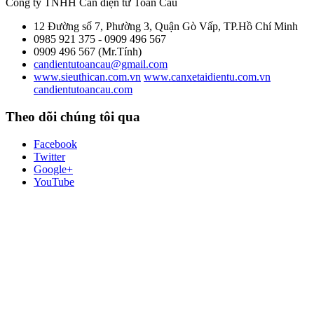
Công ty TNHH Cân điện tử
Toàn Cầu
12 Đường số 7, Phường 3, Quận Gò Vấp, TP.Hồ Chí Minh
0985 921 375 - 0909 496 567
0909 496 567 (Mr.Tính)
candientutoancau@gmail.com
www.sieuthican.com.vn
www.canxetaidientu.com.vn
candientutoancau.com
Theo dõi chúng tôi qua
Facebook
Twitter
Google+
YouTube