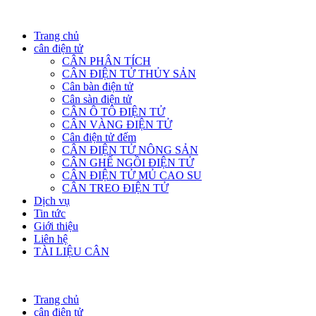
Trang chủ
cân điện tử
CÂN PHÂN TÍCH
CÂN ĐIỆN TỬ THỦY SẢN
Cân bàn điện tử
Cân sàn điện tử
CÂN Ô TÔ ĐIỆN TỬ
CÂN VÀNG ĐIỆN TỬ
Cân điện tử đếm
CÂN ĐIỆN TỬ NÔNG SẢN
CÂN GHẾ NGỒI ĐIỆN TỬ
CÂN ĐIỆN TỬ MỦ CAO SU
CÂN TREO ĐIỆN TỬ
Dịch vụ
Tin tức
Giới thiệu
Liên hệ
TÀI LIỆU CÂN
Trang chủ
cân điện tử