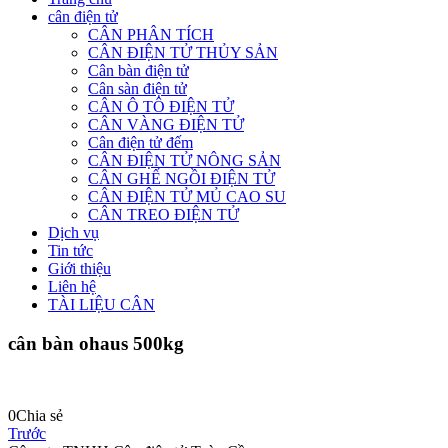
cân điện tử
CÂN PHÂN TÍCH
CÂN ĐIỆN TỬ THỦY SẢN
Cân bàn điện tử
Cân sàn điện tử
CÂN Ô TÔ ĐIỆN TỬ
CÂN VÀNG ĐIỆN TỬ
Cân điện tử đếm
CÂN ĐIỆN TỬ NÔNG SẢN
CÂN GHẾ NGỒI ĐIỆN TỬ
CÂN ĐIỆN TỬ MỦ CAO SU
CÂN TREO ĐIỆN TỬ
Dịch vụ
Tin tức
Giới thiệu
Liên hệ
TÀI LIỆU CÂN
cân bàn ohaus 500kg
0
Chia sẻ
Trước