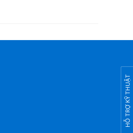
HỖ TRỢ KỸ THUẬT