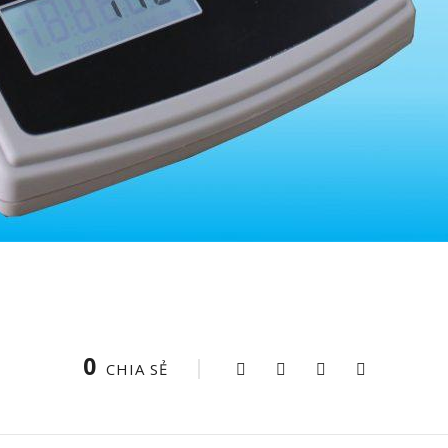
0
CHIA SẺ