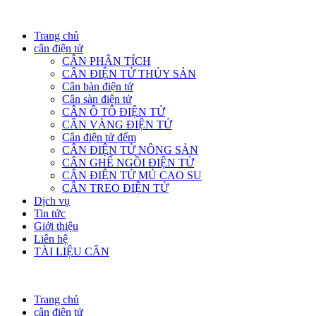
Trang chủ
cân điện tử
CÂN PHÂN TÍCH
CÂN ĐIỆN TỬ THỦY SẢN
Cân bàn điện tử
Cân sàn điện tử
CÂN Ô TÔ ĐIỆN TỬ
CÂN VÀNG ĐIỆN TỬ
Cân điện tử đếm
CÂN ĐIỆN TỬ NÔNG SẢN
CÂN GHẾ NGỒI ĐIỆN TỬ
CÂN ĐIỆN TỬ MỦ CAO SU
CÂN TREO ĐIỆN TỬ
Dịch vụ
Tin tức
Giới thiệu
Liên hệ
TÀI LIỆU CÂN
Trang chủ
cân điện tử