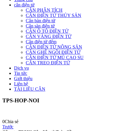
cân điện tử
CÂN PHÂN TÍCH
CÂN ĐIỆN TỬ THỦY SẢN
Cân bàn điện tử
Cân sàn điện tử
CÂN Ô TÔ ĐIỆN TỬ
CÂN VÀNG ĐIỆN TỬ
Cân điện tử đếm
CÂN ĐIỆN TỬ NÔNG SẢN
CÂN GHẾ NGỒI ĐIỆN TỬ
CÂN ĐIỆN TỬ MỦ CAO SU
CÂN TREO ĐIỆN TỬ
Dịch vụ
Tin tức
Giới thiệu
Liên hệ
TÀI LIỆU CÂN
TPS-HOP-NOI
0
Chia sẻ
Trước