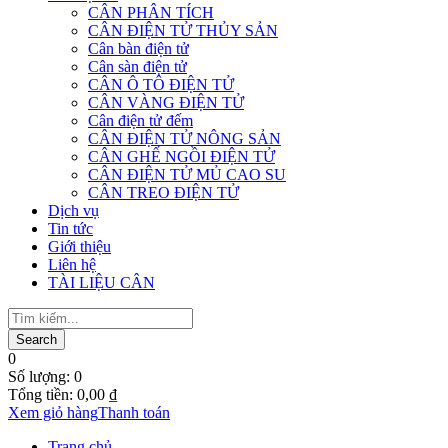
CÂN PHÂN TÍCH
CÂN ĐIỆN TỬ THỦY SẢN
Cân bàn điện tử
Cân sàn điện tử
CÂN Ô TÔ ĐIỆN TỬ
CÂN VÀNG ĐIỆN TỬ
Cân điện tử đếm
CÂN ĐIỆN TỬ NÔNG SẢN
CÂN GHẾ NGỒI ĐIỆN TỬ
CÂN ĐIỆN TỬ MỦ CAO SU
CÂN TREO ĐIỆN TỬ
Dịch vụ
Tin tức
Giới thiệu
Liên hệ
TÀI LIỆU CÂN
0
Số lượng:
0
Tổng tiền:
0,00
₫
Xem giỏ hàng
Thanh toán
Trang chủ