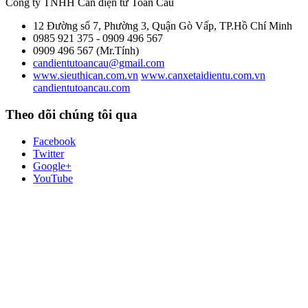
Công ty TNHH Cân điện tử
Toàn Cầu
12 Đường số 7, Phường 3, Quận Gò Vấp, TP.Hồ Chí Minh
0985 921 375 - 0909 496 567
0909 496 567 (Mr.Tính)
candientutoancau@gmail.com
www.sieuthican.com.vn
www.canxetaidientu.com.vn
candientutoancau.com
Theo dõi chúng tôi qua
Facebook
Twitter
Google+
YouTube