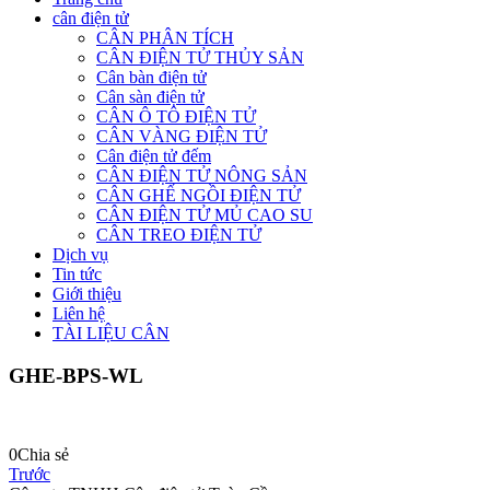
cân điện tử
CÂN PHÂN TÍCH
CÂN ĐIỆN TỬ THỦY SẢN
Cân bàn điện tử
Cân sàn điện tử
CÂN Ô TÔ ĐIỆN TỬ
CÂN VÀNG ĐIỆN TỬ
Cân điện tử đếm
CÂN ĐIỆN TỬ NÔNG SẢN
CÂN GHẾ NGỒI ĐIỆN TỬ
CÂN ĐIỆN TỬ MỦ CAO SU
CÂN TREO ĐIỆN TỬ
Dịch vụ
Tin tức
Giới thiệu
Liên hệ
TÀI LIỆU CÂN
GHE-BPS-WL
0
Chia sẻ
Trước