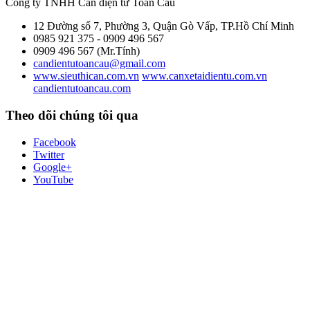
Công ty TNHH Cân điện tử
Toàn Cầu
12 Đường số 7, Phường 3, Quận Gò Vấp, TP.Hồ Chí Minh
0985 921 375 - 0909 496 567
0909 496 567 (Mr.Tính)
candientutoancau@gmail.com
www.sieuthican.com.vn
www.canxetaidientu.com.vn
candientutoancau.com
Theo dõi chúng tôi qua
Facebook
Twitter
Google+
YouTube