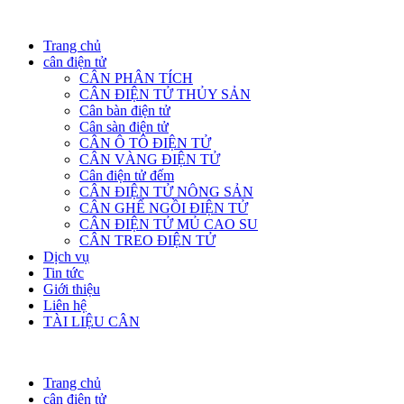
Trang chủ
cân điện tử
CÂN PHÂN TÍCH
CÂN ĐIỆN TỬ THỦY SẢN
Cân bàn điện tử
Cân sàn điện tử
CÂN Ô TÔ ĐIỆN TỬ
CÂN VÀNG ĐIỆN TỬ
Cân điện tử đếm
CÂN ĐIỆN TỬ NÔNG SẢN
CÂN GHẾ NGỒI ĐIỆN TỬ
CÂN ĐIỆN TỬ MỦ CAO SU
CÂN TREO ĐIỆN TỬ
Dịch vụ
Tin tức
Giới thiệu
Liên hệ
TÀI LIỆU CÂN
Trang chủ
cân điện tử