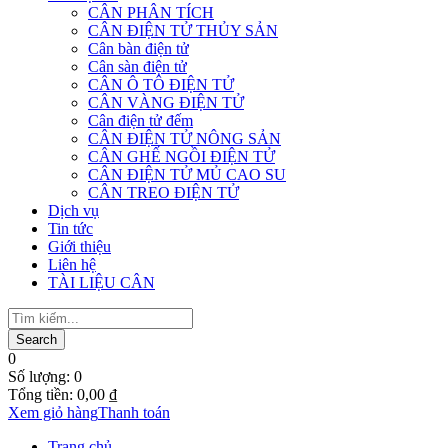
CÂN PHÂN TÍCH
CÂN ĐIỆN TỬ THỦY SẢN
Cân bàn điện tử
Cân sàn điện tử
CÂN Ô TÔ ĐIỆN TỬ
CÂN VÀNG ĐIỆN TỬ
Cân điện tử đếm
CÂN ĐIỆN TỬ NÔNG SẢN
CÂN GHẾ NGỒI ĐIỆN TỬ
CÂN ĐIỆN TỬ MỦ CAO SU
CÂN TREO ĐIỆN TỬ
Dịch vụ
Tin tức
Giới thiệu
Liên hệ
TÀI LIỆU CÂN
0
Số lượng:
0
Tổng tiền:
0,00
₫
Xem giỏ hàng
Thanh toán
Trang chủ