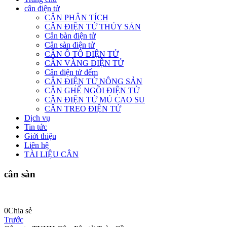
cân điện tử
CÂN PHÂN TÍCH
CÂN ĐIỆN TỬ THỦY SẢN
Cân bàn điện tử
Cân sàn điện tử
CÂN Ô TÔ ĐIỆN TỬ
CÂN VÀNG ĐIỆN TỬ
Cân điện tử đếm
CÂN ĐIỆN TỬ NÔNG SẢN
CÂN GHẾ NGỒI ĐIỆN TỬ
CÂN ĐIỆN TỬ MỦ CAO SU
CÂN TREO ĐIỆN TỬ
Dịch vụ
Tin tức
Giới thiệu
Liên hệ
TÀI LIỆU CÂN
cân sàn
0
Chia sẻ
Trước