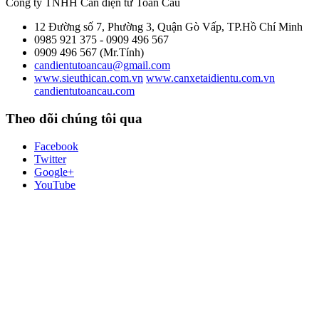
Công ty TNHH Cân điện tử
Toàn Cầu
12 Đường số 7, Phường 3, Quận Gò Vấp, TP.Hồ Chí Minh
0985 921 375 - 0909 496 567
0909 496 567 (Mr.Tính)
candientutoancau@gmail.com
www.sieuthican.com.vn
www.canxetaidientu.com.vn
candientutoancau.com
Theo dõi chúng tôi qua
Facebook
Twitter
Google+
YouTube