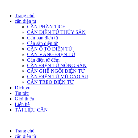
Trang chủ
cân điện tử
CÂN PHÂN TÍCH
CÂN ĐIỆN TỬ THỦY SẢN
Cân bàn điện tử
Cân sàn điện tử
CÂN Ô TÔ ĐIỆN TỬ
CÂN VÀNG ĐIỆN TỬ
Cân điện tử đếm
CÂN ĐIỆN TỬ NÔNG SẢN
CÂN GHẾ NGỒI ĐIỆN TỬ
CÂN ĐIỆN TỬ MỦ CAO SU
CÂN TREO ĐIỆN TỬ
Dịch vụ
Tin tức
Giới thiệu
Liên hệ
TÀI LIỆU CÂN
Trang chủ
cân điện tử