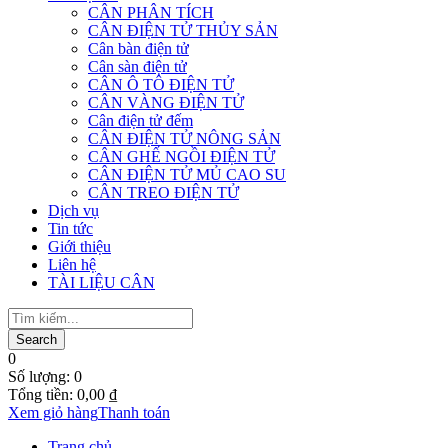
CÂN PHÂN TÍCH
CÂN ĐIỆN TỬ THỦY SẢN
Cân bàn điện tử
Cân sàn điện tử
CÂN Ô TÔ ĐIỆN TỬ
CÂN VÀNG ĐIỆN TỬ
Cân điện tử đếm
CÂN ĐIỆN TỬ NÔNG SẢN
CÂN GHẾ NGỒI ĐIỆN TỬ
CÂN ĐIỆN TỬ MỦ CAO SU
CÂN TREO ĐIỆN TỬ
Dịch vụ
Tin tức
Giới thiệu
Liên hệ
TÀI LIỆU CÂN
0
Số lượng:
0
Tổng tiền:
0,00
₫
Xem giỏ hàng
Thanh toán
Trang chủ