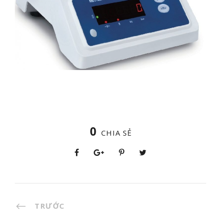
0
CHIA SẺ
TRƯỚC