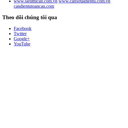
www.sieuthican.com.vn
www.canxetaidientu.com.vn
candientutoancau.com
Theo dõi chúng tôi qua
Facebook
Twitter
Google+
YouTube