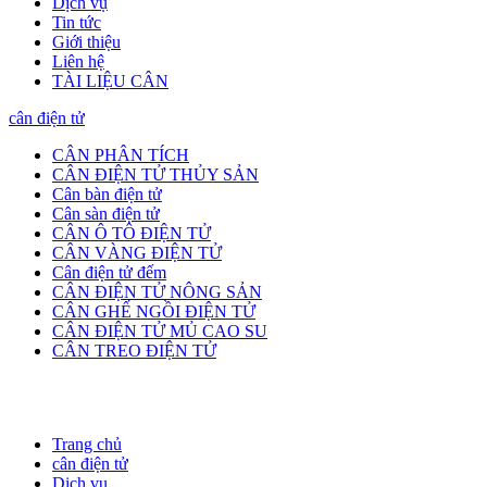
Dịch vụ
Tin tức
Giới thiệu
Liên hệ
TÀI LIỆU CÂN
cân điện tử
CÂN PHÂN TÍCH
CÂN ĐIỆN TỬ THỦY SẢN
Cân bàn điện tử
Cân sàn điện tử
CÂN Ô TÔ ĐIỆN TỬ
CÂN VÀNG ĐIỆN TỬ
Cân điện tử đếm
CÂN ĐIỆN TỬ NÔNG SẢN
CÂN GHẾ NGỒI ĐIỆN TỬ
CÂN ĐIỆN TỬ MỦ CAO SU
CÂN TREO ĐIỆN TỬ
Trang chủ
cân điện tử
Dịch vụ