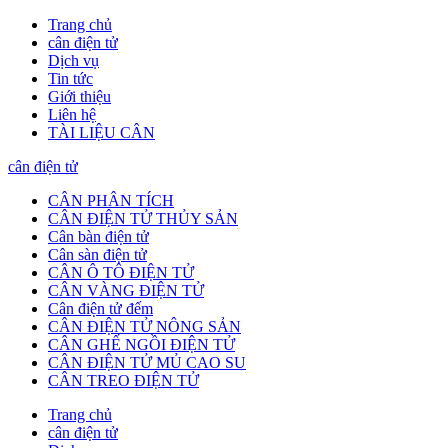
Trang chủ
cân điện tử
Dịch vụ
Tin tức
Giới thiệu
Liên hệ
TÀI LIỆU CÂN
cân điện tử
CÂN PHÂN TÍCH
CÂN ĐIỆN TỬ THỦY SẢN
Cân bàn điện tử
Cân sàn điện tử
CÂN Ô TÔ ĐIỆN TỬ
CÂN VÀNG ĐIỆN TỬ
Cân điện tử đếm
CÂN ĐIỆN TỬ NÔNG SẢN
CÂN GHẾ NGỒI ĐIỆN TỬ
CÂN ĐIỆN TỬ MỦ CAO SU
CÂN TREO ĐIỆN TỬ
Trang chủ
cân điện tử