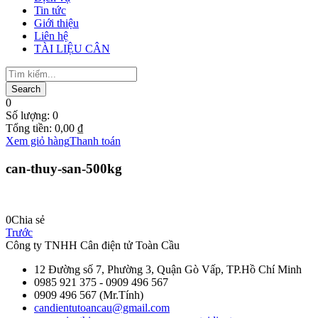
Tin tức
Giới thiệu
Liên hệ
TÀI LIỆU CÂN
0
Số lượng:
0
Tổng tiền:
0,00
₫
Xem giỏ hàng
Thanh toán
can-thuy-san-500kg
0
Chia sẻ
Trước
Công ty TNHH Cân điện tử
Toàn Cầu
12 Đường số 7, Phường 3, Quận Gò Vấp, TP.Hồ Chí Minh
0985 921 375 - 0909 496 567
0909 496 567 (Mr.Tính)
candientutoancau@gmail.com