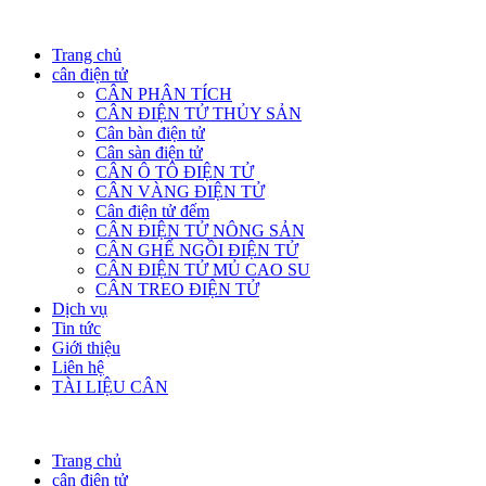
Trang chủ
cân điện tử
CÂN PHÂN TÍCH
CÂN ĐIỆN TỬ THỦY SẢN
Cân bàn điện tử
Cân sàn điện tử
CÂN Ô TÔ ĐIỆN TỬ
CÂN VÀNG ĐIỆN TỬ
Cân điện tử đếm
CÂN ĐIỆN TỬ NÔNG SẢN
CÂN GHẾ NGỒI ĐIỆN TỬ
CÂN ĐIỆN TỬ MỦ CAO SU
CÂN TREO ĐIỆN TỬ
Dịch vụ
Tin tức
Giới thiệu
Liên hệ
TÀI LIỆU CÂN
Trang chủ
cân điện tử