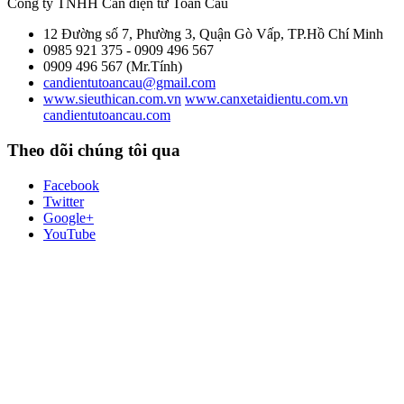
Công ty TNHH Cân điện tử
Toàn Cầu
12 Đường số 7, Phường 3, Quận Gò Vấp, TP.Hồ Chí Minh
0985 921 375 - 0909 496 567
0909 496 567 (Mr.Tính)
candientutoancau@gmail.com
www.sieuthican.com.vn
www.canxetaidientu.com.vn
candientutoancau.com
Theo dõi chúng tôi qua
Facebook
Twitter
Google+
YouTube