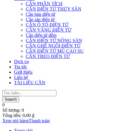
CÂN PHÂN TÍCH
CÂN ĐIỆN TỬ THỦY SẢN
Cân bàn điện tử
Cân sàn điện tử
CÂN Ô TÔ ĐIỆN TỬ
CÂN VÀNG ĐIỆN TỬ
Cân điện tử đếm
CÂN ĐIỆN TỬ NÔNG SẢN
CÂN GHẾ NGỒI ĐIỆN TỬ
CÂN ĐIỆN TỬ MỦ CAO SU
CÂN TREO ĐIỆN TỬ
Dịch vụ
Tin tức
Giới thiệu
Liên hệ
TÀI LIỆU CÂN
0
Số lượng:
0
Tổng tiền:
0,00
₫
Xem giỏ hàng
Thanh toán
Trang chủ