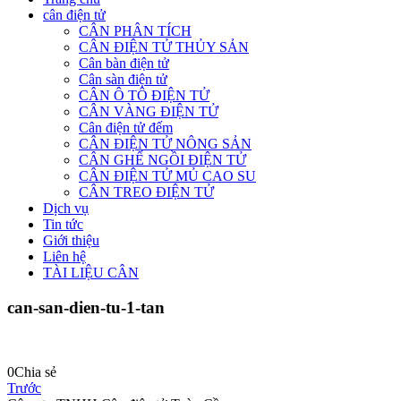
cân điện tử
CÂN PHÂN TÍCH
CÂN ĐIỆN TỬ THỦY SẢN
Cân bàn điện tử
Cân sàn điện tử
CÂN Ô TÔ ĐIỆN TỬ
CÂN VÀNG ĐIỆN TỬ
Cân điện tử đếm
CÂN ĐIỆN TỬ NÔNG SẢN
CÂN GHẾ NGỒI ĐIỆN TỬ
CÂN ĐIỆN TỬ MỦ CAO SU
CÂN TREO ĐIỆN TỬ
Dịch vụ
Tin tức
Giới thiệu
Liên hệ
TÀI LIỆU CÂN
can-san-dien-tu-1-tan
0
Chia sẻ
Trước