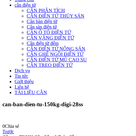
cân điện tử
CÂN PHÂN TÍCH
CÂN ĐIỆN TỬ THỦY SẢN
Cân bàn điện tử
Cân sàn điện tử
CÂN Ô TÔ ĐIỆN TỬ
CÂN VÀNG ĐIỆN TỬ
Cân điện tử đếm
CÂN ĐIỆN TỬ NÔNG SẢN
CÂN GHẾ NGỒI ĐIỆN TỬ
CÂN ĐIỆN TỬ MỦ CAO SU
CÂN TREO ĐIỆN TỬ
Dịch vụ
Tin tức
Giới thiệu
Liên hệ
TÀI LIỆU CÂN
can-ban-dien-tu-150kg-digi-28ss
0
Chia sẻ
Trước