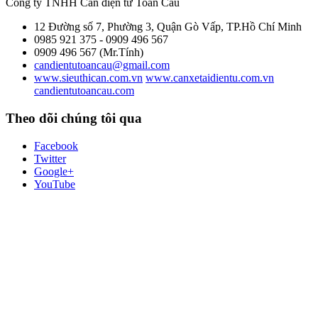
Công ty TNHH Cân điện tử
Toàn Cầu
12 Đường số 7, Phường 3, Quận Gò Vấp, TP.Hồ Chí Minh
0985 921 375 - 0909 496 567
0909 496 567 (Mr.Tính)
candientutoancau@gmail.com
www.sieuthican.com.vn
www.canxetaidientu.com.vn
candientutoancau.com
Theo dõi chúng tôi qua
Facebook
Twitter
Google+
YouTube