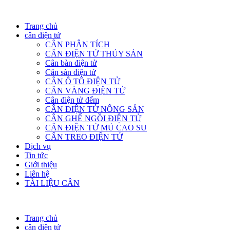
Trang chủ
cân điện tử
CÂN PHÂN TÍCH
CÂN ĐIỆN TỬ THỦY SẢN
Cân bàn điện tử
Cân sàn điện tử
CÂN Ô TÔ ĐIỆN TỬ
CÂN VÀNG ĐIỆN TỬ
Cân điện tử đếm
CÂN ĐIỆN TỬ NÔNG SẢN
CÂN GHẾ NGỒI ĐIỆN TỬ
CÂN ĐIỆN TỬ MỦ CAO SU
CÂN TREO ĐIỆN TỬ
Dịch vụ
Tin tức
Giới thiệu
Liên hệ
TÀI LIỆU CÂN
Trang chủ
cân điện tử