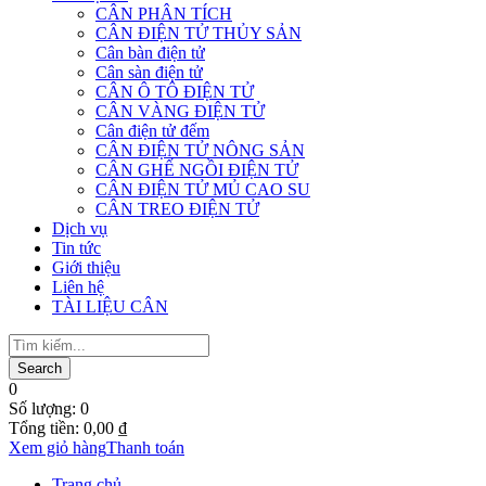
CÂN PHÂN TÍCH
CÂN ĐIỆN TỬ THỦY SẢN
Cân bàn điện tử
Cân sàn điện tử
CÂN Ô TÔ ĐIỆN TỬ
CÂN VÀNG ĐIỆN TỬ
Cân điện tử đếm
CÂN ĐIỆN TỬ NÔNG SẢN
CÂN GHẾ NGỒI ĐIỆN TỬ
CÂN ĐIỆN TỬ MỦ CAO SU
CÂN TREO ĐIỆN TỬ
Dịch vụ
Tin tức
Giới thiệu
Liên hệ
TÀI LIỆU CÂN
0
Số lượng:
0
Tổng tiền:
0,00
₫
Xem giỏ hàng
Thanh toán
Trang chủ