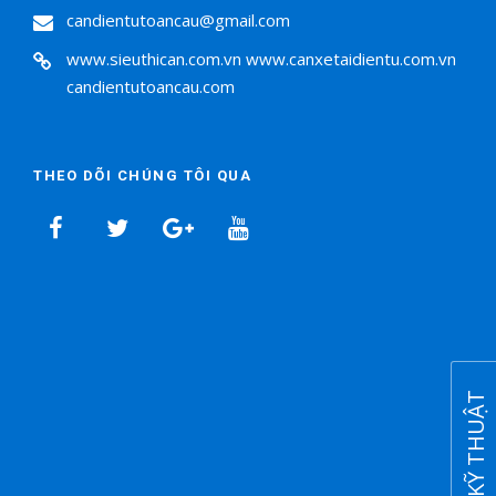
candientutoancau@gmail.com
www.sieuthican.com.vn
www.canxetaidientu.com.vn
candientutoancau.com
THEO DÕI CHÚNG TÔI QUA
HỖ TRỢ KỸ THUẬT