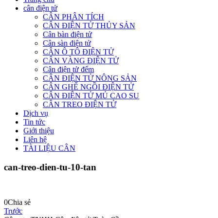
cân điện tử
CÂN PHÂN TÍCH
CÂN ĐIỆN TỬ THỦY SẢN
Cân bàn điện tử
Cân sàn điện tử
CÂN Ô TÔ ĐIỆN TỬ
CÂN VÀNG ĐIỆN TỬ
Cân điện tử đếm
CÂN ĐIỆN TỬ NÔNG SẢN
CÂN GHẾ NGỒI ĐIỆN TỬ
CÂN ĐIỆN TỬ MỦ CAO SU
CÂN TREO ĐIỆN TỬ
Dịch vụ
Tin tức
Giới thiệu
Liên hệ
TÀI LIỆU CÂN
can-treo-dien-tu-10-tan
0
Chia sẻ
Trước