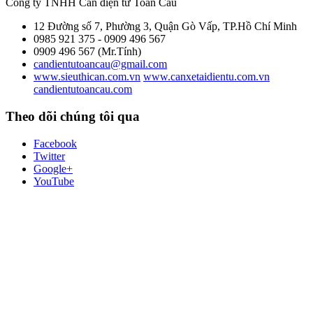
Công ty TNHH Cân điện tử
Toàn Cầu
12 Đường số 7, Phường 3, Quận Gò Vấp, TP.Hồ Chí Minh
0985 921 375 - 0909 496 567
0909 496 567 (Mr.Tính)
candientutoancau@gmail.com
www.sieuthican.com.vn
www.canxetaidientu.com.vn
candientutoancau.com
Theo dõi chúng tôi qua
Facebook
Twitter
Google+
YouTube