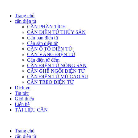
Trang chủ
cân điện tử
CÂN PHÂN TÍCH
CÂN ĐIỆN TỬ THỦY SẢN
Cân bàn điện tử
Cân sàn điện tử
CÂN Ô TÔ ĐIỆN TỬ
CÂN VÀNG ĐIỆN TỬ
Cân điện tử đếm
CÂN ĐIỆN TỬ NÔNG SẢN
CÂN GHẾ NGỒI ĐIỆN TỬ
CÂN ĐIỆN TỬ MỦ CAO SU
CÂN TREO ĐIỆN TỬ
Dịch vụ
Tin tức
Giới thiệu
Liên hệ
TÀI LIỆU CÂN
Trang chủ
cân điện tử