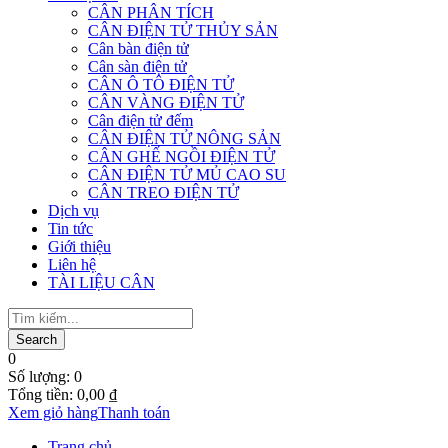
CÂN PHÂN TÍCH
CÂN ĐIỆN TỬ THỦY SẢN
Cân bàn điện tử
Cân sàn điện tử
CÂN Ô TÔ ĐIỆN TỬ
CÂN VÀNG ĐIỆN TỬ
Cân điện tử đếm
CÂN ĐIỆN TỬ NÔNG SẢN
CÂN GHẾ NGỒI ĐIỆN TỬ
CÂN ĐIỆN TỬ MỦ CAO SU
CÂN TREO ĐIỆN TỬ
Dịch vụ
Tin tức
Giới thiệu
Liên hệ
TÀI LIỆU CÂN
0
Số lượng:
0
Tổng tiền:
0,00
₫
Xem giỏ hàng
Thanh toán
Trang chủ