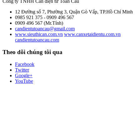
Công ty TNHH Cân điện tử
Toàn Cầu
12 Đường số 7, Phường 3, Quận Gò Vấp, TP.Hồ Chí Minh
0985 921 375 - 0909 496 567
0909 496 567 (Mr.Tính)
candientutoancau@gmail.com
www.sieuthican.com.vn
www.canxetaidientu.com.vn
candientutoancau.com
Theo dõi chúng tôi qua
Facebook
Twitter
Google+
YouTube