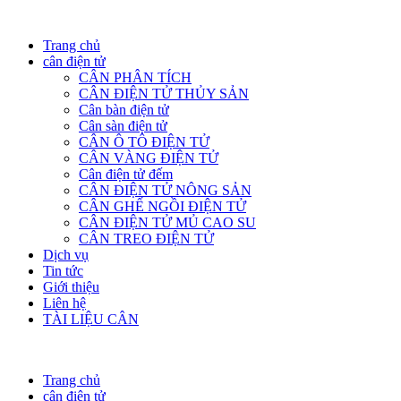
Trang chủ
cân điện tử
CÂN PHÂN TÍCH
CÂN ĐIỆN TỬ THỦY SẢN
Cân bàn điện tử
Cân sàn điện tử
CÂN Ô TÔ ĐIỆN TỬ
CÂN VÀNG ĐIỆN TỬ
Cân điện tử đếm
CÂN ĐIỆN TỬ NÔNG SẢN
CÂN GHẾ NGỒI ĐIỆN TỬ
CÂN ĐIỆN TỬ MỦ CAO SU
CÂN TREO ĐIỆN TỬ
Dịch vụ
Tin tức
Giới thiệu
Liên hệ
TÀI LIỆU CÂN
Trang chủ
cân điện tử