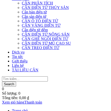
CÂN PHÂN TÍCH
CÂN ĐIỆN TỬ THỦY SẢN
Cân bàn điện tử
Cân sàn điện tử
CÂN Ô TÔ ĐIỆN TỬ
CÂN VÀNG ĐIỆN TỬ
Cân điện tử đếm
CÂN ĐIỆN TỬ NÔNG SẢN
CÂN GHẾ NGỒI ĐIỆN TỬ
CÂN ĐIỆN TỬ MỦ CAO SU
CÂN TREO ĐIỆN TỬ
Dịch vụ
Tin tức
Giới thiệu
Liên hệ
TÀI LIỆU CÂN
0
Số lượng:
0
Tổng tiền:
0,00
₫
Xem giỏ hàng
Thanh toán
Trang chủ