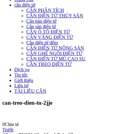
cân điện tử
CÂN PHÂN TÍCH
CÂN ĐIỆN TỬ THỦY SẢN
Cân bàn điện tử
Cân sàn điện tử
CÂN Ô TÔ ĐIỆN TỬ
CÂN VÀNG ĐIỆN TỬ
Cân điện tử đếm
CÂN ĐIỆN TỬ NÔNG SẢN
CÂN GHẾ NGỒI ĐIỆN TỬ
CÂN ĐIỆN TỬ MỦ CAO SU
CÂN TREO ĐIỆN TỬ
Dịch vụ
Tin tức
Giới thiệu
Liên hệ
TÀI LIỆU CÂN
can-treo-dien-tu-2jje
0
Chia sẻ
Trước