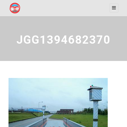
JGG1394682370