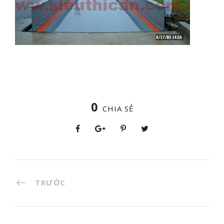
0
CHIA SẺ
TRƯỚC