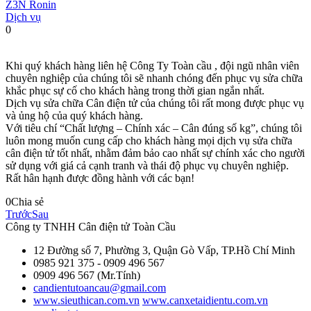
Z3N Ronin
Dịch vụ
0
Khi quý khách hàng liên hệ Công Ty Toàn cầu , đội ngũ nhân viên
chuyên nghiệp của chúng tôi sẽ nhanh chóng đến phục vụ sửa chữa
khắc phục sự cố cho khách hàng trong thời gian ngắn nhất.
Dịch vụ sửa chữa Cân điện tử của chúng tôi rất mong được phục vụ
và ủng hộ của quý khách hàng.
Với tiêu chí “Chất lượng – Chính xác – Cân đúng số kg”, chúng tôi
luôn mong muốn cung cấp cho khách hàng mọi dịch vụ sửa chữa
cân điện tử tốt nhất, nhằm đảm bảo cao nhất sự chính xác cho người
sử dụng với giá cả cạnh tranh và thái độ phục vụ chuyên nghiệp.
Rất hân hạnh được đồng hành với các bạn!
0
Chia sẻ
Trước
Sau
Công ty TNHH Cân điện tử
Toàn Cầu
12 Đường số 7, Phường 3, Quận Gò Vấp, TP.Hồ Chí Minh
0985 921 375 - 0909 496 567
0909 496 567 (Mr.Tính)
candientutoancau@gmail.com
www.sieuthican.com.vn
www.canxetaidientu.com.vn