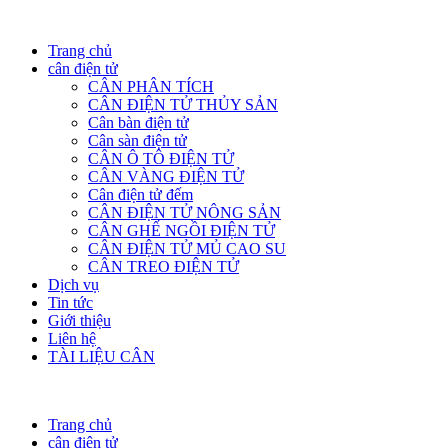
Trang chủ
cân điện tử
CÂN PHÂN TÍCH
CÂN ĐIỆN TỬ THỦY SẢN
Cân bàn điện tử
Cân sàn điện tử
CÂN Ô TÔ ĐIỆN TỬ
CÂN VÀNG ĐIỆN TỬ
Cân điện tử đếm
CÂN ĐIỆN TỬ NÔNG SẢN
CÂN GHẾ NGỒI ĐIỆN TỬ
CÂN ĐIỆN TỬ MỦ CAO SU
CÂN TREO ĐIỆN TỬ
Dịch vụ
Tin tức
Giới thiệu
Liên hệ
TÀI LIỆU CÂN
Trang chủ
cân điện tử