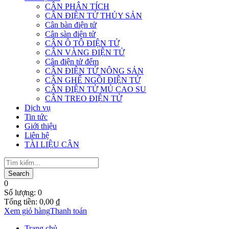
CÂN PHÂN TÍCH
CÂN ĐIỆN TỬ THỦY SẢN
Cân bàn điện tử
Cân sàn điện tử
CÂN Ô TÔ ĐIỆN TỬ
CÂN VÀNG ĐIỆN TỬ
Cân điện tử đếm
CÂN ĐIỆN TỬ NÔNG SẢN
CÂN GHẾ NGỒI ĐIỆN TỬ
CÂN ĐIỆN TỬ MỦ CAO SU
CÂN TREO ĐIỆN TỬ
Dịch vụ
Tin tức
Giới thiệu
Liên hệ
TÀI LIỆU CÂN
0
Số lượng:
0
Tổng tiền:
0,00
₫
Xem giỏ hàng
Thanh toán
Trang chủ