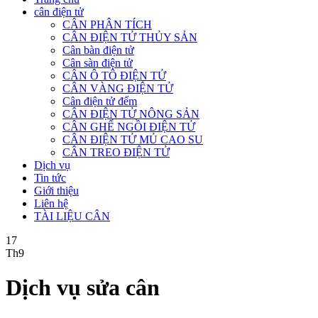
cân điện tử
CÂN PHÂN TÍCH
CÂN ĐIỆN TỬ THỦY SẢN
Cân bàn điện tử
Cân sàn điện tử
CÂN Ô TÔ ĐIỆN TỬ
CÂN VÀNG ĐIỆN TỬ
Cân điện tử đếm
CÂN ĐIỆN TỬ NÔNG SẢN
CÂN GHẾ NGỒI ĐIỆN TỬ
CÂN ĐIỆN TỬ MỦ CAO SU
CÂN TREO ĐIỆN TỬ
Dịch vụ
Tin tức
Giới thiệu
Liên hệ
TÀI LIỆU CÂN
17
Th9
Dịch vụ sửa cân