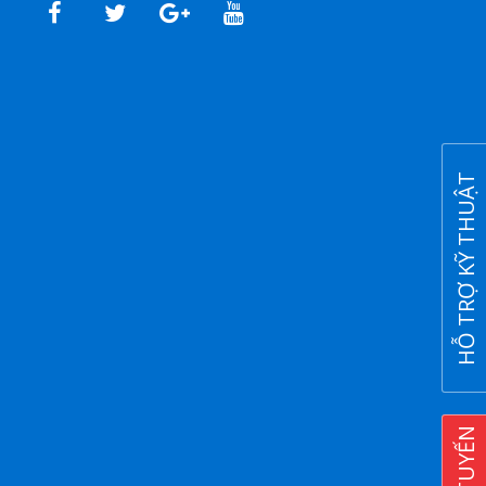
HỖ TRỢ KỸ THUẬT