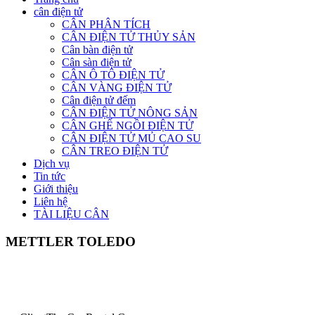
cân điện tử
CÂN PHÂN TÍCH
CÂN ĐIỆN TỬ THỦY SẢN
Cân bàn điện tử
Cân sàn điện tử
CÂN Ô TÔ ĐIỆN TỬ
CÂN VÀNG ĐIỆN TỬ
Cân điện tử đếm
CÂN ĐIỆN TỬ NÔNG SẢN
CÂN GHẾ NGỒI ĐIỆN TỬ
CÂN ĐIỆN TỬ MỦ CAO SU
CÂN TREO ĐIỆN TỬ
Dịch vụ
Tin tức
Giới thiệu
Liên hệ
TÀI LIỆU CÂN
METTLER TOLEDO