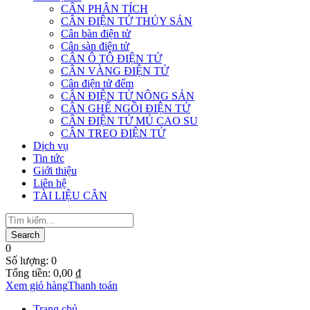
CÂN PHÂN TÍCH
CÂN ĐIỆN TỬ THỦY SẢN
Cân bàn điện tử
Cân sàn điện tử
CÂN Ô TÔ ĐIỆN TỬ
CÂN VÀNG ĐIỆN TỬ
Cân điện tử đếm
CÂN ĐIỆN TỬ NÔNG SẢN
CÂN GHẾ NGỒI ĐIỆN TỬ
CÂN ĐIỆN TỬ MỦ CAO SU
CÂN TREO ĐIỆN TỬ
Dịch vụ
Tin tức
Giới thiệu
Liên hệ
TÀI LIỆU CÂN
0
Số lượng:
0
Tổng tiền:
0,00
₫
Xem giỏ hàng
Thanh toán
Trang chủ