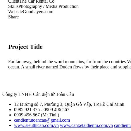
Client
The Car Rental Co
Skills
Photography / Media Production
Website
Goodlayers.com
Share
Project Title
Far far away, behind the word mountains, far from the countries Vo
ocean. A small river named Duden flows by their place and supplies i
Công ty TNHH Cân điện tử
Toàn Cầu
12 Đường số 7, Phường 3, Quận Gò Vấp, TP.Hồ Chí Minh
0985 921 375 - 0909 496 567
0909 496 567 (Mr.Tính)
candientutoancau@gmail.com
www.sieuthican.com.vn
www.canxetaidientu.com.vn
candient