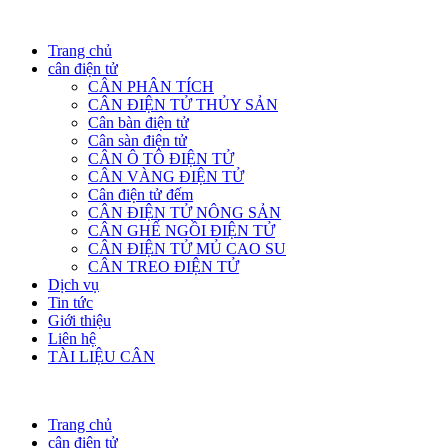
Trang chủ
cân điện tử
CÂN PHÂN TÍCH
CÂN ĐIỆN TỬ THỦY SẢN
Cân bàn điện tử
Cân sàn điện tử
CÂN Ô TÔ ĐIỆN TỬ
CÂN VÀNG ĐIỆN TỬ
Cân điện tử đếm
CÂN ĐIỆN TỬ NÔNG SẢN
CÂN GHẾ NGỒI ĐIỆN TỬ
CÂN ĐIỆN TỬ MỦ CAO SU
CÂN TREO ĐIỆN TỬ
Dịch vụ
Tin tức
Giới thiệu
Liên hệ
TÀI LIỆU CÂN
Trang chủ
cân điện tử