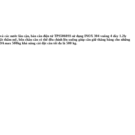
 và các nước lân cận, bàn cân điện tử TPS5060SS sử dụng INOX 304 vuông 4 dày 1.2ly
ất thẩm mỹ, bốn chân cân có thể đều chỉnh lên xuống giúp cân giữ thăng bằng cho những
A max 500kg khả năng cài đặt cân tối đa là 500 kg.