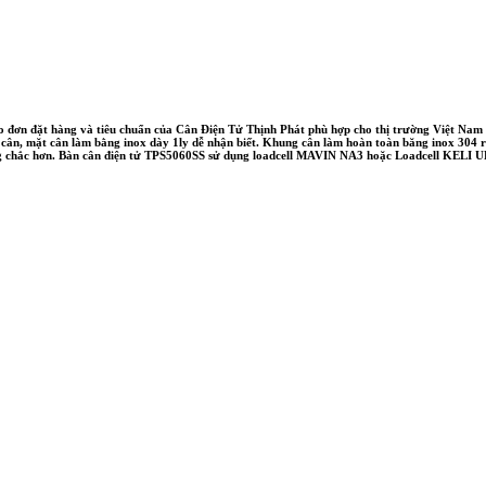
eo đơn đặt hàng và tiêu chuẩn của Cân Điện Tử Thịnh Phát phù hợp cho thị trường Việt Nam
ân, mặt cân làm bằng inox dày 1ly dễ nhận biết. Khung cân làm hoàn toàn băng inox 304 r
ững chắc hơn. Bàn cân điện tử TPS5060SS sử dụng loadcell MAVIN NA3 hoặc Loadcell KELI UD