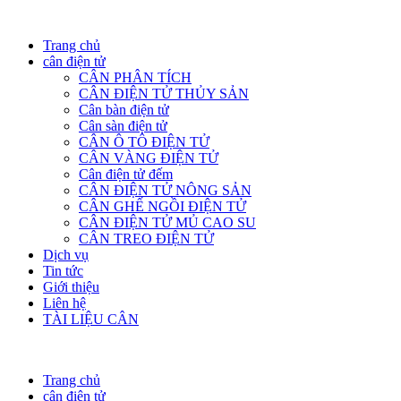
Trang chủ
cân điện tử
CÂN PHÂN TÍCH
CÂN ĐIỆN TỬ THỦY SẢN
Cân bàn điện tử
Cân sàn điện tử
CÂN Ô TÔ ĐIỆN TỬ
CÂN VÀNG ĐIỆN TỬ
Cân điện tử đếm
CÂN ĐIỆN TỬ NÔNG SẢN
CÂN GHẾ NGỒI ĐIỆN TỬ
CÂN ĐIỆN TỬ MỦ CAO SU
CÂN TREO ĐIỆN TỬ
Dịch vụ
Tin tức
Giới thiệu
Liên hệ
TÀI LIỆU CÂN
Trang chủ
cân điện tử