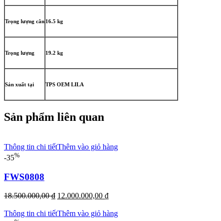
Trọng lượng cân
16.5 kg
Trọng lượng
19.2 kg
Sản xuất tại
TPS OEM LILA
Sản phẩm liên quan
Thông tin chi tiết
Thêm vào giỏ hàng
%
-35
FWS0808
Giá
Giá
18.500.000,00
₫
12.000.000,00
₫
gốc
hiện
là:
tại
Thông tin chi tiết
Thêm vào giỏ hàng