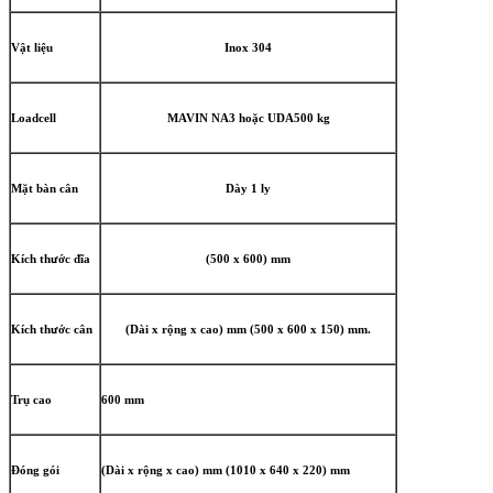
Vật liệu
Inox 304
Loadcell
MAVIN NA3 hoặc UDA500 kg
Mặt bàn cân
Dày 1 ly
Kích thước đĩa
(500 x 600) mm
Kích thước cân
(Dài x rộng x cao) mm (500 x 600 x 150) mm.
Trụ cao
600 mm
Đóng gói
(Dài x rộng x cao) mm (1010 x 640 x 220) mm