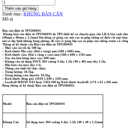
Bàn
cân
Thêm vào giỏ hàng
điện
Danh mục:
KHUNG BÀN CÂN
tử
Mô tả
TPS5060SS
số
Bàn cân điện tử TPS5060SS
lượng
Khung bàn cân điện tử TPS5060SS
do TPS thiết kế và chuyển giao cho LILA Sản xuất th
(40mm x 40mm x 1.2mm) bên hông có gắng các nút cao su giúp chống xê dịch với mặt bàn c
nơi có địa hình không bằng phẳng, đế cân có gắng lớp cao su giúp cân chống trược và v
Thông số kỹ thuật cân Bàn cân điện tử TPS5060SS
– Mức cân cài tối đa 500 kg.
– Kích thước Đĩa cân: (Dài x rộng) mm (500 x 600) mm.
– Kích thước cân: (Dài x rộng x cao) mm (500 x 600 x 150) mm.
– Trụ cân làm bằng inox cao: 600 mm.
– Khung cân sử dụng INOX 304 vuông 4 dày 1.2ly (40 x 40) mm dày 1.2ly.
– Mặt bàn cân inox dày 1 ly.
– Thùng cân thiết kế chắc chắn.
– Trọng lượng: 16.5kg.
– Trong lượng vân chuyển: 19,2kg.
– Kích thước đóng gói: (1010 x 640 x 220) mm.
– Loadcell MAVIN NA3 hoặc UDA 500 kg Kích thước loadcell: (174 x 65 x 60) mm.
Bảng thông số kỹ thuật Bàn cân điện tử TPS5060SS.
Model
Bàn cân điện tử TPS5060SS
Khung Cân
Sử dụng inox 304 vuông 4 dày 1.2ly (40 x 40 x 1.2)mm