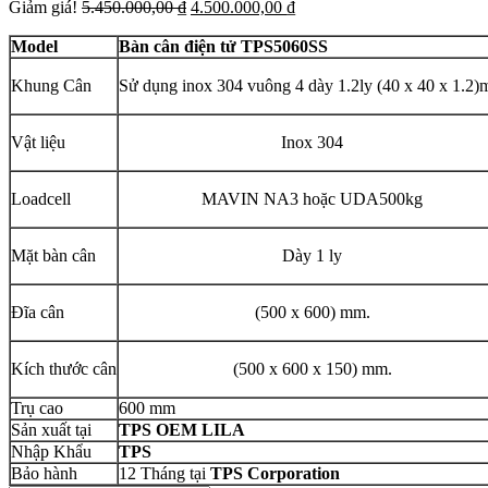
Giá
Giá
Giảm giá!
5.450.000,00
₫
4.500.000,00
₫
gốc
hiện
là:
tại
Model
Bàn cân điện tử TPS5060SS
5.450.000,00 ₫.
là:
4.500.000,00 ₫.
Khung Cân
Sử dụng inox 304 vuông 4 dày 1.2ly (40 x 40 x 1.2
Vật liệu
Inox 304
Loadcell
MAVIN NA3 hoặc UDA500kg
Mặt bàn cân
Dày 1 ly
Đĩa cân
(500 x 600) mm.
Kích thước cân
(500 x 600 x 150) mm.
Trụ cao
600 mm
Sản xuất tại
TPS OEM LILA
Nhập Khẩu
TPS
Bảo hành
12 Tháng tại
TPS Corporation