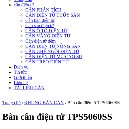
cân điện tử
CÂN PHÂN TÍCH
CÂN ĐIỆN TỬ THỦY SẢN
Cân bàn điện tử
Cân sàn điện tử
CÂN Ô TÔ ĐIỆN TỬ
CÂN VÀNG ĐIỆN TỬ
Cân điện tử đếm
CÂN ĐIỆN TỬ NÔNG SẢN
CÂN GHẾ NGỒI ĐIỆN TỬ
CÂN ĐIỆN TỬ MỦ CAO SU
CÂN TREO ĐIỆN TỬ
Dịch vụ
Tin tức
Giới thiệu
Liên hệ
TÀI LIỆU CÂN
Trang chủ
/
KHUNG BÀN CÂN
/ Bàn cân điện tử TPS5060SS
Bàn cân điện tử TPS5060SS