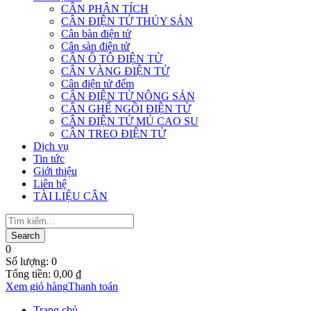
CÂN PHÂN TÍCH
CÂN ĐIỆN TỬ THỦY SẢN
Cân bàn điện tử
Cân sàn điện tử
CÂN Ô TÔ ĐIỆN TỬ
CÂN VÀNG ĐIỆN TỬ
Cân điện tử đếm
CÂN ĐIỆN TỬ NÔNG SẢN
CÂN GHẾ NGỒI ĐIỆN TỬ
CÂN ĐIỆN TỬ MỦ CAO SU
CÂN TREO ĐIỆN TỬ
Dịch vụ
Tin tức
Giới thiệu
Liên hệ
TÀI LIỆU CÂN
0
Số lượng:
0
Tổng tiền:
0,00
₫
Xem giỏ hàng
Thanh toán
Trang chủ