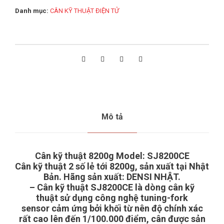
SJ8200CE
Danh mục:
CÂN KỸ THUẬT ĐIỆN TỬ
số
lượng
Mô tả
Cân kỹ thuật 8200g
Model: SJ8200CE
Cân kỹ thuật 2 số lẻ tới 8200g, sản xuất tại Nhật
Bản. Hãng sản xuất: DENSI NHẬT.
– Cân kỹ thuật SJ8200CE là dòng cân kỹ
thuật sử dụng công nghệ
tuning-fork
sensor
cảm ứng bởi khối từ nên độ chính xác
rất cao lên đến 1/100.000 điểm, cân được sản