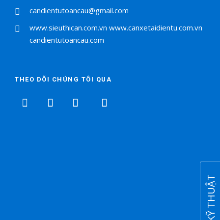
candientutoancau@gmail.com
www.sieuthican.com.vn
www.canxetaidientu.com.vn
candientutoancau.com
THEO DÕI CHÚNG TÔI QUA
HỖ TRỢ KỸ THUẬT