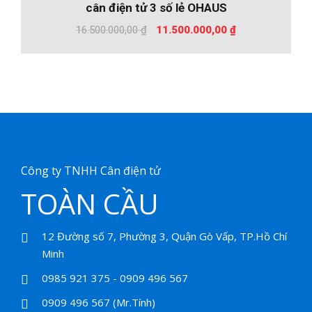
%
-30
cân điện tử 3 số lẻ OHAUS
3.950.000,00 ₫.
Giá
Giá
16.500.000,00
₫
11.500.000,00
₫
gốc
hiện
là:
tại
16.500.000,00 ₫.
là:
11.500.000,00 
Công ty TNHH Cân điện tử
TOÀN CẦU
12 Đường số 7, Phường 3, Quận Gò Vấp, TP.Hồ Chí
Minh
0985 921 375 - 0909 496 567
0909 496 567 (Mr.Tính)