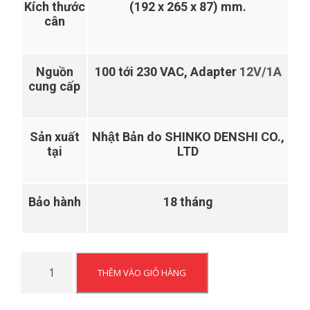
Kích thước
(192 x 265 x 87) mm.
cân
Nguồn
100 tới 230 VAC, Adapter
12V/1A
cung cấp
Sản xuất
Nhật Bản do SHINKO DENSHI CO.,
tại
LTD
Bảo hành
18 tháng
Cân
THÊM VÀO GIỎ HÀNG
kỹ
thuật