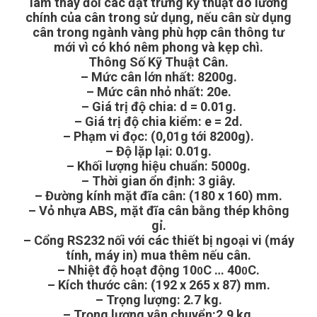
làm thay đổi các đặt trưng kỹ thuật đo lường
chính của cân trong sử dụng, nếu cân sừ dụng
cân trong ngành vàng phù hợp cân thông tư
mới vì có khó nêm phong và kẹp chì.
Thông Số Kỹ Thuật Cân.
– Mức cân lớn nhất:
8200g.
– Mức cân nhỏ nhất: 20e.
– Giá trị độ chia: d = 0.01g.
– Giá trị độ chia kiểm: e = 2d.
– Phạm vi đọc: (0,01g tới 8200g).
– Độ lặp lại: 0.01g.
– Khối lượng hiệu chuẩn: 5000g.
– Thời gian ổn định: 3 giây.
– Đường kính mặt đĩa cân: (180 x 160) mm.
– Vỏ nhựa ABS, mặt đĩa cân bằng thép không
gỉ.
– Cổng RS232 nối với các thiết bị ngoại vi (máy
tính, máy in) mua thêm nếu cân.
– Nhiệt độ hoạt động 10
C … 40
C.
0
0
– Kích thước cân: (192 x 265 x 87) mm.
– Trọng lượng: 2.7 kg.
– Trọng lượng vận chuyển:2.9 kg.