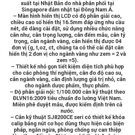
xuất tại Nhật Bản do nhà phân phối tại
Singapore đảm nhật tại Đông Nam Á.
– Màn hình hiển thị LCD có độ phân giải cao,
chiều cao số hiển thị 16.5mm đáp ứng nhu cầu
nét, dễ dàng cài đặt, sử dụng nhiều chức năng
cân như, cân trọng lượng, cân đếm mẫu, cân tỷ
trọng, cân ngành vàng, cân hiển thị được 04
đơn vị (g, t,oz, ct, chúng ta có thể cài đặt cân
hiển thị 2 đơn vị cho ngành vàng như zem = 2 và
zem =5).
– Thiết kế nhỏ gọn tiết kiệm diện tích phù hợp
cho các phòng thí nghiệm, cân đo độ cao su,
cân ngành vàng, cân định lượng giá trị nhỏ, cân
cho ngành dược phẩm, thực phẩm.
– Độ phân giải nội: 1/100.000 cân kỹ thuật theo
ĐLVN16:2009 tiêu chuẩn đo lường Việt Nam.
Miễn phê duyệt mẫu, được kiểm định trên cả
nước.
– Cân kỹ thuật SJ8200CE seri có thiết kế khóa
calip bắng nút cơ học dùng thực hiện các biện
pháp, ngăn ngừa, phòng chống sự can thiệp