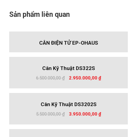
Sản phẩm liên quan
CÂN ĐIỆN TỬ EP-OHAUS
%
-55
Cân Kỹ Thuật DS322S
Giá
Giá
6.500.000,00
₫
2.950.000,00
₫
gốc
hiện
là:
tại
6.500.000,00 ₫.
là:
%
-28
Cân Kỹ Thuật DS3202S
2.950.000,00 ₫.
Giá
Giá
5.500.000,00
₫
3.950.000,00
₫
gốc
hiện
là:
tại
5.500.000,00 ₫.
là: