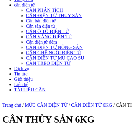
cân điện tử
CÂN PHÂN TÍCH
CÂN ĐIỆN TỬ THỦY SẢN
Cân bàn điện tử
Cân sàn điện tử
CÂN Ô TÔ ĐIỆN TỬ
CÂN VÀNG ĐIỆN TỬ
Cân điện tử đếm
CÂN ĐIỆN TỬ NÔNG SẢN
CÂN GHẾ NGỒI ĐIỆN TỬ
CÂN ĐIỆN TỬ MỦ CAO SU
CÂN TREO ĐIỆN TỬ
Dịch vụ
Tin tức
Giới thiệu
Liên hệ
TÀI LIỆU CÂN
Trang chủ
/
MỨC CÂN ĐIỆN TỬ
/
CÂN ĐIỆN TỬ 6KG
/ CÂN T
CÂN THỦY SẢN 6KG