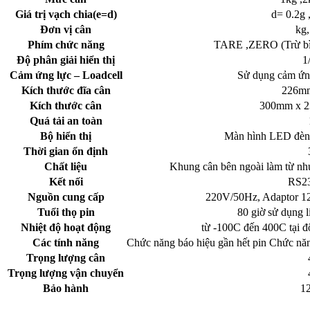
Giá trị vạch chia(e=d)
d= 0.2g 
Đơn vị cân
kg,
Phím chức năng
TARE ,ZERO (Trừ bì 
Độ phân giải hiển thị
1
Cảm ứng lực – Loadcell
Sử dụng cảm ứn
Kích thước đĩa cân
226mm
Kích thước cân
300mm x 
Quá tải an toàn
Bộ hiển thị
Màn hình LED đèn 
Thời gian ổn định
Chất liệu
Khung cân bên ngoài làm từ nhự
Kết nối
RS23
Nguồn cung cấp
220V/50Hz, Adaptor 1
Tuổi thọ pin
80 giờ sử dụng li
Nhiệt độ hoạt động
từ -100C đến 400C tại 
Các tính năng
Chức năng báo hiệu gần hết pin Chức năng
Trọng lượng cân
Trọng lượng vận chuyển
Bảo hành
1