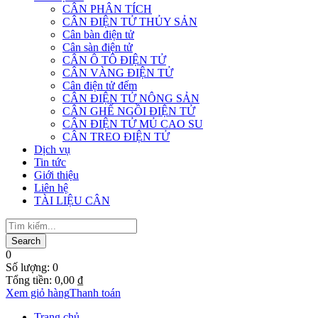
CÂN PHÂN TÍCH
CÂN ĐIỆN TỬ THỦY SẢN
Cân bàn điện tử
Cân sàn điện tử
CÂN Ô TÔ ĐIỆN TỬ
CÂN VÀNG ĐIỆN TỬ
Cân điện tử đếm
CÂN ĐIỆN TỬ NÔNG SẢN
CÂN GHẾ NGỒI ĐIỆN TỬ
CÂN ĐIỆN TỬ MỦ CAO SU
CÂN TREO ĐIỆN TỬ
Dịch vụ
Tin tức
Giới thiệu
Liên hệ
TÀI LIỆU CÂN
0
Số lượng:
0
Tổng tiền:
0,00
₫
Xem giỏ hàng
Thanh toán
Trang chủ