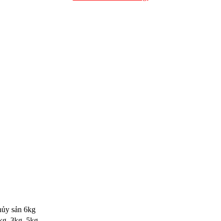
hủy sản 6kg
kg ,3kg ,5kg