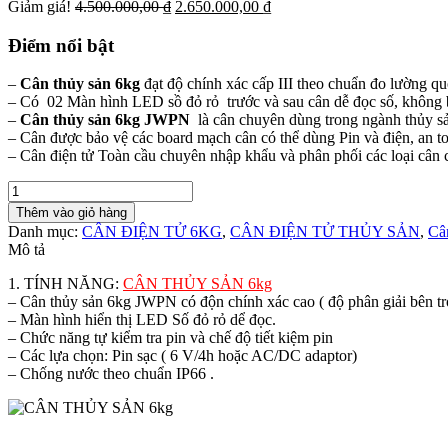
Giá
Giá
Giảm giá!
4.500.000,00
₫
2.650.000,00
₫
gốc
hiện
là:
tại
Điểm nổi bật
4.500.000,00 ₫.
là:
2.650.000,00 ₫.
–
Cân thủy sản 6kg
đạt độ chính xác cấp III theo chuẩn đo lường 
– Có 02 Màn hình LED sồ đỏ rỏ trước và sau cân dễ đọc số, không b
–
Cân thủy sản 6kg JWPN
là cân chuyên dùng trong ngành thủy sả
– Cân được bảo vệ các board mạch cân có thể dùng Pin và điện, an to
– Cân điện tử Toàn cầu chuyên nhập khẩu và phân phối các loại cân 
CÂN
THỦY
Thêm vào giỏ hàng
SẢN
Danh mục:
CÂN ĐIỆN TỬ 6KG
,
CÂN ĐIỆN TỬ THỦY SẢN
,
Câ
6KG
Mô tả
số
lượng
1. TÍNH NĂNG:
CÂN THỦY SẢN 6kg
– Cân thủy sản 6kg JWPN có độn chính xác cao ( độ phân giải bên tr
– Màn hình hiển thị LED Số đỏ rỏ dể đọc.
– Chức năng tự kiểm tra pin và chế độ tiết kiệm pin
– Các lựa chọn: Pin sạc ( 6 V/4h hoặc AC/DC adaptor)
– Chống nước theo chuẩn IP66 .