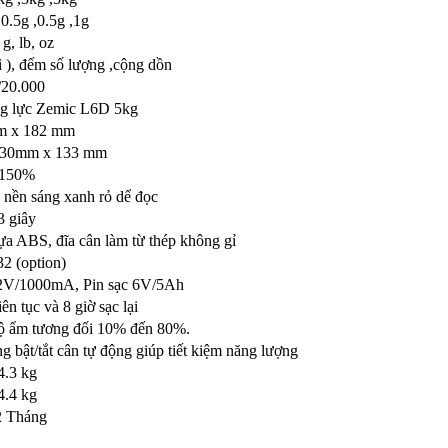
,0.5g ,0.5g ,1g
 g, lb, oz
), đếm số lượng ,cộng dồn
/20.000
g lực Zemic L6D 5kg
 x 182 mm
230mm x 133 mm
150%
nền sáng xanh rỏ dể đọc
3 giây
a ABS, đĩa cân làm từ thép không gỉ
2 (option)
2V/1000mA, Pin sạc 6V/5Ah
ên tục và 8 giờ sạc lại
độ ẩm tương đối 10% đến 80%.
 bật/tắt cân tự động giúp tiết kiệm năng lượng
4.3 kg
4.4 kg
2 Tháng