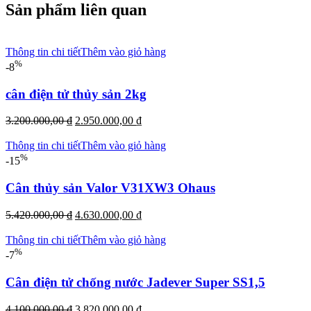
Sản phẩm liên quan
Thông tin chi tiết
Thêm vào giỏ hàng
%
-8
cân điện tử thủy sản 2kg
Giá
Giá
3.200.000,00
₫
2.950.000,00
₫
gốc
hiện
là:
tại
Thông tin chi tiết
Thêm vào giỏ hàng
3.200.000,00 ₫.
là:
%
-15
2.950.000,00 ₫.
Cân thủy sản Valor V31XW3 Ohaus
Giá
Giá
5.420.000,00
₫
4.630.000,00
₫
gốc
hiện
là:
tại
Thông tin chi tiết
Thêm vào giỏ hàng
5.420.000,00 ₫.
là:
%
-7
4.630.000,00 ₫.
Cân điện tử chống nước Jadever Super SS1,5
Giá
Giá
4.100.000,00
₫
3.820.000,00
₫