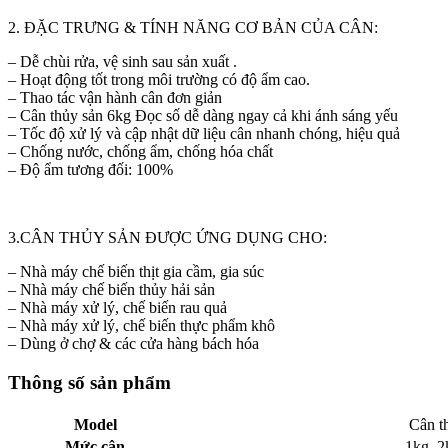
2. ĐẶC TRƯNG & TÍNH NĂNG CƠ BẢN CỦA CÂN:
– Dễ chùi rửa, vệ sinh sau sản xuất .
– Hoạt động tốt trong môi trường có độ ẩm cao.
– Thao tác vận hành cân đơn giản
– Cân thủy sản 6kg Đọc số dễ dàng ngay cả khi ánh sáng yếu
– Tốc độ xử lý và cập nhật dữ liệu cân nhanh chóng, hiệu quả
– Chống nước, chống ẩm, chống hóa chất
– Độ ẩm tương đối: 100%
3.CÂN THỦY SẢN ĐƯỢC ỨNG DỤNG CHO:
– Nhà máy chế biến thịt gia cầm, gia súc
– Nhà máy chế biến thủy hải sản
– Nhà máy xử lý, chế biến rau quả
– Nhà máy xử lý, chế biến thực phẩm khô
– Dùng ở chợ & các cửa hàng bách hóa
Thông số sản phẩm
Model
Cân t
Mức cân
1kg ,2