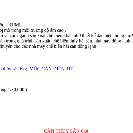
quốc tế OIML
ị mờ trong môi trường độ ẩm cao .
n và các ngành sản xuất chế biến khác nhờ thiết kế đặc biệt chống nướ
àn trong quá trình sản xuất, chế biến thủy hải sản, nhà máy đông lạnh
chuyên cho các nhà máy chế biến hải sản đông lạnh
n thủy sản 6kg
,
MỨC CÂN ĐIỆN TỬ
ong:1/30.000 )
CÂN THỦY SẢN 6kg