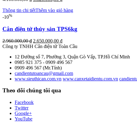
gốc
hiện
là:
tại
Thông tin chi tiết
Thêm vào giỏ hàng
4.100.000,00 ₫.
là:
%
-10
3.820.000,00 ₫.
Cân điện tử thủy sản TPS6kg
Giá
Giá
2.960.000,00
₫
2.650.000,00
₫
gốc
hiện
Công ty TNHH Cân điện tử
Toàn Cầu
là:
tại
12 Đường số 7, Phường 3, Quận Gò Vấp, TP.Hồ Chí Minh
2.960.000,00 ₫.
là:
0985 921 375 - 0909 496 567
2.650.000,00 ₫.
0909 496 567 (Mr.Tính)
candientutoancau@gmail.com
www.sieuthican.com.vn
www.canxetaidientu.com.vn
candient
Theo dõi chúng tôi qua
Facebook
Twitter
Google+
YouTube