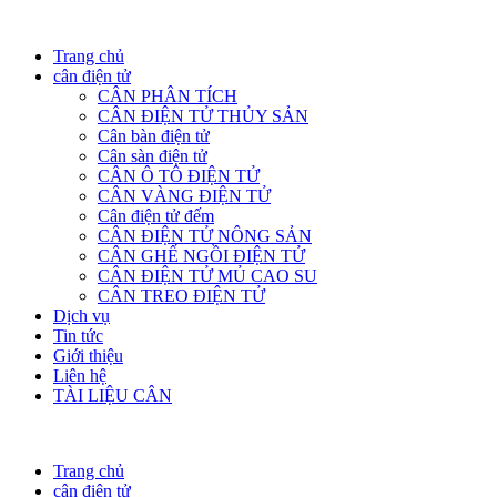
Trang chủ
cân điện tử
CÂN PHÂN TÍCH
CÂN ĐIỆN TỬ THỦY SẢN
Cân bàn điện tử
Cân sàn điện tử
CÂN Ô TÔ ĐIỆN TỬ
CÂN VÀNG ĐIỆN TỬ
Cân điện tử đếm
CÂN ĐIỆN TỬ NÔNG SẢN
CÂN GHẾ NGỒI ĐIỆN TỬ
CÂN ĐIỆN TỬ MỦ CAO SU
CÂN TREO ĐIỆN TỬ
Dịch vụ
Tin tức
Giới thiệu
Liên hệ
TÀI LIỆU CÂN
Trang chủ
cân điện tử