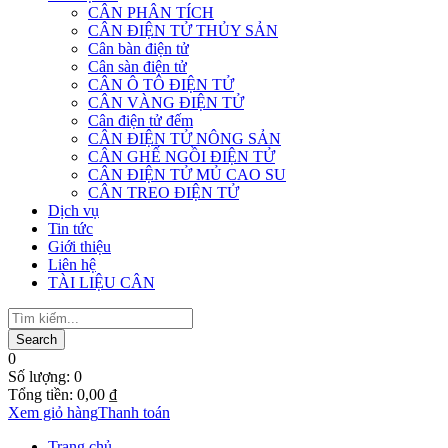
CÂN PHÂN TÍCH
CÂN ĐIỆN TỬ THỦY SẢN
Cân bàn điện tử
Cân sàn điện tử
CÂN Ô TÔ ĐIỆN TỬ
CÂN VÀNG ĐIỆN TỬ
Cân điện tử đếm
CÂN ĐIỆN TỬ NÔNG SẢN
CÂN GHẾ NGỒI ĐIỆN TỬ
CÂN ĐIỆN TỬ MỦ CAO SU
CÂN TREO ĐIỆN TỬ
Dịch vụ
Tin tức
Giới thiệu
Liên hệ
TÀI LIỆU CÂN
0
Số lượng:
0
Tổng tiền:
0,00
₫
Xem giỏ hàng
Thanh toán
Trang chủ