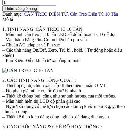
CÂN
TREO
Thêm vào giỏ hàng
JC
Danh mục:
CÂN TREO ĐIỆN TỬ
,
Cân Treo Điện Tử 10 Tấn
10 TẤN
Mô tả
số
lượng
1. TÍNH NĂNG :CÂN TREO JC 10 TẤN
– Màn hình cân treo jc 10 tấn LED số đỏ rỏ hoặc LCD dể đọc
– Vận hành bằng Pin- Có tín hiệu báo pin yếu.
– Chuẩn AC adapter và Pin sạc
– Các tính năng On/Off, Zero, Trừ bì , hold. ( Tự động hoặc điều
khiển)
– Phụ Kiện: Điều khiển từ xa bằng romote.
2. CÁC TÍNH NĂNG TỔNG QUÁT :
– Thiết bị đạt độ chính xác cấp III theo tiêu chuẩn OIML.
– Độ phân giải nội cao, tốc độ xử lý nhanh.
– Thiết kế chống bụi, cũng như sự ảnh hưởng của môi trường.
– Màn hình hiển thị LCD độ phân giải cao.
– Người sử dụng có thể lựa chọn các đơn vị khác nhau Kg, g, theo
nhu cầu riêng.
– Thiết kế theo kiểu dáng công nghiệp ,dễ dàng di chuyển.
3. CÁC CHỨC NĂNG & CHẾ ĐỘ HOẠT ĐỘNG :