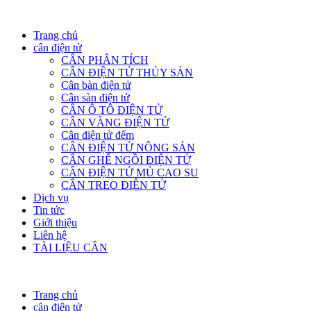
Trang chủ
cân điện tử
CÂN PHÂN TÍCH
CÂN ĐIỆN TỬ THỦY SẢN
Cân bàn điện tử
Cân sàn điện tử
CÂN Ô TÔ ĐIỆN TỬ
CÂN VÀNG ĐIỆN TỬ
Cân điện tử đếm
CÂN ĐIỆN TỬ NÔNG SẢN
CÂN GHẾ NGỒI ĐIỆN TỬ
CÂN ĐIỆN TỬ MỦ CAO SU
CÂN TREO ĐIỆN TỬ
Dịch vụ
Tin tức
Giới thiệu
Liên hệ
TÀI LIỆU CÂN
Trang chủ
cân điện tử