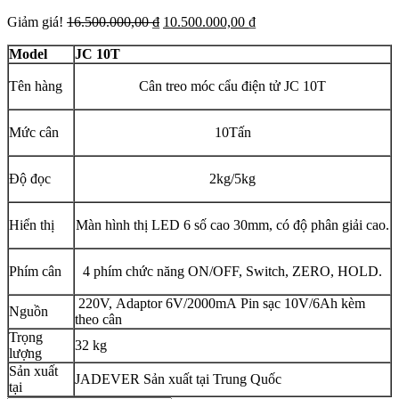
Giá
Giá
Giảm giá!
16.500.000,00
₫
10.500.000,00
₫
gốc
hiện
là:
tại
Model
JC 10T
16.500.000,00 ₫.
là:
10.500.000,00 ₫.
Tên hàng
Cân treo móc cẩu điện tử JC 10T
Mức cân
10Tấn
Độ đọc
2kg/5kg
Hiển thị
Màn hình thị LED 6 số cao 30mm, có độ phân giải cao.
Phím cân
4 phím chức năng ON/OFF, Switch, ZERO, HOLD.
220V, Adaptor 6V/2000mA Pin sạc 10V/6Ah kèm
Nguồn
theo cân
Trọng
32 kg
lượng
Sản xuất
JADEVER Sản xuất tại Trung Quốc
tại