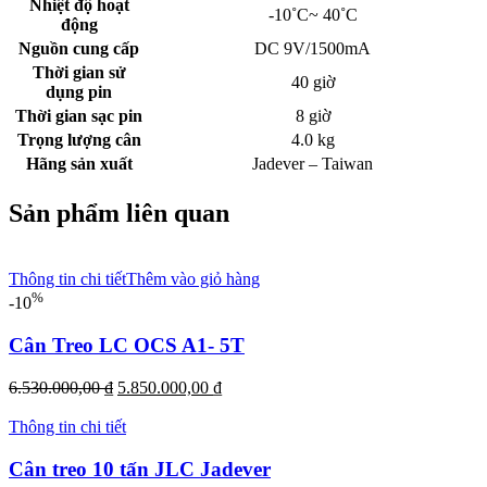
Nhiệt độ hoạt
-10˚C~ 40˚C
động
Nguồn cung cấp
DC 9V/1500mA
Thời gian sử
40 giờ
dụng pin
Thời gian sạc pin
8 giờ
Trọng lượng cân
4.0 kg
Hãng sản xuất
Jadever – Taiwan
Sản phẩm liên quan
Thông tin chi tiết
Thêm vào giỏ hàng
%
-10
Cân Treo LC OCS A1- 5T
Giá
Giá
6.530.000,00
₫
5.850.000,00
₫
gốc
hiện
là:
tại
Thông tin chi tiết
6.530.000,00 ₫.
là:
5.850.000,00 ₫.
Cân treo 10 tấn JLC Jadever