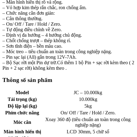
– Màn hình hiển thị rõ và rộng.
– Vỏ hợp kim thép rắn chắc, ron chống ẩm.
– Chức năng cân đơn giản:
– Cân thông thường.
– On/ Off / Tare / Hold / Zero.
– Tự động điều chỉnh về Zero.
– Định vị đa hướng – 4 hướng chủ động.
– Chốt chống trượt – thép không rỉ.
– Sơn tĩnh điện – bền màu cao.
– Móc treo – tiêu chuẩn an toàn trong công nghiệp nặng.
– Pin sạc lại (All) gắn trong 12V-7Ah.
– Bộ Sạc rời một Pin dự trữ.Có thêm 1 bộ Pin + sạc rời kèm theo ( 2
Pin + 2 sạc rời) không kèm theo .
Thông số sản phẩm
Model
JC – 10.000kg
Tải trọng (kg)
10.000kg
Độ lặp lại (kg)
5kg
Phím chức năng
On/ Off / Tare / Hold / Zero.
Xoay 360 độ (tiêu chuẩn an toàn trong công
Móc cân
nghiệp nặng)
Màn hình hiển thị
LCD 30mm, 5 chữ số