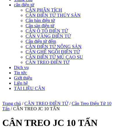
cân điện tử
CÂN PHÂN TÍCH
CÂN ĐIỆN TỬ THỦY SẢN
Cân bàn điện tử
Cân sàn điện tử
CÂN Ô TÔ ĐIỆN TỬ
CÂN VÀNG ĐIỆN TỬ
Cân điện tử đếm
CÂN ĐIỆN TỬ NÔNG SẢN
CÂN GHẾ NGỒI ĐIỆN TỬ
CÂN ĐIỆN TỬ MỦ CAO SU
CÂN TREO ĐIỆN TỬ
Dịch vụ
Tin tức
Giới thiệu
Liên hệ
TÀI LIỆU CÂN
Trang chủ
/
CÂN TREO ĐIỆN TỬ
/
Cân Treo Điện Tử 10
Tấn
/ CÂN TREO JC 10 TẤN
CÂN TREO JC 10 TẤN