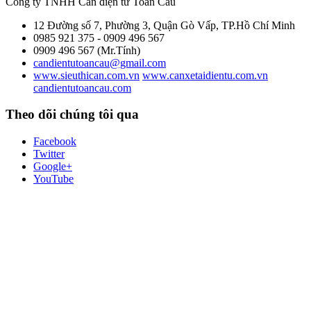
gốc
hiện
Công ty TNHH Cân điện tử
Toàn Cầu
là:
tại
12 Đường số 7, Phường 3, Quận Gò Vấp, TP.Hồ Chí Minh
1.250.000,00 ₫.
là:
0985 921 375 - 0909 496 567
750.000,00 ₫.
0909 496 567 (Mr.Tính)
candientutoancau@gmail.com
www.sieuthican.com.vn
www.canxetaidientu.com.vn
candientutoancau.com
Theo dõi chúng tôi qua
Facebook
Twitter
Google+
YouTube