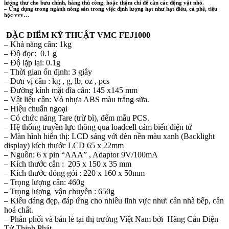
lượng thư cho bưu chính, hàng thủ công, hoặc thậm chí để cân các động vật nhỏ.
– Ứng dụng trong ngành nông sản trong việc định lượng hạt như hạt điều, cà phê, tiệu
hộc vvv…
ĐẶC ĐIỂM KỸ THUẬT VMC FEJ1000
– Khả năng cân: 1kg
– Độ đọc: 0.1 g
– Độ lặp lại: 0.1g
– Thời gian ổn định: 3 giây
– Đơn vị cân : kg , g, lb, oz , pcs
– Đường kính mặt đĩa cân: 145 x145 mm
– Vật liệu cân: Vỏ nhựa ABS màu trắng sữa.
– Hiệu chuẩn ngoại
– Có chức năng Tare (trừ bì), đếm mẫu PCS.
– Hệ thống truyền lực thông qua loadcell cảm biến điện tử
– Màn hình hiển thị: LCD sáng với đèn nền màu xanh (Backlight
display) kích thước LCD 65 x 22mm
– Nguồn: 6 x pin “AAA” , Adaptor 9V/100mA
– Kích thước cân : 205 x 150 x 35 mm
– Kích thước đóng gói : 220 x 160 x 50mm
– Trọng lượng cân: 460g
– Trọng lượng vận chuyễn : 650g
– Kiểu dáng đẹp, đáp ứng cho nhiều lĩnh vực như: cân nhà bếp, cân
hoá chất.
– Phân phối và bán lẻ tại thị trường Việt Nam bởi Hãng Cân Điện
Tử Thịnh Phát