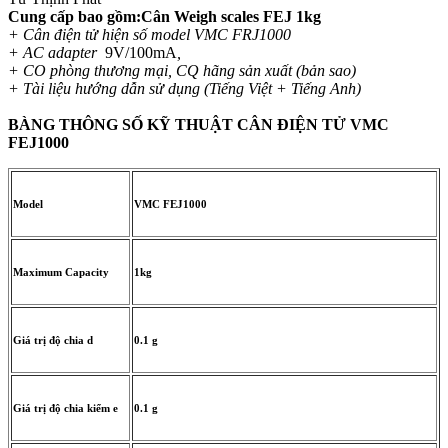
Cung cấp bao gồm:Cân Weigh scales FEJ 1kg
+ Cân điện tử hiện số model
VMC FRJ1000
+ AC adapter
9V/100mA
,
+ CO phòng thương mại, CQ hãng sản xuất (bản sao)
+ Tài liệu hướng dẫn sử dụng (Tiếng Việt + Tiếng Anh)
BÀNG THÔNG SỐ KỸ THUẬT CÂN ĐIỆN TỬ VMC
FEJ1000
Model
VMC FEJ1000
Maximum Capacity
1kg
Giá trị độ chia d
0.1 g
Giá trị độ chia kiểm e
0.1 g