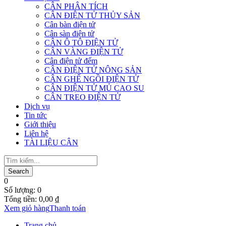
CÂN PHÂN TÍCH
CÂN ĐIỆN TỬ THỦY SẢN
Cân bàn điện tử
Cân sàn điện tử
CÂN Ô TÔ ĐIỆN TỬ
CÂN VÀNG ĐIỆN TỬ
Cân điện tử đếm
CÂN ĐIỆN TỬ NÔNG SẢN
CÂN GHẾ NGỒI ĐIỆN TỬ
CÂN ĐIỆN TỬ MỦ CAO SU
CÂN TREO ĐIỆN TỬ
Dịch vụ
Tin tức
Giới thiệu
Liên hệ
TÀI LIỆU CÂN
0
Số lượng:
0
Tổng tiền:
0,00
₫
Xem giỏ hàng
Thanh toán
Trang chủ