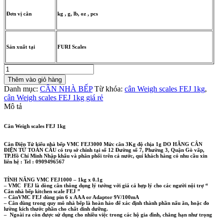
Đơn vị cân
kg , g, lb, oz , pcs
Sản xuất tại
FURI Scales
Cân
Weigh
Thêm vào giỏ hàng
scales
Danh mục:
CÂN NHÀ BẾP
Từ khóa:
cân Weigh scales FEJ 1kg
,
FEJ
cân Weigh scales FEJ 1kg giá rẻ
1kg
Mô tả
số
lượng
Cân Weigh scales FEJ 1kg
Cân Điện Tử kiểu nhà bếp VMC FEJ3000 Mức cân 3Kg độ chịa 1g DO HÃNG CÂN
ĐIỆN TỬ TOÀN CẦU có trụ sở chính tại số 12 Đường số 7, Phường 3, Quận Gò vấp,
TP.Hồ Chí Minh Nhập khẩu và phân phối trên cả nước, quí khách hàng có nhu cầu xin
liên hệ : Tel : 0909496567
TÍNH NĂNG VMC FEJ1000 – 1kg x 0.1g
– VMC FEJ là dòng cân thông dụng lý tưởng với giá cả hợp lý cho các người nội trợ “
Cân nhà bếp kitchen scale FEJ ”
– CânVMC FEJ dùng pin 6 x AAA or Adaptor 9V/100mA
– Cân dùng trong quy mô nhà bếp là hoàn hảo để xác định thành phần nấu ăn, hoặc đo
lường kích thước phần cho chất dinh dưỡng.
– Ngoài ra còn được sử dụng cho nhiều việc trong các hộ gia đình, chẳng hạn như trọng