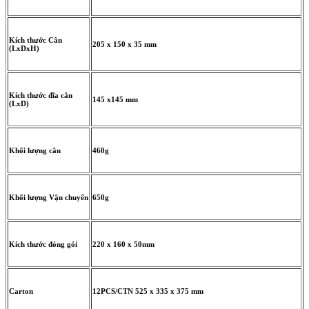
Kích thước Cân
205 x 150 x 35 mm
(LxDxH)
Kích thước đĩa cân
145 x145 mm
(LxD)
Khối lượng cân
460g
Khối lượng Vận chuyển
650g
Kích thước đóng gói
220 x 160 x 50mm
Carton
12PCS/CTN 525 x 335 x 375 mm