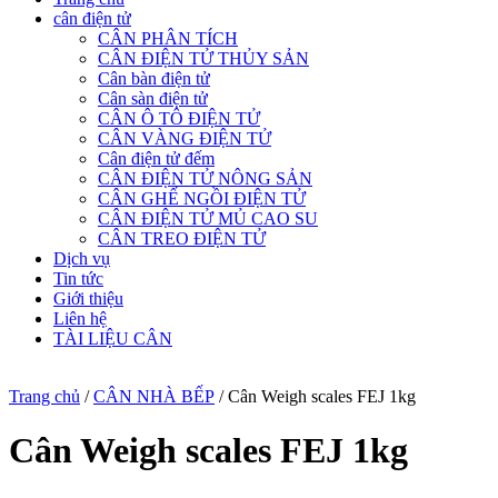
cân điện tử
CÂN PHÂN TÍCH
CÂN ĐIỆN TỬ THỦY SẢN
Cân bàn điện tử
Cân sàn điện tử
CÂN Ô TÔ ĐIỆN TỬ
CÂN VÀNG ĐIỆN TỬ
Cân điện tử đếm
CÂN ĐIỆN TỬ NÔNG SẢN
CÂN GHẾ NGỒI ĐIỆN TỬ
CÂN ĐIỆN TỬ MỦ CAO SU
CÂN TREO ĐIỆN TỬ
Dịch vụ
Tin tức
Giới thiệu
Liên hệ
TÀI LIỆU CÂN
Trang chủ
/
CÂN NHÀ BẾP
/ Cân Weigh scales FEJ 1kg
Cân Weigh scales FEJ 1kg