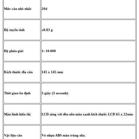
Mức cân nhỏ nhất
20d
Độ tuyến tính
±0.03 g
Độ phân giải
1: 10.000
Kích thước đĩa cân
145 x 145 mm
Thời gian ổn định
3 giây (3 seconds)
Màn hình hiển thị
LCD sáng với đèn nền màu xanh kích thước LCD 65 x 22mm
Vật liệu cân
Vỏ nhựa ABS màu trắng sữa.