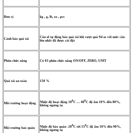
Đơn vị
kg , g, lb, oz , pcs
Cân sẽ tự động bảo quá tải khi vượt quá 9d so với mức cân
Cảnh báo quá tải
lớn nhất đã được cài đặt
Phím chức năng
Có 03 phím chức năng ON/OFF, ZERO, UNIT
Quá tải an toàn
150 %
0
0
Nhiệt độ hoạt động 10
C … 40
C độ ẩm 10% đến 80%,
Môi trường hoạt động
không ngưng tụ
0
0
Nhiệt độ bảo quản -20
C tới 55
C độ ẩm 10% đến 90%,
Môi trường bảo quản
không ngưng tụ