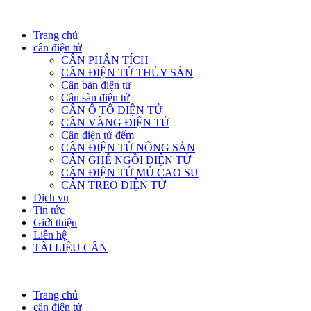
Trang chủ
cân điện tử
CÂN PHÂN TÍCH
CÂN ĐIỆN TỬ THỦY SẢN
Cân bàn điện tử
Cân sàn điện tử
CÂN Ô TÔ ĐIỆN TỬ
CÂN VÀNG ĐIỆN TỬ
Cân điện tử đếm
CÂN ĐIỆN TỬ NÔNG SẢN
CÂN GHẾ NGỒI ĐIỆN TỬ
CÂN ĐIỆN TỬ MỦ CAO SU
CÂN TREO ĐIỆN TỬ
Dịch vụ
Tin tức
Giới thiệu
Liên hệ
TÀI LIỆU CÂN
Trang chủ
cân điện tử