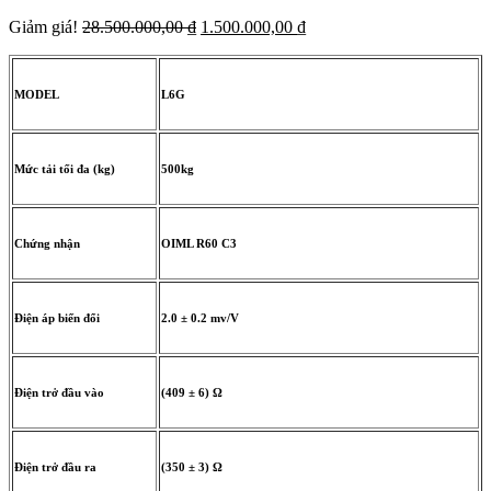
Giá
Giá
Giảm giá!
28.500.000,00
₫
1.500.000,00
₫
gốc
hiện
là:
tại
28.500.000,00 ₫.
là:
MODEL
L6G
1.500.000,00 ₫.
Mức tải tối đa (kg)
500kg
Chứng nhận
OIML R60 C3
Điện áp biến đổi
2.0 ± 0.2 mv/V
Điện trở đầu vào
(409 ± 6) Ω
Điện trở đầu ra
(350 ± 3) Ω