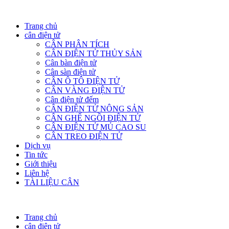
Trang chủ
cân điện tử
CÂN PHÂN TÍCH
CÂN ĐIỆN TỬ THỦY SẢN
Cân bàn điện tử
Cân sàn điện tử
CÂN Ô TÔ ĐIỆN TỬ
CÂN VÀNG ĐIỆN TỬ
Cân điện tử đếm
CÂN ĐIỆN TỬ NÔNG SẢN
CÂN GHẾ NGỒI ĐIỆN TỬ
CÂN ĐIỆN TỬ MỦ CAO SU
CÂN TREO ĐIỆN TỬ
Dịch vụ
Tin tức
Giới thiệu
Liên hệ
TÀI LIỆU CÂN
Trang chủ
cân điện tử