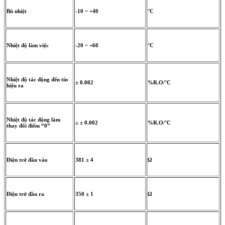
Bù nhiệt
-10 ~ +40
°C
Nhiệt độ làm việc
-20 ~ +60
°C
Nhiệt độ tác động đến tín
± 0.002
%R.O/°C
hiệu ra
Nhiệt độ tác động làm
≤ ± 0.002
%R.O/°C
thay đổi điểm “0”
Điện trở đầu vào
381 ± 4
Ω
Điện trở đầu ra
350 ± 1
Ω