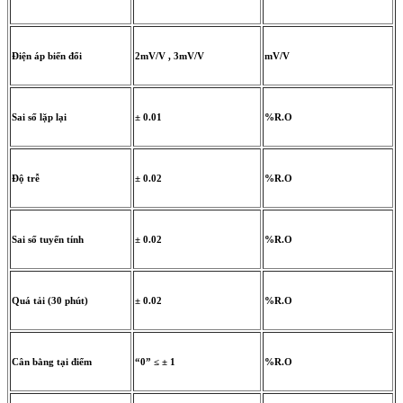
Điện áp biến đổi
2mV/V , 3mV/V
mV/V
Sai số lặp lại
± 0.01
%R.O
Độ trễ
± 0.02
%R.O
Sai số tuyến tính
± 0.02
%R.O
Quá tải (30 phút)
± 0.02
%R.O
Cân bằng tại điểm
“0” ≤ ± 1
%R.O