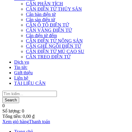
CÂN PHÂN TÍCH
CÂN ĐIỆN TỬ THỦY SẢN
Cân bàn điện tử
Cân sàn điện tử
CÂN Ô TÔ ĐIỆN TỬ
CÂN VÀNG ĐIỆN TỬ
Cân điện tử đếm
CÂN ĐIỆN TỬ NÔNG SẢN
CÂN GHẾ NGỒI ĐIỆN TỬ
CÂN ĐIỆN TỬ MỦ CAO SU
CÂN TREO ĐIỆN TỬ
Dịch vụ
Tin tức
Giới thiệu
Liên hệ
TÀI LIỆU CÂN
0
Số lượng:
0
Tổng tiền:
0,00
₫
Xem giỏ hàng
Thanh toán
Trang chủ