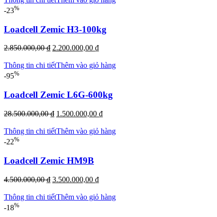
%
-23
Loadcell Zemic H3-100kg
Giá
Giá
2.850.000,00
₫
2.200.000,00
₫
gốc
hiện
là:
tại
Thông tin chi tiết
Thêm vào giỏ hàng
2.850.000,00 ₫.
là:
%
-95
2.200.000,00 ₫.
Loadcell Zemic L6G-600kg
Giá
Giá
28.500.000,00
₫
1.500.000,00
₫
gốc
hiện
là:
tại
Thông tin chi tiết
Thêm vào giỏ hàng
28.500.000,00 ₫.
là:
%
-22
1.500.000,00 ₫.
Loadcell Zemic HM9B
Giá
Giá
4.500.000,00
₫
3.500.000,00
₫
gốc
hiện
là:
tại
Thông tin chi tiết
Thêm vào giỏ hàng
4.500.000,00 ₫.
là:
%
-18
3.500.000,00 ₫.