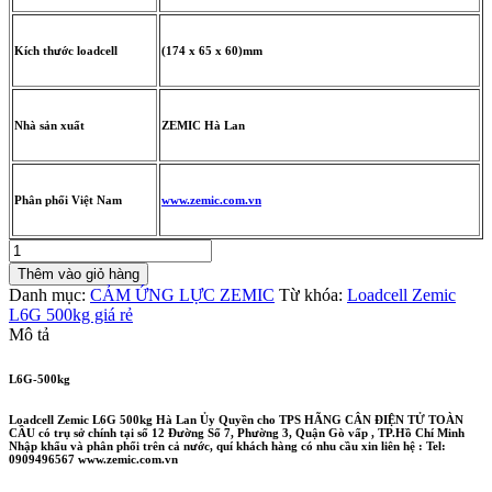
Kích thước loadcell
(174 x 65 x 60)mm
Nhà sản xuất
ZEMIC Hà Lan
Phân phối Việt Nam
www.zemic.com.vn
Loadcell
Zemic
Thêm vào giỏ hàng
L6G-
Danh mục:
CẢM ỨNG LỰC ZEMIC
Từ khóa:
Loadcell Zemic
500kg
L6G 500kg giá rẻ
số
Mô tả
lượng
L6G-500kg
Loadcell Zemic L6G 500kg Hà Lan Ủy Quyền cho TPS HÃNG CÂN ĐIỆN TỬ TOÀN
CẦU có trụ sở chính tại số 12 Đường Số 7, Phường 3, Quận Gò vấp , TP.Hồ Chí Minh
Nhập khẩu và phân phối trên cả nước, quí khách hàng có nhu cầu xin liên hệ : Tel:
0909496567 www.zemic.com.vn