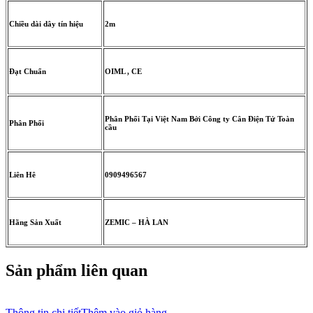
Chiều dài dây tín hiệu
2m
Đạt Chuẩn
OIML , CE
Phân Phối Tại Việt Nam Bởi Công ty Cân Điện Tử Toàn
Phân Phối
cầu
Liên Hê
0909496567
Hãng Sản Xuất
ZEMIC – HÀ LAN
Sản phẩm liên quan
Thông tin chi tiết
Thêm vào giỏ hàng