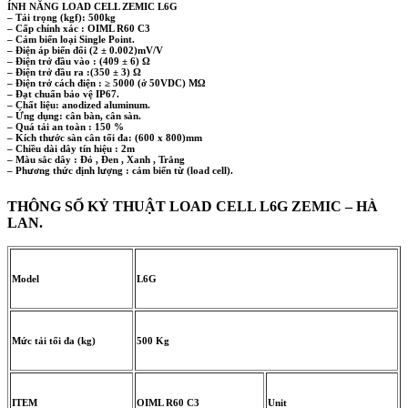
ÍNH NĂNG LOAD CELL ZEMIC L6G
– Tải trọng (kgf): 500kg
– Cấp chính xác : OIML R60 C3
– Cảm biến loại Single Point.
– Điện áp biến đổi (2 ± 0.002)mV/V
– Điện trở đầu vào : (409 ± 6) Ω
– Điện trở đầu ra :(350 ± 3) Ω
– Điện trở cách điện : ≥ 5000 (ở 50VDC) MΩ
– Đạt chuẩn bảo vệ IP67.
– Chất liệu: anodized aluminum.
– Ứng dụng: cân bàn, cân sàn.
– Quá tải an toàn : 150 %
– Kích thước sàn cân tối đa: (600 x 800)mm
– Chiều dài dây tín hiệu : 2m
– Màu sắc dây : Đỏ , Đen , Xanh , Trắng
– Phương thức định lượng : cảm biến từ (load cell).
THÔNG SỐ KỶ THUẬT LOAD CELL L6G ZEMIC – HÀ
LAN.
Model
L6G
Mức tải tối đa (kg)
500 Kg
ITEM
OIML R60 C3
Unit