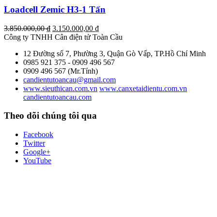
Loadcell Zemic H3-1 Tấn
Giá
Giá
3.850.000,00
₫
3.150.000,00
₫
gốc
hiện
Công ty TNHH Cân điện tử
Toàn Cầu
là:
tại
12 Đường số 7, Phường 3, Quận Gò Vấp, TP.Hồ Chí Minh
3.850.000,00 ₫.
là:
0985 921 375 - 0909 496 567
3.150.000,00 ₫.
0909 496 567 (Mr.Tính)
candientutoancau@gmail.com
www.sieuthican.com.vn
www.canxetaidientu.com.vn
candientutoancau.com
Theo dõi chúng tôi qua
Facebook
Twitter
Google+
YouTube