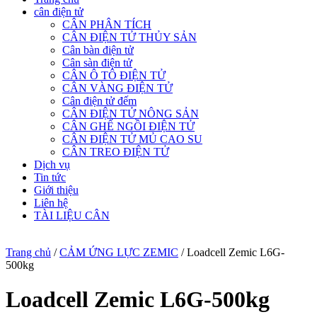
cân điện tử
CÂN PHÂN TÍCH
CÂN ĐIỆN TỬ THỦY SẢN
Cân bàn điện tử
Cân sàn điện tử
CÂN Ô TÔ ĐIỆN TỬ
CÂN VÀNG ĐIỆN TỬ
Cân điện tử đếm
CÂN ĐIỆN TỬ NÔNG SẢN
CÂN GHẾ NGỒI ĐIỆN TỬ
CÂN ĐIỆN TỬ MỦ CAO SU
CÂN TREO ĐIỆN TỬ
Dịch vụ
Tin tức
Giới thiệu
Liên hệ
TÀI LIỆU CÂN
Trang chủ
/
CẢM ỨNG LỰC ZEMIC
/ Loadcell Zemic L6G-
500kg
Loadcell Zemic L6G-500kg