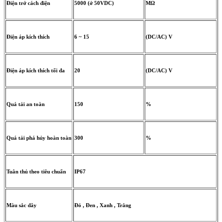
Điện trở cách điện
5000 (ở 50VDC)
MΩ
Điện áp kích thích
6 ~ 15
(DC/AC) V
Điện áp kích thích tối đa
20
(DC/AC) V
Quá tải an toàn
150
%
Quá tải phá hủy hoàn toàn
300
%
Tuân thủ theo tiêu chuẩn
IP67
Màu sắc dây
Đỏ , Đen , Xanh , Trắng