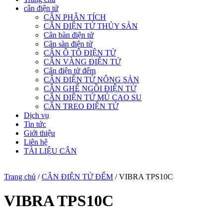
cân điện tử
CÂN PHÂN TÍCH
CÂN ĐIỆN TỬ THỦY SẢN
Cân bàn điện tử
Cân sàn điện tử
CÂN Ô TÔ ĐIỆN TỬ
CÂN VÀNG ĐIỆN TỬ
Cân điện tử đếm
CÂN ĐIỆN TỬ NÔNG SẢN
CÂN GHẾ NGỒI ĐIỆN TỬ
CÂN ĐIỆN TỬ MỦ CAO SU
CÂN TREO ĐIỆN TỬ
Dịch vụ
Tin tức
Giới thiệu
Liên hệ
TÀI LIỆU CÂN
Trang chủ
/
CÂN ĐIỆN TỬ ĐẾM
/ VIBRA TPS10C
VIBRA TPS10C