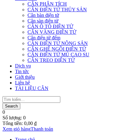
CÂN PHÂN TÍCH
CÂN ĐIỆN TỬ THỦY SẢN
Cân bàn điện tử
Cân sàn điện tử
CÂN Ô TÔ ĐIỆN TỬ
CÂN VÀNG ĐIỆN TỬ
Cân điện tử đếm
CÂN ĐIỆN TỬ NÔNG SẢN
CÂN GHẾ NGỒI ĐIỆN TỬ
CÂN ĐIỆN TỬ MỦ CAO SU
CÂN TREO ĐIỆN TỬ
Dịch vụ
Tin tức
Giới thiệu
Liên hệ
TÀI LIỆU CÂN
0
Số lượng:
0
Tổng tiền:
0,00
₫
Xem giỏ hàng
Thanh toán
Trang chủ