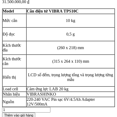
31.500.000,00
₫
Model
Cân điện tử VIBRA TPS10C
Mức cân
10 kg
Độ đọc
0,5 g
Kích thước
(260 x 218) mm
đĩa
Kích thước
(315 x 264 x 110) mm
cân
LCD số đếm, trọng lượng tổng và trọng lượng từng
Hiển thị
mẫu
Load cell
Cảm ứng lực LAB 20 kg
Nhãn hiệu
VIBRASHINKO
220-240 VAC Pin sạc 6V/4.5Ah Adapter
Nguồn
12V/500mA
VIBRA
TPS10C
Thêm vào giỏ hàng