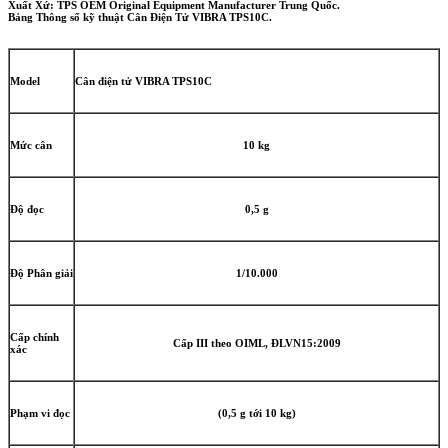
Xuất Xứ: TPS OEM Original Equipment Manufacturer Trung Quốc.
Bảng
Thông số kỹ thuật Cân Điện Tử VIBRA TPS10C.
Model
Cân điện tử VIBRA TPS10C
Mức cân
10 kg
Độ đọc
0,5 g
Độ Phân giải
1/10.000
Cấp chính
Cấp III theo OIML, ĐLVN15:2009
xác
Phạm vi đọc
(0,5 g tới 10 kg)