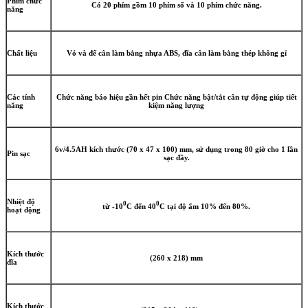
Phím chức
Có 20 phím gồm 10 phím số và 10 phím chức năng.
năng
Chất liệu
Vỏ và đế cân làm bằng nhựa ABS, đĩa cân làm bằng thép không gỉ
Các tính
Chức năng báo hiệu gần hết pin Chức năng bật/tắt cân tự động giúp tiết
năng
kiệm năng lượng
6v/4.5AH kích thước (70 x 47 x 100) mm, sử dụng trong 80 giờ cho 1 lần
Pin sạc
sạc đầy.
Nhiệt độ
0
0
từ -10
C đến 40
C tại độ ẩm 10% đến 80%.
hoạt động
Kích thước
(260 x 218) mm
đĩa
Kích thước