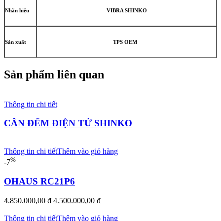
Nhãn hiệu
VIBRA SHINKO
Sản xuất
TPS OEM
Sản phẩm liên quan
Thông tin chi tiết
CÂN ĐẾM ĐIỆN TỬ SHINKO
Thông tin chi tiết
Thêm vào giỏ hàng
%
-7
OHAUS RC21P6
Giá
Giá
4.850.000,00
₫
4.500.000,00
₫
gốc
hiện
là:
tại
Thông tin chi tiết
Thêm vào giỏ hàng