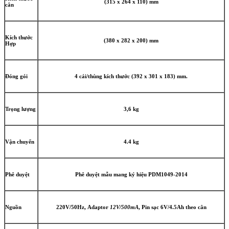
(315 x 264 x 110) mm
cân
Kích thước
(380 x 282 x 200) mm
Hợp
Đóng gói
4 cái/thùng kích thước (392 x 301 x 183) mm.
Trọng lượng
3,6 kg
Vận chuyển
4.4 kg
Phê duyệt
Phê duyệt mẫu mang ký hiệu PDM1049-2014
Nguồn
220V/50Hz, Adaptor
12V/500mA
, Pin sạc 6V/4.5Ah theo cân