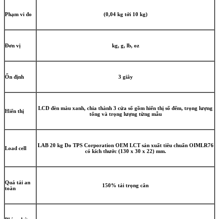
Phạm vi đo
(0,04 kg tới 10 kg)
Đơn vị
kg, g, lb, oz
Ổn định
3 giây
LCD đèn màu xanh, chia thành 3 cửa sổ gồm hiển thị số đếm, trọng lượng
Hiển thị
tổng và trọng lượng từng mẫu
LAB 20 kg Do TPS Corporation OEM LCT sản xuất tiêu chuẩn OIMLR76
Load cell
có kích thước (130 x 30 x 22) mm.
Quá tải an
150% tải trọng cân
toàn