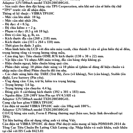
Adaptor 12V/500mA model TXD1200500G41.
– Sản xuất theo đơn đặt hàng của TPS Corporation, nên khi mở cân sẽ hiển thị chữ
“
TPS
” trước rất dễ nhận diện.
Thông số kỹ thuật : VIBRA TPS10C
– Mức cân lớn nhất
10 kg.
– Mức cân nhỏ nhất 20e.
– Độ đọc: d = 0.5g.
– Độ chia kiểm: e = 2 g.
– Phạm vi đọc: (0.5 g tới 10 kg).
– Đơn vị cân: kg, g, lb, oz.
– Kích thước đĩa cân (260 x 218) mm.
– Kích thước cân (315 x 264 x 110) mm.
– Thời gian ổn định: 3 giây.
– Màn hình hiển thị LCD với đèn nền màu xanh, chia thành 3 cửa sổ gồm hiển thị số đếm,
trọng lượng tổng và trọng lượng từng mẫu,
– Cảm ứng lực: Tiêu chuẩn OIML R76 kích thước (130 x 30 x 22) mm.
– Vật liệu cân: Vỏ nhựa ABS màu trắng, đĩa cân bằng thép không gỉ.
– Hiệu chuẩn ngoại, hiệu chuẩn bằng quả cân.
– Phím chức năng: 10 phím chức năng và 10 phím số (phím số dùng để hiệu chuẩn và
nhập mẩu cần đếm) Phím chuyển đổi êm nhẹ.
– Các chức năng hiển thị: TARE (Trừ Bì), Zero (về không), Net (cân bằng), Stable (ổn
định), Low battery (Pin yếu).
– Ứng dụng cân: Cân, trừ bì, kiểm tra trọng lượng.
– Trọng lượng: 3.6 kg.
– Trọng lượng vận chuyển: 4.4 kg.
– Đóng gói: 4 cái/thùng kích thước (392 x 301 x 183) mm.
– Nguồn điện: 220-240V kèm Pin sạc 6V/4.5AH và
Adaptor 12V/500mA model TXD1200500G41.
Cung cấp bao gồm:VIBRA TPS10C
Cân điện tử model VIBRA TPS10C mức cân 10kg mới 100%..
Adaptor 12V/500mA model TXD1200500G41
CO/CQ hãng sản xuất, Form E Phòng thương mại (bản sao, hoặc link download tại
TPS).
Tài liệu hướng dẫn sử dụng tiếng anh và tiếng Việt.
Cân điện tử VIBRA TPS10C đã được Phê duyệt mẫu mang số hiệu
PDM1049-2014 do
Tổng Cục Tiêu Chuẩn Đo Lường Chất Lượng cấp. Nhập khẩu và xuất khẩu, xuất khẩu
tại chỗ với HS Code 8423.81