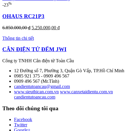
4.850.000,00 ₫.
là:
%
-23
4.500.000,00 ₫.
OHAUS RC21P3
Giá
Giá
6.850.000,00
₫
5.250.000,00
₫
gốc
hiện
là:
tại
Thông tin chi tiết
6.850.000,00 ₫.
là:
5.250.000,00 ₫.
CÂN ĐIỆN TỬ ĐẾM JWI
Công ty TNHH Cân điện tử
Toàn Cầu
12 Đường số 7, Phường 3, Quận Gò Vấp, TP.Hồ Chí Minh
0985 921 375 - 0909 496 567
0909 496 567 (Mr.Tính)
candientutoancau@gmail.com
www.sieuthican.com.vn
www.canxetaidientu.com.vn
candientutoancau.com
Theo dõi chúng tôi qua
Facebook
Twitter
Google+