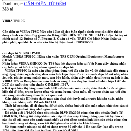
số
Danh mục:
CÂN ĐIỆN TỬ ĐẾM
lượng
Mô tả
VIBRA TPS10C
Cân điện tử VIBRA TPSC Mức cân 10kg độ đọc 0.5g thuộc danh mục cân đếm thông
dụng chính xác đến từng gram, do Hãng CÂN ĐIỆN TỬ THỊNH PHÁT có địa chỉ trụ sở
chính tại số 12 Đường số 7, Phường 3, Quận gò vấp, TP.Hồ Chí Minh Nhập khẩu và
phân phối, quí khách có nhu cầu liên hệ điện thoại : 0909496567
cân điện tử VIBRA TPS10C
Model: VIBRA TPS10C. Hãng sản xuất: TPS OEM Original Equipment Manufacturer
(OEM).
Nhãn hiệu:
VIBRA SHINKO Do TPS bảo hộ thương hiệu tại Việt Nam giấy chứng nhận
cấp bởi cục sở hữu trí tuệ nhóm ngành cân điện tử.
– VIBRA TPS10C là mẫu cân đếm thông dụng với đĩa cân lớn và độ chính xác đến từng g
ứng dụng nhiều ngành như, đếm mẫu linh kiện điện tử, các vi mạch điện tử rất nhỏ, nhãn
áo, nút, phi áo trong ngành may, tem bảo hành, nhãn giấy, nhãn decal trong ngành in ấn,
VIBRA TPS có Bàn phím và màn hình rõ ràng, Cảm ứng lực loadcell nhãn hiệu LAB do
LCT sản xuất theo tiêu chuẩn OIMLR60, IP67.
– Kết quả hiển thị bằng màn hình LCD với đèn nền màu xanh, chia thành 3 cửa sổ gồm
hiển thị số đếm, trọng lượng tổng và trọng lượng từng mẫu, độ tương phản cao với đèn
nền sáng nên dễ dàng thao tác và quan sát.
– Cấp chính xác III thuộc danh mục cân phải phê duyệt mẫu trước khi sản xuất, nhập
khẩu, xuất khẩu, với HSCode 8423.81.
– Thiết kế gọn nhẹ, dễ di chuyển, dể vệ sinh, chống bụi với tấm màn nhựa phủ theo cân có
tác dụng ngăn bụi cũng như ngăn nước.
– Độ phân giải 1/10.000 theo tiêu chuẩn ĐLVN15:2009 cũng như tiêu chuẩn Quốc Tế
OIMLR76, Chúng tôi nhập khẩu trực tiếp từ nhà máy không thông qua bất kỳ đơn vị
nào do đó giá cung cấp cạnh tranh nhất và chủ động nguồn linh kiện sữa chữa cũng như
bảo hành trong sử dụng, cam kết thời gian sớm nhất cho khách hàng.
– Sử dụng nguồn pin sạc có thể sử dụng trong 80 giờ cho 1 lần sạc đầy (sạc đầy trong
12h), tiện dụng khi đi công trường. Pin sạc 6V/4.5AH,