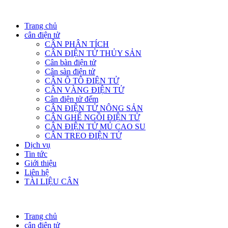
Trang chủ
cân điện tử
CÂN PHÂN TÍCH
CÂN ĐIỆN TỬ THỦY SẢN
Cân bàn điện tử
Cân sàn điện tử
CÂN Ô TÔ ĐIỆN TỬ
CÂN VÀNG ĐIỆN TỬ
Cân điện tử đếm
CÂN ĐIỆN TỬ NÔNG SẢN
CÂN GHẾ NGỒI ĐIỆN TỬ
CÂN ĐIỆN TỬ MỦ CAO SU
CÂN TREO ĐIỆN TỬ
Dịch vụ
Tin tức
Giới thiệu
Liên hệ
TÀI LIỆU CÂN
Trang chủ
cân điện tử