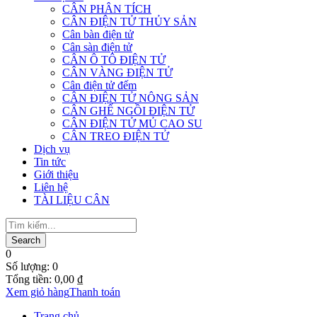
CÂN PHÂN TÍCH
CÂN ĐIỆN TỬ THỦY SẢN
Cân bàn điện tử
Cân sàn điện tử
CÂN Ô TÔ ĐIỆN TỬ
CÂN VÀNG ĐIỆN TỬ
Cân điện tử đếm
CÂN ĐIỆN TỬ NÔNG SẢN
CÂN GHẾ NGỒI ĐIỆN TỬ
CÂN ĐIỆN TỬ MỦ CAO SU
CÂN TREO ĐIỆN TỬ
Dịch vụ
Tin tức
Giới thiệu
Liên hệ
TÀI LIỆU CÂN
0
Số lượng:
0
Tổng tiền:
0,00
₫
Xem giỏ hàng
Thanh toán
Trang chủ