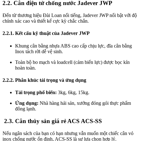
2.2. Cân điện tử chống nước Jadever JWP
Đến từ thương hiệu Đài Loan nổi tiếng, Jadever JWP nổi bật với độ
chính xác cao và thiết kế cực kỳ chắc chắn.
2.2.1. Kết cấu kỹ thuật của Jadever JWP
Khung cân bằng nhựa ABS cao cấp chịu lực, đĩa cân bằng
Inox tách rời dễ vệ sinh.
Toàn bộ bo mạch và loadcell (cảm biến lực) được bọc kín
hoàn toàn.
2.2.2. Phân khúc tải trọng và ứng dụng
Tải trọng phổ biến:
3kg, 6kg, 15kg.
Ứng dụng:
Nhà hàng hải sản, xưởng đóng gói thực phẩm
đông lạnh.
2.3. Cân thủy sản giá rẻ ACS ACS-SS
Nếu ngân sách của bạn có hạn nhưng vẫn muốn một chiếc cân vỏ
inox chống nước ổn định, ACS-SS là sự lựa chọn hợp lý.