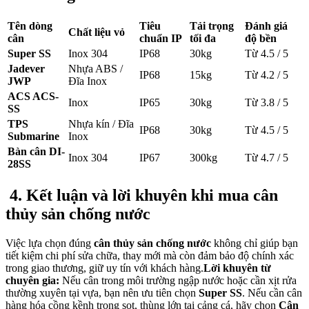
Tên dòng
Tiêu
Tải trọng
Đánh giá
Chất liệu vỏ
cân
chuẩn IP
tối đa
độ bền
Super SS
Inox 304
IP68
30kg
Từ 4.5 / 5
Jadever
Nhựa ABS /
IP68
15kg
Từ 4.2 / 5
JWP
Đĩa Inox
ACS ACS-
Inox
IP65
30kg
Từ 3.8 / 5
SS
TPS
Nhựa kín / Đĩa
IP68
30kg
Từ 4.5 / 5
Submarine
Inox
Bàn cân DI-
Inox 304
IP67
300kg
Từ 4.7 / 5
28SS
4. Kết luận và lời khuyên khi mua cân
thủy sản chống nước
Việc lựa chọn đúng
cân thủy sản chống nước
không chỉ giúp bạn
tiết kiệm chi phí sửa chữa, thay mới mà còn đảm bảo độ chính xác
trong giao thương, giữ uy tín với khách hàng.
Lời khuyên từ
chuyên gia:
Nếu cân trong môi trường ngập nước hoặc cần xịt rửa
thường xuyên tại vựa, bạn nên ưu tiên chọn
Super SS
. Nếu cần cân
hàng hóa cồng kềnh trong sọt, thùng lớn tại cảng cá, hãy chọn
Cân