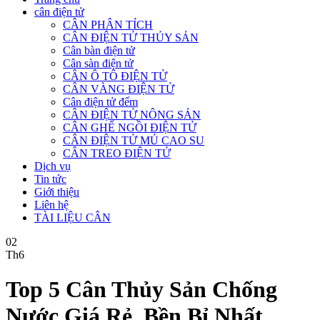
cân điện tử
CÂN PHÂN TÍCH
CÂN ĐIỆN TỬ THỦY SẢN
Cân bàn điện tử
Cân sàn điện tử
CÂN Ô TÔ ĐIỆN TỬ
CÂN VÀNG ĐIỆN TỬ
Cân điện tử đếm
CÂN ĐIỆN TỬ NÔNG SẢN
CÂN GHẾ NGỒI ĐIỆN TỬ
CÂN ĐIỆN TỬ MỦ CAO SU
CÂN TREO ĐIỆN TỬ
Dịch vụ
Tin tức
Giới thiệu
Liên hệ
TÀI LIỆU CÂN
02
Th6
Top 5 Cân Thủy Sản Chống
Nước Giá Rẻ, Bền Bỉ Nhất