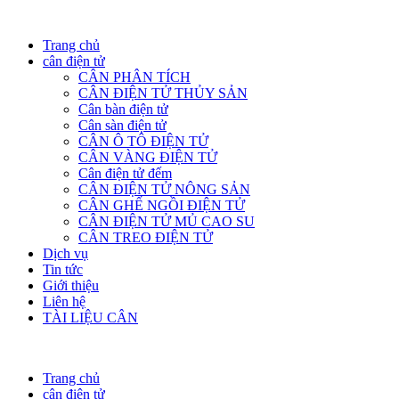
Trang chủ
cân điện tử
CÂN PHÂN TÍCH
CÂN ĐIỆN TỬ THỦY SẢN
Cân bàn điện tử
Cân sàn điện tử
CÂN Ô TÔ ĐIỆN TỬ
CÂN VÀNG ĐIỆN TỬ
Cân điện tử đếm
CÂN ĐIỆN TỬ NÔNG SẢN
CÂN GHẾ NGỒI ĐIỆN TỬ
CÂN ĐIỆN TỬ MỦ CAO SU
CÂN TREO ĐIỆN TỬ
Dịch vụ
Tin tức
Giới thiệu
Liên hệ
TÀI LIỆU CÂN
Trang chủ
cân điện tử