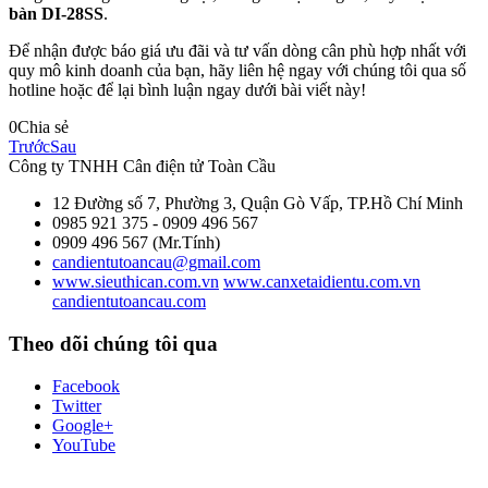
bàn DI-28SS
.
Để nhận được báo giá ưu đãi và tư vấn dòng cân phù hợp nhất với
quy mô kinh doanh của bạn, hãy liên hệ ngay với chúng tôi qua số
hotline hoặc để lại bình luận ngay dưới bài viết này!
0
Chia sẻ
Trước
Sau
Công ty TNHH Cân điện tử
Toàn Cầu
12 Đường số 7, Phường 3, Quận Gò Vấp, TP.Hồ Chí Minh
0985 921 375 - 0909 496 567
0909 496 567 (Mr.Tính)
candientutoancau@gmail.com
www.sieuthican.com.vn
www.canxetaidientu.com.vn
candientutoancau.com
Theo dõi chúng tôi qua
Facebook
Twitter
Google+
YouTube