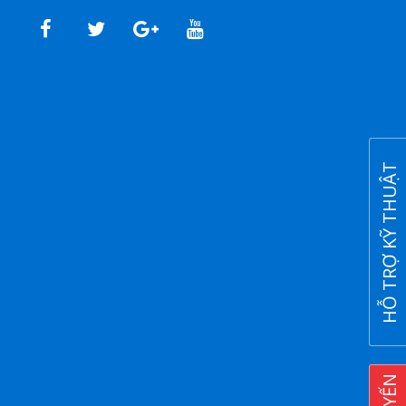
HỖ TRỢ KỸ THUẬT