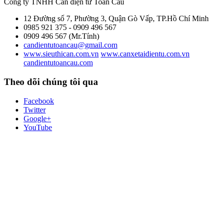
Công ty TNHH Cân điện tử
Toàn Cầu
12 Đường số 7, Phường 3, Quận Gò Vấp, TP.Hồ Chí Minh
0985 921 375 - 0909 496 567
0909 496 567 (Mr.Tính)
candientutoancau@gmail.com
www.sieuthican.com.vn
www.canxetaidientu.com.vn
candientutoancau.com
Theo dõi chúng tôi qua
Facebook
Twitter
Google+
YouTube