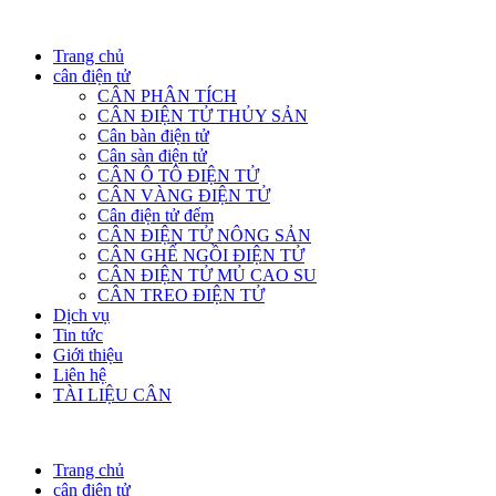
Trang chủ
cân điện tử
CÂN PHÂN TÍCH
CÂN ĐIỆN TỬ THỦY SẢN
Cân bàn điện tử
Cân sàn điện tử
CÂN Ô TÔ ĐIỆN TỬ
CÂN VÀNG ĐIỆN TỬ
Cân điện tử đếm
CÂN ĐIỆN TỬ NÔNG SẢN
CÂN GHẾ NGỒI ĐIỆN TỬ
CÂN ĐIỆN TỬ MỦ CAO SU
CÂN TREO ĐIỆN TỬ
Dịch vụ
Tin tức
Giới thiệu
Liên hệ
TÀI LIỆU CÂN
Trang chủ
cân điện tử