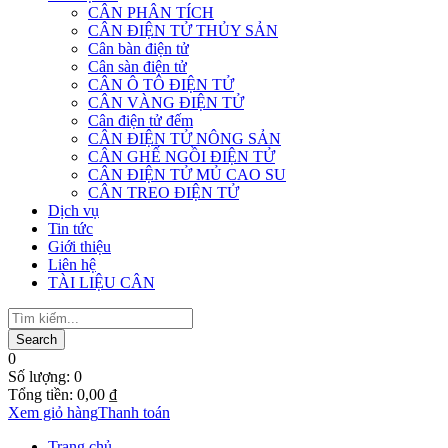
CÂN PHÂN TÍCH
CÂN ĐIỆN TỬ THỦY SẢN
Cân bàn điện tử
Cân sàn điện tử
CÂN Ô TÔ ĐIỆN TỬ
CÂN VÀNG ĐIỆN TỬ
Cân điện tử đếm
CÂN ĐIỆN TỬ NÔNG SẢN
CÂN GHẾ NGỒI ĐIỆN TỬ
CÂN ĐIỆN TỬ MỦ CAO SU
CÂN TREO ĐIỆN TỬ
Dịch vụ
Tin tức
Giới thiệu
Liên hệ
TÀI LIỆU CÂN
0
Số lượng:
0
Tổng tiền:
0,00
₫
Xem giỏ hàng
Thanh toán
Trang chủ