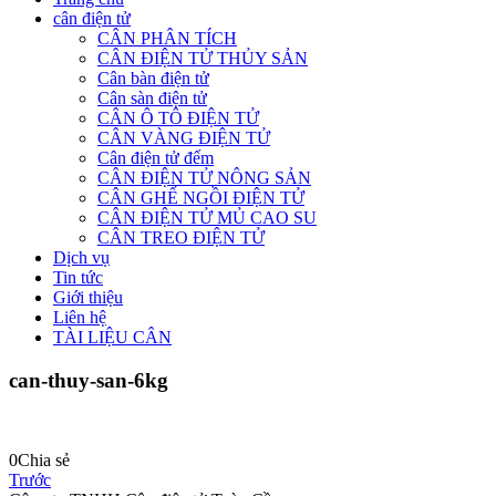
cân điện tử
CÂN PHÂN TÍCH
CÂN ĐIỆN TỬ THỦY SẢN
Cân bàn điện tử
Cân sàn điện tử
CÂN Ô TÔ ĐIỆN TỬ
CÂN VÀNG ĐIỆN TỬ
Cân điện tử đếm
CÂN ĐIỆN TỬ NÔNG SẢN
CÂN GHẾ NGỒI ĐIỆN TỬ
CÂN ĐIỆN TỬ MỦ CAO SU
CÂN TREO ĐIỆN TỬ
Dịch vụ
Tin tức
Giới thiệu
Liên hệ
TÀI LIỆU CÂN
can-thuy-san-6kg
0
Chia sẻ
Trước