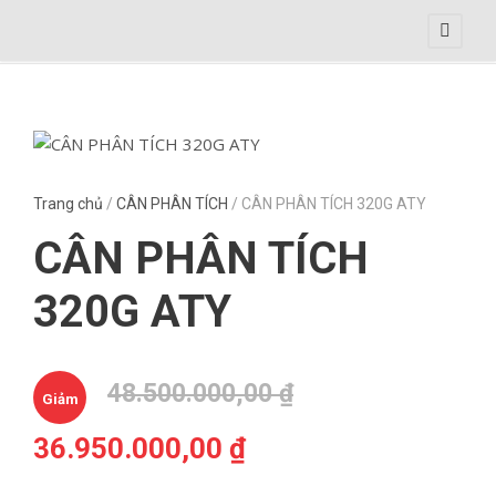
Trang chủ
/
CÂN PHÂN TÍCH
/ CÂN PHÂN TÍCH 320G ATY
CÂN PHÂN TÍCH
320G ATY
Giá
48.500.000,00
₫
Giảm
gốc
Giá
là:
36.950.000,00
₫
giá!
hiện
48.500.000,00 ₫.
tại