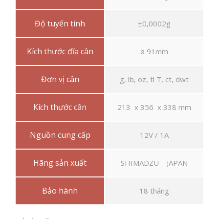
Độ tuyến tính
±0,0002g
Kích thước đĩa cân
ø 91mm
Đơn vị cân
g, lb, oz, tl T, ct, dwt
Kích thước cân
213 x 356 x 338 mm
Nguồn cung cấp
12V / 1A
Hãng sản xuất
SHIMADZU – JAPAN
Bảo hành
18 tháng