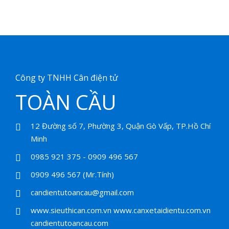
26.500.000,00 ₫.
là:
23.000.000,00 
Công ty TNHH Cân điện tử
TOÀN CẦU
12 Đường số 7, Phường 3, Quận Gò Vấp, TP.Hồ Chí
Minh
0985 921 375 - 0909 496 567
0909 496 567 (Mr.Tính)
candientutoancau@gmail.com
www.sieuthican.com.vn
www.canxetaidientu.com.vn
candientutoancau.com