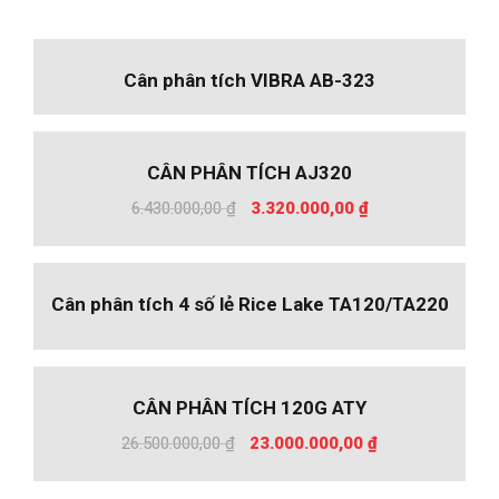
Cân phân tích VIBRA AB-323
%
-48
CÂN PHÂN TÍCH AJ320
Giá
Giá
6.430.000,00
₫
3.320.000,00
₫
gốc
hiện
là:
tại
6.430.000,00 ₫.
là:
Cân phân tích 4 số lẻ Rice Lake TA120/TA220
3.320.000,00 ₫.
%
-13
CÂN PHÂN TÍCH 120G ATY
Giá
Giá
26.500.000,00
₫
23.000.000,00
₫
gốc
hiện
là:
tại