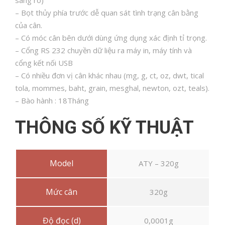
sáng rõ)
– Bọt thủy phía trước dễ quan sát tình trạng cân bằng
của cân.
– Có móc cân bên dưới dùng ứng dụng xác định tỉ trọng.
– Cổng RS 232 chuyền dữ liệu ra máy in, máy tính và
cổng kết nối USB
– Có nhiều đơn vị cân khác nhau (mg, g, ct, oz, dwt, tical
tola, mommes, baht, grain, mesghal, newton, ozt, teals).
– Bào hành : 18Tháng
THÔNG SỐ KỸ THUẬT
Model
ATY – 320g
Mức cân
320g
Độ đọc (d)
0,0001g