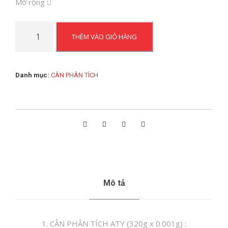
Mở rộng
CÂN
THÊM VÀO GIỎ HÀNG
PHÂN
TÍCH
320G
Danh mục:
CÂN PHÂN TÍCH
ATY
số
lượng
Mô tả
1. CÂN PHÂN TÍCH ATY (320g x 0.001g) :