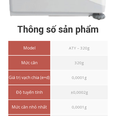
Thông số sản phẩm
Model
ATY – 320g
Mức cân
320g
Giá trị vạch chia (e=d)
0,0001g
Độ tuyến tính
±0,0002g
Mức cân nhỏ nhất
0,0001g