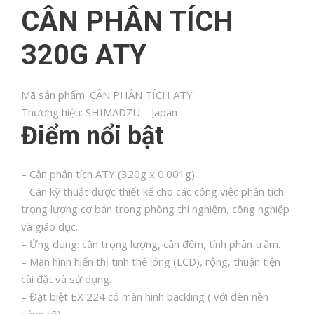
CÂN PHÂN TÍCH
là:
36.950.000,00 ₫.
320G ATY
Mã sản phẩm:
CÂN PHÂN TÍCH ATY
Thương hiệu:
SHIMADZU – Japan
Điểm nổi bật
– Cân phân tích ATY (320g x 0.001g)
– Cân kỹ thuật được thiết kế cho các công việc phân tích
trọng lượng cơ bản trong phòng thí nghiệm, công nghiệp
và giáo dục..
– Ứng dụng: cân trọng lượng, cân đếm, tính phần trăm.
– Màn hình hiển thị tinh thể lỏng (LCD), rộng, thuận tiện
cài đặt và sử dụng.
– Đặt biệt EX 224 có màn hình backling ( với đèn nền