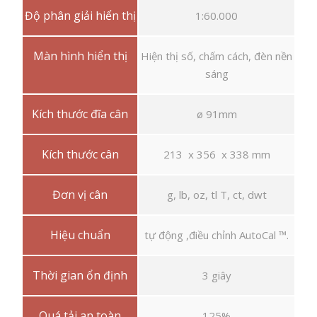
Độ phân giải hiển thị
1:60.000
Màn hình hiển thị
Hiện thị số, chấm cách, đèn nền
sáng
Kích thước đĩa cân
ø 91mm
Kích thước cân
213 x 356 x 338 mm
Đơn vị cân
g, lb, oz, tl T, ct, dwt
Hiệu chuẩn
tự động ,điều chỉnh AutoCal ™.
Thời gian ổn định
3 giây
Quá tải an toàn
125%