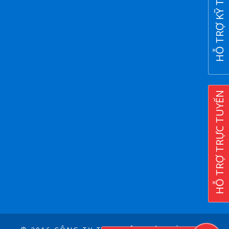
HỖ TRỢ KỸ THUẬT
HỖ TRỢ TRỰC TUYẾN