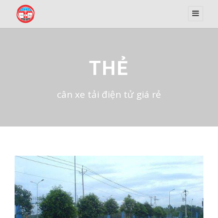
THẺ
cân xe tải điện tử giá rẻ