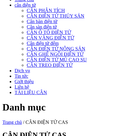
cân điện tử
CÂN PHÂN TÍCH
CÂN ĐIỆN TỬ THỦY SẢN
Cân bàn điện tử
Cân sàn điện tử
CÂN Ô TÔ ĐIỆN TỬ
CÂN VÀNG ĐIỆN TỬ
Cân điện tử đếm
CÂN ĐIỆN TỬ NÔNG SẢN
CÂN GHẾ NGỒI ĐIỆN TỬ
CÂN ĐIỆN TỬ MỦ CAO SU
CÂN TREO ĐIỆN TỬ
Dịch vụ
Tin tức
Giới thiệu
Liên hệ
TÀI LIỆU CÂN
Danh mục
Trang chủ
/ CÂN ĐIỆN TỬ CAS
CÂN ĐIỆN TỬ CAS