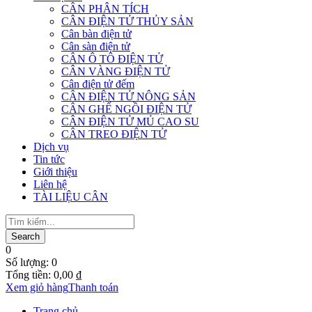
CÂN PHÂN TÍCH
CÂN ĐIỆN TỬ THỦY SẢN
Cân bàn điện tử
Cân sàn điện tử
CÂN Ô TÔ ĐIỆN TỬ
CÂN VÀNG ĐIỆN TỬ
Cân điện tử đếm
CÂN ĐIỆN TỬ NÔNG SẢN
CÂN GHẾ NGỒI ĐIỆN TỬ
CÂN ĐIỆN TỬ MỦ CAO SU
CÂN TREO ĐIỆN TỬ
Dịch vụ
Tin tức
Giới thiệu
Liên hệ
TÀI LIỆU CÂN
0
Số lượng:
0
Tổng tiền:
0,00
₫
Xem giỏ hàng
Thanh toán
Trang chủ