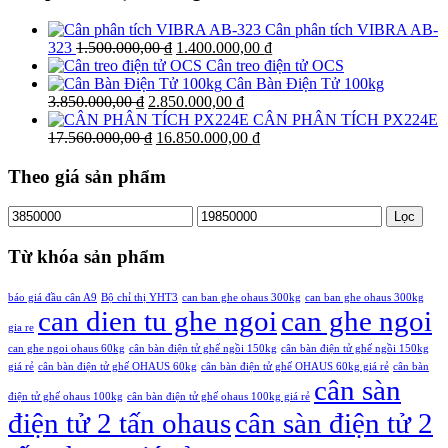
Cân phân tích VIBRA AB-
Giá
Giá
323
1.500.000,00
₫
1.400.000,00
₫
gốc
hiện
Cân treo điện tử OCS
là:
tại
Cân Bàn Điện Tử 100kg
Giá
1.500.000,00 ₫.
Giá
là:
3.850.000,00
₫
2.850.000,00
₫
gốc
hiện
1.400.000,00 ₫.
CÂN PHÂN TÍCH PX224E
là:
Giá
tại
Giá
17.560.000,00
₫
16.850.000,00
₫
3.850.000,00 ₫.
gốc
là:
hiện
là:
2.850.000,00 ₫.
tại
Theo giá sản phẩm
17.560.000,00 ₫.
là:
16.850.000,00 ₫.
Giá
Giá
Lọc
tối
tối
thiểu
đa
Từ khóa sản phẩm
báo giá đầu cân A9
Bộ chỉ thị YHT3
can ban ghe ohaus 300kg
can ban ghe ohaus 300kg
can dien tu ghe ngoi
can ghe ngoi
gia re
can ghe ngoi ohaus 60kg
cân bàn điện tử ghế ngồi 150kg
cân bàn điện tử ghế ngồi 150kg
giá rẻ
cân bàn điện tử ghế OHAUS 60kg
cân bàn điện tử ghế OHAUS 60kg giá rẻ
cân bàn
cân sàn
điện tử ghế ohaus 100kg
cân bàn điện tử ghế ohaus 100kg giá rẻ
điện tử 2 tấn ohaus
cân sàn điện tử 2