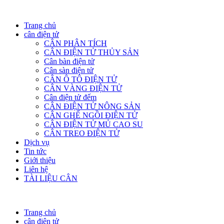
Trang chủ
cân điện tử
CÂN PHÂN TÍCH
CÂN ĐIỆN TỬ THỦY SẢN
Cân bàn điện tử
Cân sàn điện tử
CÂN Ô TÔ ĐIỆN TỬ
CÂN VÀNG ĐIỆN TỬ
Cân điện tử đếm
CÂN ĐIỆN TỬ NÔNG SẢN
CÂN GHẾ NGỒI ĐIỆN TỬ
CÂN ĐIỆN TỬ MỦ CAO SU
CÂN TREO ĐIỆN TỬ
Dịch vụ
Tin tức
Giới thiệu
Liên hệ
TÀI LIỆU CÂN
Trang chủ
cân điện tử