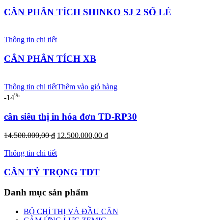
CÂN PHÂN TÍCH SHINKO SJ 2 SỐ LẺ
Thông tin chi tiết
CÂN PHÂN TÍCH XB
Thông tin chi tiết
Thêm vào giỏ hàng
%
-14
cân siêu thị in hóa đơn TD-RP30
Giá
Giá
14.500.000,00
₫
12.500.000,00
₫
gốc
hiện
là:
tại
Thông tin chi tiết
14.500.000,00 ₫.
là:
12.500.000,00 ₫.
CÂN TỶ TRỌNG TDT
Danh mục sản phẩm
BỘ CHỈ THỊ VÀ ĐẦU CÂN