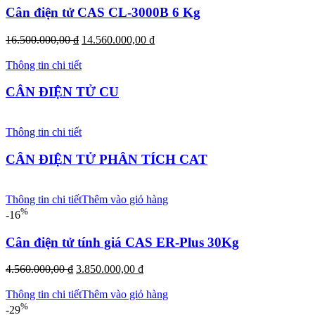
Cân điện tử CAS CL-3000B 6 Kg
Giá
Giá
16.500.000,00
₫
14.560.000,00
₫
gốc
hiện
là:
tại
Thông tin chi tiết
16.500.000,00 ₫.
là:
14.560.000,00 ₫.
CÂN ĐIỆN TỬ CU
Thông tin chi tiết
CÂN ĐIỆN TỬ PHÂN TÍCH CAT
Thông tin chi tiết
Thêm vào giỏ hàng
%
-16
Cân điện tử tính giá CAS ER-Plus 30Kg
Giá
Giá
4.560.000,00
₫
3.850.000,00
₫
gốc
hiện
là:
tại
Thông tin chi tiết
Thêm vào giỏ hàng
4.560.000,00 ₫.
là:
%
-29