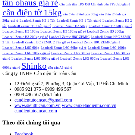
tấn ohaus giá rẻ
Cân tính tiền TPS JSB
Cân tính tiền TPS JSB giá rẻ
cân điện tử 15kg
cân điện tử tính giá 30kg
cân điện tử tính giá
30kg giá rẻ
Loadcell Zemic H3 1 Tấn
Loadcell Zemic H3 1 Tấn giá rẻ
Loadcell Zemic H3 2
tấn
Loadcell Zemic H3 2 tấn giá rẻ
Loadcell Zemic H3 50kg
Loadcell Zemic H3 50kg giá rẻ
Loadcell Zemic H3 100kg
Loadcell Zemic H3 100kg giá rẻ
Loadcell Zemic H3 200kg
Loadcell Zemic H3 200kg giá rẻ
Loadcell Zemic H8C ZEMIC
Loadcell Zemic H8C ZEMIC
2 Tấn
Loadcell Zemic H8C ZEMIC 2 Tấn giá rẻ
Loadcell Zemic H8C ZEMIC giá rẻ
Loadcell Zemic L6G 60kg
Loadcell Zemic L6G 60kg giá rẻ
Loadcell Zemic L6G 100kg
Loadcell Zemic L6G 100kg giá rẻ
Loadcell Zemic L6G 300kg
Loadcell Zemic L6G 300kg
giá rẻ
Loadcell Zemic L6G 500kg giá rẻ
Loadcell Zemic L6G 600kg
Loadcell Zemic L6G
Shinko
600kg giá rẻ
đầu cân A9 giá rẻ
Công ty TNHH Cân điện tử
Toàn Cầu
12 Đường số 7, Phường 3, Quận Gò Vấp, TP.Hồ Chí Minh
0985 921 375 - 0909 496 567
0909 496 567 (Mr.Tính)
candientutoancau@gmail.com
www.sieuthican.com.vn
www.canxetaidientu.com.vn
candientutoancau.com
Theo dõi chúng tôi qua
Facebook