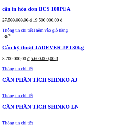
3.850.000,00 ₫.
cân in hóa đơn BCS 100PEA
Giá
Giá
27.500.000,00
₫
19.500.000,00
₫
gốc
hiện
là:
tại
Thông tin chi tiết
Thêm vào giỏ hàng
27.500.000,00 ₫.
là:
%
-36
19.500.000,00 ₫.
Cân kỹ thuật JADEVER JPT30kg
Giá
Giá
8.700.000,00
₫
5.600.000,00
₫
gốc
hiện
là:
tại
Thông tin chi tiết
8.700.000,00 ₫.
là:
5.600.000,00 ₫.
CÂN PHÂN TÍCH SHINKO AJ
Thông tin chi tiết
CÂN PHÂN TÍCH SHINKO LN
Thông tin chi tiết