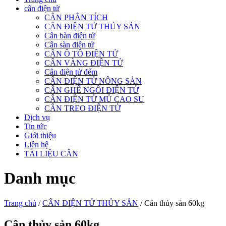
cân điện tử
CÂN PHÂN TÍCH
CÂN ĐIỆN TỬ THỦY SẢN
Cân bàn điện tử
Cân sàn điện tử
CÂN Ô TÔ ĐIỆN TỬ
CÂN VÀNG ĐIỆN TỬ
Cân điện tử đếm
CÂN ĐIỆN TỬ NÔNG SẢN
CÂN GHẾ NGỒI ĐIỆN TỬ
CÂN ĐIỆN TỬ MỦ CAO SU
CÂN TREO ĐIỆN TỬ
Dịch vụ
Tin tức
Giới thiệu
Liên hệ
TÀI LIỆU CÂN
Danh mục
Trang chủ
/
CÂN ĐIỆN TỬ THỦY SẢN
/ Cân thủy sản 60kg
Cân thủy sản 60kg