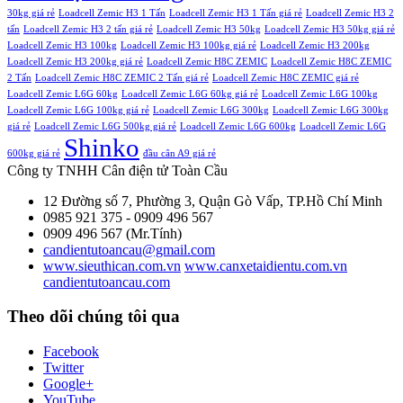
30kg giá rẻ
Loadcell Zemic H3 1 Tấn
Loadcell Zemic H3 1 Tấn giá rẻ
Loadcell Zemic H3 2
tấn
Loadcell Zemic H3 2 tấn giá rẻ
Loadcell Zemic H3 50kg
Loadcell Zemic H3 50kg giá rẻ
Loadcell Zemic H3 100kg
Loadcell Zemic H3 100kg giá rẻ
Loadcell Zemic H3 200kg
Loadcell Zemic H3 200kg giá rẻ
Loadcell Zemic H8C ZEMIC
Loadcell Zemic H8C ZEMIC
2 Tấn
Loadcell Zemic H8C ZEMIC 2 Tấn giá rẻ
Loadcell Zemic H8C ZEMIC giá rẻ
Loadcell Zemic L6G 60kg
Loadcell Zemic L6G 60kg giá rẻ
Loadcell Zemic L6G 100kg
Loadcell Zemic L6G 100kg giá rẻ
Loadcell Zemic L6G 300kg
Loadcell Zemic L6G 300kg
giá rẻ
Loadcell Zemic L6G 500kg giá rẻ
Loadcell Zemic L6G 600kg
Loadcell Zemic L6G
Shinko
600kg giá rẻ
đầu cân A9 giá rẻ
Công ty TNHH Cân điện tử
Toàn Cầu
12 Đường số 7, Phường 3, Quận Gò Vấp, TP.Hồ Chí Minh
0985 921 375 - 0909 496 567
0909 496 567 (Mr.Tính)
candientutoancau@gmail.com
www.sieuthican.com.vn
www.canxetaidientu.com.vn
candientutoancau.com
Theo dõi chúng tôi qua
Facebook
Twitter
Google+
YouTube