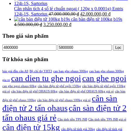
19.500.000,00 ₫.
là:
tại
8.700.000,00 ₫.
là:
Cân phân tích 4 số lẻ chuẩn ngoại ( 120g x 0.0001g) Entris
Giá
Giá
5.600.000,
124i-1S, Sartorius
47.000.000,00
₫
42.000.000,00
₫
gốc
hiện
cân bàn điện tử 100kg b19s
Giá
Giá
là:
tại
4.500.000,00
₫
3.250.000,00
₫
gốc
hiện
47.000.000,00 ₫.
là:
là:
tại
42.000.000
Theo giá sản phẩm
4.500.000,00 ₫.
là:
3.250.000,00 ₫.
Giá
Giá
Lọc
tối
tối
thiểu
đa
Từ khóa sản phẩm
báo giá đầu cân A9
Bộ chỉ thị YHT3
can ban ghe ohaus 300kg
can ban ghe ohaus 300kg
can dien tu ghe ngoi
can ghe ngoi
gia re
can ghe ngoi ohaus 60kg
cân bàn điện tử ghế ngồi 150kg
cân bàn điện tử ghế ngồi 150kg
giá rẻ
cân bàn điện tử ghế OHAUS 60kg
cân bàn điện tử ghế OHAUS 60kg giá rẻ
cân bàn
cân sàn
điện tử ghế ohaus 100kg
cân bàn điện tử ghế ohaus 100kg giá rẻ
điện tử 2 tấn ohaus
cân sàn điện tử 2
tấn ohaus giá rẻ
Cân tính tiền TPS JSB
Cân tính tiền TPS JSB giá rẻ
cân điện tử 15kg
cân điện tử tính giá 30kg
cân điện tử tính giá