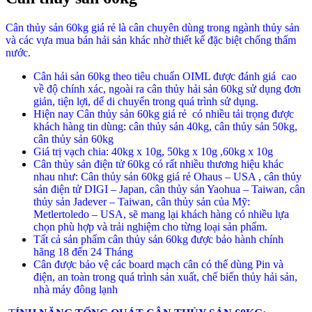
Cân thủy sản 60kg giá rẻ là cân chuyên dùng trong ngành thủy sản
và các vựa mua bán hải sản khác nhờ thiết kế đặc biệt chống thấm
nước.
Cân hải sản 60kg theo tiêu chuẩn OIML được đánh giá cao
về độ chính xác, ngoài ra cân thủy hải sản 60kg sử dụng đơn
giản, tiện lợi, dể di chuyển trong quá trình sử dụng.
Hiện nay Cân thủy sản 60kg giá rẻ có nhiều tải trọng được
khách hàng tin dùng: cân thủy sản 40kg, cân thủy sản 50kg,
cân thủy sản 60kg
Giá trị vạch chia: 40kg x 10g, 50kg x 10g ,60kg x 10g
Cân thủy sản điện tử 60kg có rất nhiều thương hiệu khác
nhau như: Cân thủy sản 60kg giá rẻ Ohaus – USA , cân thủy
sản điện tử DIGI – Japan, cân thủy sản Yaohua – Taiwan, cân
thủy sản Jadever – Taiwan, cân thủy sản của Mỹ:
Metlertoledo – USA, sẽ mang lại khách hàng có nhiều lựa
chọn phù hợp và trải nghiệm cho từng loại sản phẩm.
Tất cả sản phẩm cân thủy sản 60kg được bảo hành chính
hãng 18 đến 24 Tháng
Cân được bảo vệ các board mạch cân có thể dùng Pin và
điện, an toàn trong quá trình sản xuất, chế biến thủy hải sản,
nhà máy đông lạnh