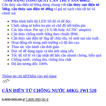
T
ÍNH NĂNG TỔNG QUÁT CÂN THỦY SẢN 60KG:
Cân thủy sản điện tử 60kg dùng chung với
cân thủy sản điện tử
50kg
,
cân thủy sản điện tử 40kg
vì giá trị vạch chia rất bé và
chính xác
Màn hình hiển thị LED Số đỏ rỏ dể đọc.
Chức năng tự kiểm tra pin và chế độ tiết kiệm pin
Các lựa chọn: Pin sạc ( 6 V/4h hoặc AC/DC adaptor)
Cân thủy chống nước 60kg theo chuẩn IP66.
Cân thủy sản điện tử 3kg dể chùi rửa, vệ sinh sau sản xuất .
Hoạt động tốt trong môi trường có độ ẩm cao.
Thao tác vận hành cân đơn giản
Đọc số dễ dàng ngay cả khi ánh sáng yếu
Tốc độ xử lý và cập nhật dữ liệu cân nhanh chóng, hiệu quả
Chống nước, chống ẩm, chống hóa chất
Độ ẩm tương đối: 100%
Thông tin chi tiết
Thêm vào giỏ hàng
%
-15
CÂN ĐIỆN TỬ CHỐNG NƯỚC 60KG JWI 520
Giá
Giá
6.800.000,00
₫
5.800.000,00
₫
gốc
hiện