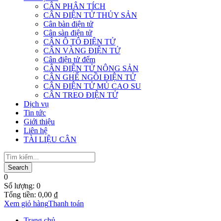
CÂN PHÂN TÍCH
CÂN ĐIỆN TỬ THỦY SẢN
Cân bàn điện tử
Cân sàn điện tử
CÂN Ô TÔ ĐIỆN TỬ
CÂN VÀNG ĐIỆN TỬ
Cân điện tử đếm
CÂN ĐIỆN TỬ NÔNG SẢN
CÂN GHẾ NGỒI ĐIỆN TỬ
CÂN ĐIỆN TỬ MỦ CAO SU
CÂN TREO ĐIỆN TỬ
Dịch vụ
Tin tức
Giới thiệu
Liên hệ
TÀI LIỆU CÂN
0
Số lượng:
0
Tổng tiền:
0,00
₫
Xem giỏ hàng
Thanh toán
Trang chủ