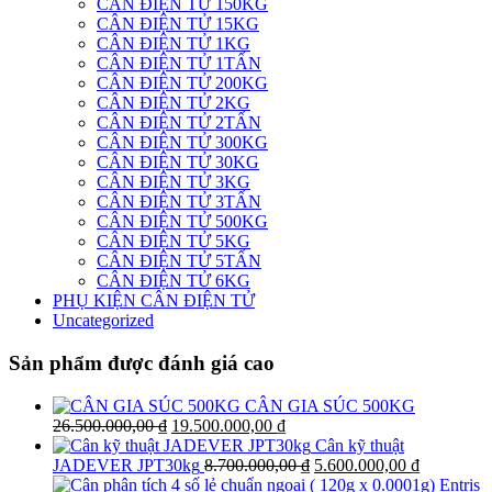
CÂN ĐIỆN TỬ 150KG
CÂN ĐIỆN TỬ 15KG
CÂN ĐIỆN TỬ 1KG
CÂN ĐIỆN TỬ 1TẤN
CÂN ĐIỆN TỬ 200KG
CÂN ĐIỆN TỬ 2KG
CÂN ĐIỆN TỬ 2TẤN
CÂN ĐIỆN TỬ 300KG
CÂN ĐIỆN TỬ 30KG
CÂN ĐIỆN TỬ 3KG
CÂN ĐIỆN TỬ 3TẤN
CÂN ĐIỆN TỬ 500KG
CÂN ĐIỆN TỬ 5KG
CÂN ĐIỆN TỬ 5TẤN
CÂN ĐIỆN TỬ 6KG
PHỤ KIỆN CÂN ĐIỆN TỬ
Uncategorized
Sản phẩm được đánh giá cao
CÂN GIA SÚC 500KG
Giá
Giá
26.500.000,00
₫
19.500.000,00
₫
gốc
hiện
Cân kỹ thuật
là:
tại
Giá
Giá
JADEVER JPT30kg
8.700.000,00
₫
5.600.000,00
₫
26.500.000,00 ₫.
là:
gốc
hiện