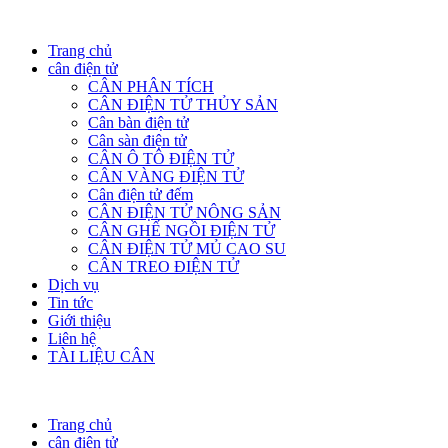
Trang chủ
cân điện tử
CÂN PHÂN TÍCH
CÂN ĐIỆN TỬ THỦY SẢN
Cân bàn điện tử
Cân sàn điện tử
CÂN Ô TÔ ĐIỆN TỬ
CÂN VÀNG ĐIỆN TỬ
Cân điện tử đếm
CÂN ĐIỆN TỬ NÔNG SẢN
CÂN GHẾ NGỒI ĐIỆN TỬ
CÂN ĐIỆN TỬ MỦ CAO SU
CÂN TREO ĐIỆN TỬ
Dịch vụ
Tin tức
Giới thiệu
Liên hệ
TÀI LIỆU CÂN
Trang chủ
cân điện tử