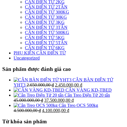
CÂN ĐIỆN TỬ 2KG
CÂN ĐIỆN TỬ 2TẤN
CÂN ĐIỆN TỬ 300KG
CÂN ĐIỆN TỬ 30KG
CÂN ĐIỆN TỬ 3KG
CÂN ĐIỆN TỬ 3TẤN
CÂN ĐIỆN TỬ 500KG
CÂN ĐIỆN TỬ 5KG
CÂN ĐIỆN TỬ 5TẤN
CÂN ĐIỆN TỬ 6KG
PHỤ KIỆN CÂN ĐIỆN TỬ
Uncategorized
Sản phẩm được đánh giá cao
CÂN BÀN ĐIỆN TỬ
Giá
Giá
YHT3
2.650.000,00
₫
2.450.000,00
₫
gốc
hiện
CÂN VÀNG KD-TBED
là:
tại
Cân Treo Điện Tử 20 tấn
Giá
2.650.000,00 ₫.
Giá
là:
45.000.000,00
₫
37.500.000,00
₫
gốc
hiện
2.450.000,00 ₫.
Cân Treo OCS 500kg
Giá
là:
Giá
tại
4.500.000,00
₫
4.100.000,00
₫
gốc
45.000.000,00 ₫.
hiện
là:
là:
tại
37.500.000,00 ₫.
Từ khóa sản phẩm
4.500.000,00 ₫.
là: