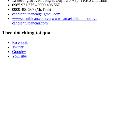
12 Đường số 7, Phường 3, Quận Gò Vấp, TP.Hồ Chí Minh
0985 921 375 - 0909 496 567
0909 496 567 (Mr.Tính)
candientutoancau@gmail.com
www.sieuthican.com.vn
www.canxetaidientu.com.vn
candientutoancau.com
Theo dõi chúng tôi qua
Facebook
Twitter
Google+
YouTube