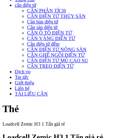
cân điện tử
CÂN PHÂN TÍCH
CÂN ĐIỆN TỬ THỦY SẢN
Cân bàn điện tử
Cân sàn điện tử
CÂN Ô TÔ ĐIỆN TỬ
CÂN VÀNG ĐIỆN TỬ
Cân điện tử đếm
CÂN ĐIỆN TỬ NÔNG SẢN
CÂN GHẾ NGỒI ĐIỆN TỬ
CÂN ĐIỆN TỬ MỦ CAO SU
CÂN TREO ĐIỆN TỬ
Dịch vụ
Tin tức
Giới thiệu
Liên hệ
TÀI LIỆU CÂN
Thẻ
Loadcell Zemic H3 1 Tấn giá rẻ
Loadcell Zemic H3 1 Tấn giá rẻ