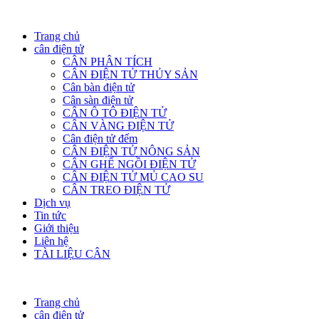
Trang chủ
cân điện tử
CÂN PHÂN TÍCH
CÂN ĐIỆN TỬ THỦY SẢN
Cân bàn điện tử
Cân sàn điện tử
CÂN Ô TÔ ĐIỆN TỬ
CÂN VÀNG ĐIỆN TỬ
Cân điện tử đếm
CÂN ĐIỆN TỬ NÔNG SẢN
CÂN GHẾ NGỒI ĐIỆN TỬ
CÂN ĐIỆN TỬ MỦ CAO SU
CÂN TREO ĐIỆN TỬ
Dịch vụ
Tin tức
Giới thiệu
Liên hệ
TÀI LIỆU CÂN
Trang chủ
cân điện tử