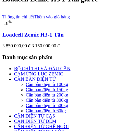
Thông tin chi tiết
Thêm vào giỏ hàng
%
-18
Loadcell Zemic H3-1 Tấn
Giá
Giá
3.850.000,00
₫
3.150.000,00
₫
gốc
hiện
là:
tại
Danh mục sản phẩm
3.850.000,00 ₫.
là:
3.150.000,00 ₫.
BỘ CHỈ THỊ VÀ ĐẦU CÂN
CẢM ỨNG LỰC ZEMIC
CÂN BÀN ĐIỆN TỬ
Cân bàn điện tử 100kg
Cân bàn điện tử 150kg
Cân bàn điện tử 200kg
Cân bàn điện tử 300kg
Cân bàn điện tử 500kg
Cân bàn điện tử 60kg
CÂN ĐIỆN TỬ CAS
CÂN ĐIỆN TỬ ĐẾM
CÂN ĐIỆN TỬ GHẾ NGỒI