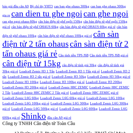
4.100.000,00 ₫.
báo giá đầu cân A9
Bộ chỉ thị YHT3
can ban ghe ohaus 300kg
can ban ghe ohaus 300kg
can dien tu ghe ngoi
can ghe ngoi
gia re
can ghe ngoi ohaus 60kg
cân bàn điện tử ghế ngồi 150kg
cân bàn điện tử ghế ngồi 150kg
giá rẻ
cân bàn điện tử ghế OHAUS 60kg
cân bàn điện tử ghế OHAUS 60kg giá rẻ
cân bàn
cân sàn
điện tử ghế ohaus 100kg
cân bàn điện tử ghế ohaus 100kg giá rẻ
điện tử 2 tấn ohaus
cân sàn điện tử 2
tấn ohaus giá rẻ
Cân tính tiền TPS JSB
Cân tính tiền TPS JSB giá rẻ
cân điện tử 15kg
cân điện tử tính giá 30kg
cân điện tử tính giá
30kg giá rẻ
Loadcell Zemic H3 1 Tấn
Loadcell Zemic H3 1 Tấn giá rẻ
Loadcell Zemic H3 2
tấn
Loadcell Zemic H3 2 tấn giá rẻ
Loadcell Zemic H3 50kg
Loadcell Zemic H3 50kg giá rẻ
Loadcell Zemic H3 100kg
Loadcell Zemic H3 100kg giá rẻ
Loadcell Zemic H3 200kg
Loadcell Zemic H3 200kg giá rẻ
Loadcell Zemic H8C ZEMIC
Loadcell Zemic H8C ZEMIC
2 Tấn
Loadcell Zemic H8C ZEMIC 2 Tấn giá rẻ
Loadcell Zemic H8C ZEMIC giá rẻ
Loadcell Zemic L6G 60kg
Loadcell Zemic L6G 60kg giá rẻ
Loadcell Zemic L6G 100kg
Loadcell Zemic L6G 100kg giá rẻ
Loadcell Zemic L6G 300kg
Loadcell Zemic L6G 300kg
giá rẻ
Loadcell Zemic L6G 500kg giá rẻ
Loadcell Zemic L6G 600kg
Loadcell Zemic L6G
Shinko
600kg giá rẻ
đầu cân A9 giá rẻ
Công ty TNHH Cân điện tử
Toàn Cầu