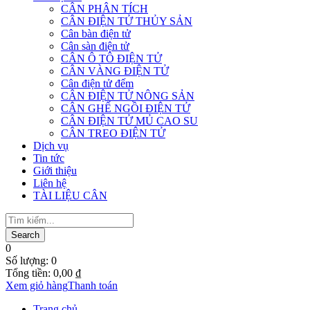
CÂN PHÂN TÍCH
CÂN ĐIỆN TỬ THỦY SẢN
Cân bàn điện tử
Cân sàn điện tử
CÂN Ô TÔ ĐIỆN TỬ
CÂN VÀNG ĐIỆN TỬ
Cân điện tử đếm
CÂN ĐIỆN TỬ NÔNG SẢN
CÂN GHẾ NGỒI ĐIỆN TỬ
CÂN ĐIỆN TỬ MỦ CAO SU
CÂN TREO ĐIỆN TỬ
Dịch vụ
Tin tức
Giới thiệu
Liên hệ
TÀI LIỆU CÂN
0
Số lượng:
0
Tổng tiền:
0,00
₫
Xem giỏ hàng
Thanh toán
Trang chủ