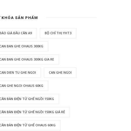
 KHÓA SẢN PHẨM
BÁO GIÁ ĐẦU CÂN A9
BỘ CHỈ THỊ YHT3
CAN BAN GHE OHAUS 300KG
CAN BAN GHE OHAUS 300KG GIA RE
CAN DIEN TU GHE NGOI
CAN GHE NGOI
CAN GHE NGOI OHAUS 60KG
CÂN BÀN ĐIỆN TỬ GHẾ NGỒI 150KG
CÂN BÀN ĐIỆN TỬ GHẾ NGỒI 150KG GIÁ RẺ
CÂN BÀN ĐIỆN TỬ GHẾ OHAUS 60KG