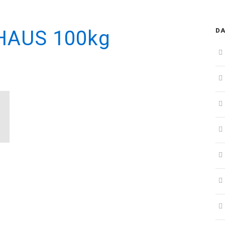
OHAUS 100kg
D
000,00 ₫.