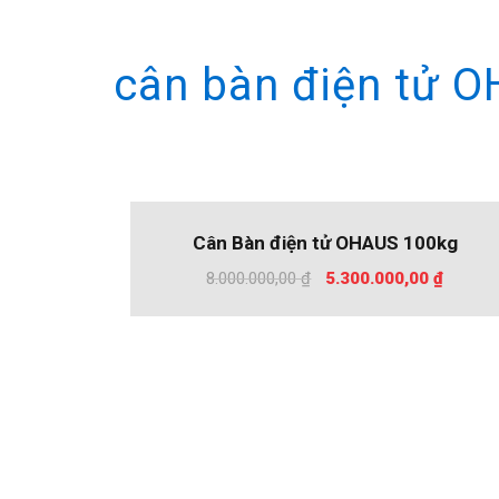
cân bàn điện tử 
%
-34
Cân Bàn điện tử OHAUS 100kg
Giá
Giá
8.000.000,00
₫
5.300.000,00
₫
gốc
hiện
là:
tại
8.000.000,00 ₫.
là:
5.300.