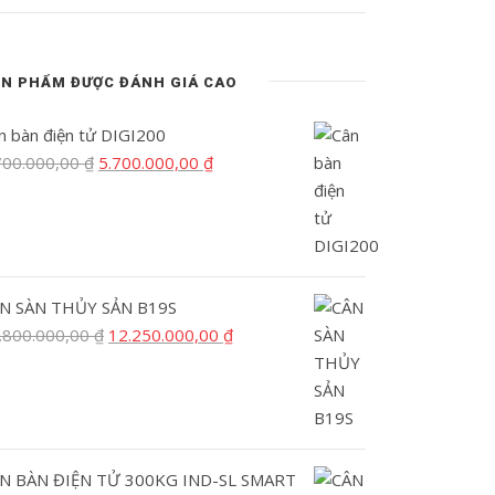
N PHẨM ĐƯỢC ĐÁNH GIÁ CAO
n bàn điện tử DIGI200
Giá
Giá
700.000,00
₫
5.700.000,00
₫
gốc
hiện
là:
tại
8.700.000,00 ₫.
là:
5.700.000,00 ₫.
N SÀN THỦY SẢN B19S
Giá
Giá
.800.000,00
₫
12.250.000,00
₫
gốc
hiện
là:
tại
15.800.000,00 ₫.
là:
12.250.000,00 ₫.
N BÀN ĐIỆN TỬ 300KG IND-SL SMART