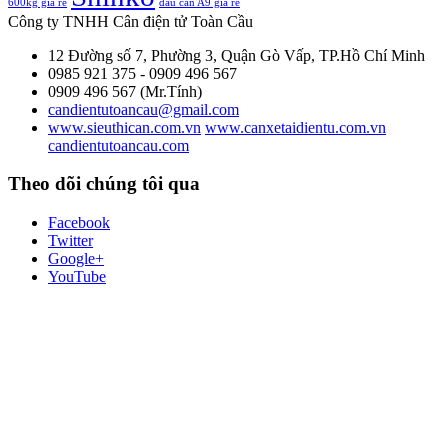
600kg giá rẻ
đầu cân A9 giá rẻ
Công ty TNHH Cân điện tử
Toàn Cầu
12 Đường số 7, Phường 3, Quận Gò Vấp, TP.Hồ Chí Minh
0985 921 375 - 0909 496 567
0909 496 567 (Mr.Tính)
candientutoancau@gmail.com
www.sieuthican.com.vn
www.canxetaidientu.com.vn
candientutoancau.com
Theo dõi chúng tôi qua
Facebook
Twitter
Google+
YouTube