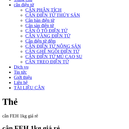
cân điện tử
CÂN PHÂN TÍCH
CÂN ĐIỆN TỬ THỦY SẢN
Cân bàn điện tử
Cân sàn điện tử
CÂN Ô TÔ ĐIỆN TỬ
CÂN VÀNG ĐIỆN TỬ
Cân điện tử đếm
CÂN ĐIỆN TỬ NÔNG SẢN
CÂN GHẾ NGỒI ĐIỆN TỬ
CÂN ĐIỆN TỬ MỦ CAO SU
CÂN TREO ĐIỆN TỬ
Dịch vụ
Tin tức
Giới thiệu
Liên hệ
TÀI LIỆU CÂN
Thẻ
cân FEH 1kg giá rẻ
cân FEH 1kg giá rẻ