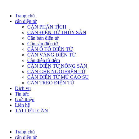
Trang chủ
cân điện tử
CÂN PHÂN TÍCH
CÂN ĐIỆN TỬ THỦY SẢN
Cân bàn điện tử
Cân sàn điện tử
CÂN Ô TÔ ĐIỆN TỬ
CÂN VÀNG ĐIỆN TỬ
Cân điện tử đếm
CÂN ĐIỆN TỬ NÔNG SẢN
CÂN GHẾ NGỒI ĐIỆN TỬ
CÂN ĐIỆN TỬ MỦ CAO SU
CÂN TREO ĐIỆN TỬ
Dịch vụ
Tin tức
Giới thiệu
Liên hệ
TÀI LIỆU CÂN
Trang chủ
cân điện tử