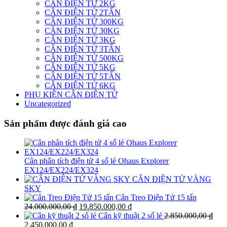
CÂN ĐIỆN TỬ 2KG
CÂN ĐIỆN TỬ 2TẤN
CÂN ĐIỆN TỬ 300KG
CÂN ĐIỆN TỬ 30KG
CÂN ĐIỆN TỬ 3KG
CÂN ĐIỆN TỬ 3TẤN
CÂN ĐIỆN TỬ 500KG
CÂN ĐIỆN TỬ 5KG
CÂN ĐIỆN TỬ 5TẤN
CÂN ĐIỆN TỬ 6KG
PHỤ KIỆN CÂN ĐIỆN TỬ
Uncategorized
Sản phẩm được đánh giá cao
Cân phân tích điện tử 4 số lẻ Ohaus Explorer
EX124/EX224/EX324
CÂN ĐIỆN TỬ VÀNG
SKY
Cân Treo Điện Tử 15 tấn
Giá
Giá
24.000.000,00
₫
19.850.000,00
₫
gốc
hiện
Cân kỹ thuật 2 số lẻ
2.850.000,00
₫
Giá
Giá
là:
tại
2.450.000,00
₫