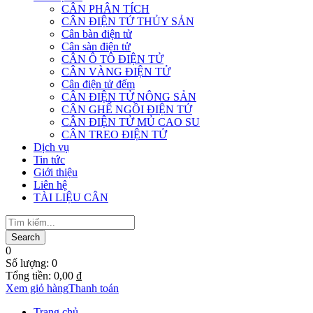
CÂN PHÂN TÍCH
CÂN ĐIỆN TỬ THỦY SẢN
Cân bàn điện tử
Cân sàn điện tử
CÂN Ô TÔ ĐIỆN TỬ
CÂN VÀNG ĐIỆN TỬ
Cân điện tử đếm
CÂN ĐIỆN TỬ NÔNG SẢN
CÂN GHẾ NGỒI ĐIỆN TỬ
CÂN ĐIỆN TỬ MỦ CAO SU
CÂN TREO ĐIỆN TỬ
Dịch vụ
Tin tức
Giới thiệu
Liên hệ
TÀI LIỆU CÂN
0
Số lượng:
0
Tổng tiền:
0,00
₫
Xem giỏ hàng
Thanh toán
Trang chủ