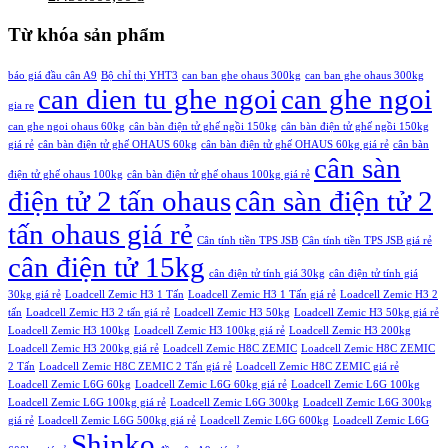
gốc
hiện
24.000.000,00 ₫.
là:
là:
tại
19.850.000,00 ₫.
Từ khóa sản phẩm
2.850.000,00 ₫.
là:
2.450.000,00 ₫.
báo giá đầu cân A9
Bộ chỉ thị YHT3
can ban ghe ohaus 300kg
can ban ghe ohaus 300kg
can dien tu ghe ngoi
can ghe ngoi
gia re
can ghe ngoi ohaus 60kg
cân bàn điện tử ghế ngồi 150kg
cân bàn điện tử ghế ngồi 150kg
giá rẻ
cân bàn điện tử ghế OHAUS 60kg
cân bàn điện tử ghế OHAUS 60kg giá rẻ
cân bàn
cân sàn
điện tử ghế ohaus 100kg
cân bàn điện tử ghế ohaus 100kg giá rẻ
điện tử 2 tấn ohaus
cân sàn điện tử 2
tấn ohaus giá rẻ
Cân tính tiền TPS JSB
Cân tính tiền TPS JSB giá rẻ
cân điện tử 15kg
cân điện tử tính giá 30kg
cân điện tử tính giá
30kg giá rẻ
Loadcell Zemic H3 1 Tấn
Loadcell Zemic H3 1 Tấn giá rẻ
Loadcell Zemic H3 2
tấn
Loadcell Zemic H3 2 tấn giá rẻ
Loadcell Zemic H3 50kg
Loadcell Zemic H3 50kg giá rẻ
Loadcell Zemic H3 100kg
Loadcell Zemic H3 100kg giá rẻ
Loadcell Zemic H3 200kg
Loadcell Zemic H3 200kg giá rẻ
Loadcell Zemic H8C ZEMIC
Loadcell Zemic H8C ZEMIC
2 Tấn
Loadcell Zemic H8C ZEMIC 2 Tấn giá rẻ
Loadcell Zemic H8C ZEMIC giá rẻ
Loadcell Zemic L6G 60kg
Loadcell Zemic L6G 60kg giá rẻ
Loadcell Zemic L6G 100kg
Loadcell Zemic L6G 100kg giá rẻ
Loadcell Zemic L6G 300kg
Loadcell Zemic L6G 300kg
giá rẻ
Loadcell Zemic L6G 500kg giá rẻ
Loadcell Zemic L6G 600kg
Loadcell Zemic L6G
Shinko