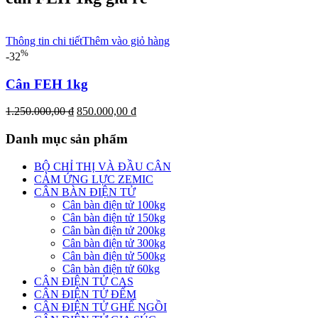
Thông tin chi tiết
Thêm vào giỏ hàng
%
-32
Cân FEH 1kg
Giá
Giá
1.250.000,00
₫
850.000,00
₫
gốc
hiện
là:
tại
Danh mục sản phẩm
1.250.000,00 ₫.
là:
850.000,00 ₫.
BỘ CHỈ THỊ VÀ ĐẦU CÂN
CẢM ỨNG LỰC ZEMIC
CÂN BÀN ĐIỆN TỬ
Cân bàn điện tử 100kg
Cân bàn điện tử 150kg
Cân bàn điện tử 200kg
Cân bàn điện tử 300kg
Cân bàn điện tử 500kg
Cân bàn điện tử 60kg
CÂN ĐIỆN TỬ CAS
CÂN ĐIỆN TỬ ĐẾM
CÂN ĐIỆN TỬ GHẾ NGỒI