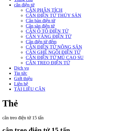
cân điện tử
CÂN PHÂN TÍCH
CÂN ĐIỆN TỬ THỦY SẢN
Cân bàn điện tử
Cân sàn điện tử
CÂN Ô TÔ ĐIỆN TỬ
CÂN VÀNG ĐIỆN TỬ
Cân điện tử đếm
CÂN ĐIỆN TỬ NÔNG SẢN
CÂN GHẾ NGỒI ĐIỆN TỬ
CÂN ĐIỆN TỬ MỦ CAO SU
CÂN TREO ĐIỆN TỬ
Dịch vụ
Tin tức
Giới thiệu
Liên hệ
TÀI LIỆU CÂN
Thẻ
cân treo điện tử 15 tấn
cân treo điện tử 15 tấn