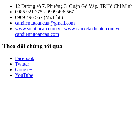
12 Đường số 7, Phường 3, Quận Gò Vấp, TP.Hồ Chí Minh
0985 921 375 - 0909 496 567
0909 496 567 (Mr.Tính)
candientutoancau@gmail.com
www.sieuthican.com.vn
www.canxetaidientu.com.vn
candientutoancau.com
Theo dõi chúng tôi qua
Facebook
Twitter
Google+
YouTube