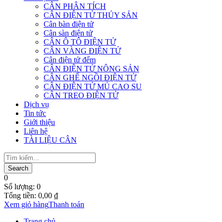
CÂN PHÂN TÍCH
CÂN ĐIỆN TỬ THỦY SẢN
Cân bàn điện tử
Cân sàn điện tử
CÂN Ô TÔ ĐIỆN TỬ
CÂN VÀNG ĐIỆN TỬ
Cân điện tử đếm
CÂN ĐIỆN TỬ NÔNG SẢN
CÂN GHẾ NGỒI ĐIỆN TỬ
CÂN ĐIỆN TỬ MỦ CAO SU
CÂN TREO ĐIỆN TỬ
Dịch vụ
Tin tức
Giới thiệu
Liên hệ
TÀI LIỆU CÂN
0
Số lượng:
0
Tổng tiền:
0,00
₫
Xem giỏ hàng
Thanh toán
Trang chủ