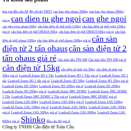
68.500.000,00 ₫.
là:
6.260.000,00 ₫.
báo giá đầu cân A9
Bộ chỉ thị YHT3
can ban ghe ohaus 300kg
can ban ghe ohaus 300kg
can dien tu ghe ngoi
can ghe ngoi
gia re
can ghe ngoi ohaus 60kg
cân bàn điện tử ghế ngồi 150kg
cân bàn điện tử ghế ngồi 150kg
giá rẻ
cân bàn điện tử ghế OHAUS 60kg
cân bàn điện tử ghế OHAUS 60kg giá rẻ
cân bàn
cân sàn
điện tử ghế ohaus 100kg
cân bàn điện tử ghế ohaus 100kg giá rẻ
điện tử 2 tấn ohaus
cân sàn điện tử 2
tấn ohaus giá rẻ
Cân tính tiền TPS JSB
Cân tính tiền TPS JSB giá rẻ
cân điện tử 15kg
cân điện tử tính giá 30kg
cân điện tử tính giá
30kg giá rẻ
Loadcell Zemic H3 1 Tấn
Loadcell Zemic H3 1 Tấn giá rẻ
Loadcell Zemic H3 2
tấn
Loadcell Zemic H3 2 tấn giá rẻ
Loadcell Zemic H3 50kg
Loadcell Zemic H3 50kg giá rẻ
Loadcell Zemic H3 100kg
Loadcell Zemic H3 100kg giá rẻ
Loadcell Zemic H3 200kg
Loadcell Zemic H3 200kg giá rẻ
Loadcell Zemic H8C ZEMIC
Loadcell Zemic H8C ZEMIC
2 Tấn
Loadcell Zemic H8C ZEMIC 2 Tấn giá rẻ
Loadcell Zemic H8C ZEMIC giá rẻ
Loadcell Zemic L6G 60kg
Loadcell Zemic L6G 60kg giá rẻ
Loadcell Zemic L6G 100kg
Loadcell Zemic L6G 100kg giá rẻ
Loadcell Zemic L6G 300kg
Loadcell Zemic L6G 300kg
giá rẻ
Loadcell Zemic L6G 500kg giá rẻ
Loadcell Zemic L6G 600kg
Loadcell Zemic L6G
Shinko
600kg giá rẻ
đầu cân A9 giá rẻ
Công ty TNHH Cân điện tử
Toàn Cầu