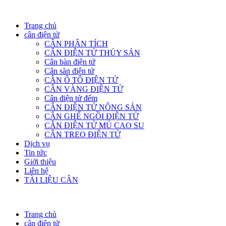
Trang chủ
cân điện tử
CÂN PHÂN TÍCH
CÂN ĐIỆN TỬ THỦY SẢN
Cân bàn điện tử
Cân sàn điện tử
CÂN Ô TÔ ĐIỆN TỬ
CÂN VÀNG ĐIỆN TỬ
Cân điện tử đếm
CÂN ĐIỆN TỬ NÔNG SẢN
CÂN GHẾ NGỒI ĐIỆN TỬ
CÂN ĐIỆN TỬ MỦ CAO SU
CÂN TREO ĐIỆN TỬ
Dịch vụ
Tin tức
Giới thiệu
Liên hệ
TÀI LIỆU CÂN
Trang chủ
cân điện tử