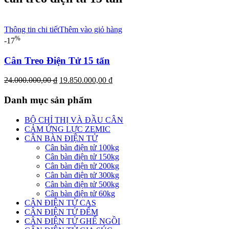
Thông tin chi tiết
Thêm vào giỏ hàng
%
-17
Cân Treo Điện Tử 15 tấn
Giá
Giá
24.000.000,00
₫
19.850.000,00
₫
gốc
hiện
là:
tại
Danh mục sản phẩm
24.000.000,00 ₫.
là:
19.850.000,00 ₫.
BỘ CHỈ THỊ VÀ ĐẦU CÂN
CẢM ỨNG LỰC ZEMIC
CÂN BÀN ĐIỆN TỬ
Cân bàn điện tử 100kg
Cân bàn điện tử 150kg
Cân bàn điện tử 200kg
Cân bàn điện tử 300kg
Cân bàn điện tử 500kg
Cân bàn điện tử 60kg
CÂN ĐIỆN TỬ CAS
CÂN ĐIỆN TỬ ĐẾM
CÂN ĐIỆN TỬ GHẾ NGỒI