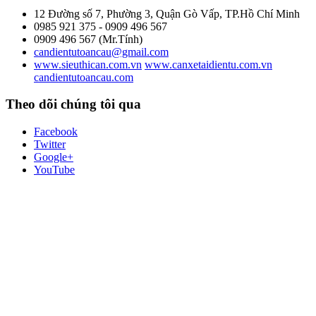
12 Đường số 7, Phường 3, Quận Gò Vấp, TP.Hồ Chí Minh
0985 921 375 - 0909 496 567
0909 496 567 (Mr.Tính)
candientutoancau@gmail.com
www.sieuthican.com.vn
www.canxetaidientu.com.vn
candientutoancau.com
Theo dõi chúng tôi qua
Facebook
Twitter
Google+
YouTube