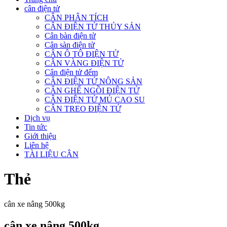
cân điện tử
CÂN PHÂN TÍCH
CÂN ĐIỆN TỬ THỦY SẢN
Cân bàn điện tử
Cân sàn điện tử
CÂN Ô TÔ ĐIỆN TỬ
CÂN VÀNG ĐIỆN TỬ
Cân điện tử đếm
CÂN ĐIỆN TỬ NÔNG SẢN
CÂN GHẾ NGỒI ĐIỆN TỬ
CÂN ĐIỆN TỬ MỦ CAO SU
CÂN TREO ĐIỆN TỬ
Dịch vụ
Tin tức
Giới thiệu
Liên hệ
TÀI LIỆU CÂN
Thẻ
cân xe nâng 500kg
cân xe nâng 500kg