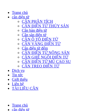
Trang chủ
cân điện tử
CÂN PHÂN TÍCH
CÂN ĐIỆN TỬ THỦY SẢN
Cân bàn điện tử
Cân sàn điện tử
CÂN Ô TÔ ĐIỆN TỬ
CÂN VÀNG ĐIỆN TỬ
Cân điện tử đếm
CÂN ĐIỆN TỬ NÔNG SẢN
CÂN GHẾ NGỒI ĐIỆN TỬ
CÂN ĐIỆN TỬ MỦ CAO SU
CÂN TREO ĐIỆN TỬ
Dịch vụ
Tin tức
Giới thiệu
Liên hệ
TÀI LIỆU CÂN
Trang chủ
cân điện tử