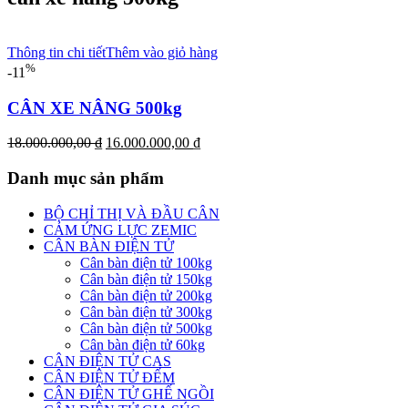
Thông tin chi tiết
Thêm vào giỏ hàng
%
-11
CÂN XE NÂNG 500kg
Giá
Giá
18.000.000,00
₫
16.000.000,00
₫
gốc
hiện
là:
tại
Danh mục sản phẩm
18.000.000,00 ₫.
là:
16.000.000,00 ₫.
BỘ CHỈ THỊ VÀ ĐẦU CÂN
CẢM ỨNG LỰC ZEMIC
CÂN BÀN ĐIỆN TỬ
Cân bàn điện tử 100kg
Cân bàn điện tử 150kg
Cân bàn điện tử 200kg
Cân bàn điện tử 300kg
Cân bàn điện tử 500kg
Cân bàn điện tử 60kg
CÂN ĐIỆN TỬ CAS
CÂN ĐIỆN TỬ ĐẾM
CÂN ĐIỆN TỬ GHẾ NGỒI