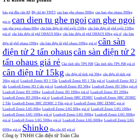
4.850.000,00 ₫.
là:
4.250.000,00 ₫.
báo giá đầu cân A9
Bộ chỉ thị YHT3
can ban ghe ohaus 300kg
can ban ghe ohaus 300kg
can dien tu ghe ngoi
can ghe ngoi
gia re
can ghe ngoi ohaus 60kg
cân bàn điện tử ghế ngồi 150kg
cân bàn điện tử ghế ngồi 150kg
giá rẻ
cân bàn điện tử ghế OHAUS 60kg
cân bàn điện tử ghế OHAUS 60kg giá rẻ
cân bàn
cân sàn
điện tử ghế ohaus 100kg
cân bàn điện tử ghế ohaus 100kg giá rẻ
điện tử 2 tấn ohaus
cân sàn điện tử 2
tấn ohaus giá rẻ
Cân tính tiền TPS JSB
Cân tính tiền TPS JSB giá rẻ
cân điện tử 15kg
cân điện tử tính giá 30kg
cân điện tử tính giá
30kg giá rẻ
Loadcell Zemic H3 1 Tấn
Loadcell Zemic H3 1 Tấn giá rẻ
Loadcell Zemic H3 2
tấn
Loadcell Zemic H3 2 tấn giá rẻ
Loadcell Zemic H3 50kg
Loadcell Zemic H3 50kg giá rẻ
Loadcell Zemic H3 100kg
Loadcell Zemic H3 100kg giá rẻ
Loadcell Zemic H3 200kg
Loadcell Zemic H3 200kg giá rẻ
Loadcell Zemic H8C ZEMIC
Loadcell Zemic H8C ZEMIC
2 Tấn
Loadcell Zemic H8C ZEMIC 2 Tấn giá rẻ
Loadcell Zemic H8C ZEMIC giá rẻ
Loadcell Zemic L6G 60kg
Loadcell Zemic L6G 60kg giá rẻ
Loadcell Zemic L6G 100kg
Loadcell Zemic L6G 100kg giá rẻ
Loadcell Zemic L6G 300kg
Loadcell Zemic L6G 300kg
giá rẻ
Loadcell Zemic L6G 500kg giá rẻ
Loadcell Zemic L6G 600kg
Loadcell Zemic L6G
Shinko
600kg giá rẻ
đầu cân A9 giá rẻ
Công ty TNHH Cân điện tử
Toàn Cầu