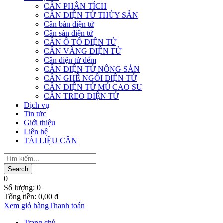
CÂN PHÂN TÍCH
CÂN ĐIỆN TỬ THỦY SẢN
Cân bàn điện tử
Cân sàn điện tử
CÂN Ô TÔ ĐIỆN TỬ
CÂN VÀNG ĐIỆN TỬ
Cân điện tử đếm
CÂN ĐIỆN TỬ NÔNG SẢN
CÂN GHẾ NGỒI ĐIỆN TỬ
CÂN ĐIỆN TỬ MỦ CAO SU
CÂN TREO ĐIỆN TỬ
Dịch vụ
Tin tức
Giới thiệu
Liên hệ
TÀI LIỆU CÂN
0
Số lượng:
0
Tổng tiền:
0,00
₫
Xem giỏ hàng
Thanh toán
Trang chủ